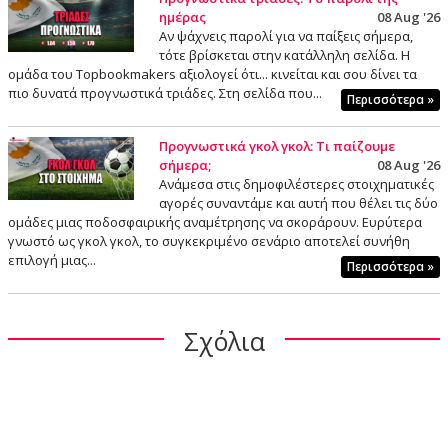
ημέρας
08 Aug '26
Αν ψάχνεις παρολί για να παίξεις σήμερα,
τότε βρίσκεται στην κατάλληλη σελίδα. Η
ομάδα του Topbookmakers αξιολογεί ότι... κινείται και σου δίνει τα
πιο δυνατά προγνωστικά τριάδες. Στη σελίδα που...
Περισσότερα »
Προγνωστικά γκολ γκολ: Τι παίζουμε
σήμερα;
08 Aug '26
Ανάμεσα στις δημοφιλέστερες στοιχηματικές
αγορές συναντάμε και αυτή που θέλει τις δύο
ομάδες μιας ποδοσφαιρικής αναμέτρησης να σκοράρουν. Ευρύτερα
γνωστό ως γκολ γκολ, το συγκεκριμένο σενάριο αποτελεί συνήθη
επιλογή μιας...
Περισσότερα »
Σχόλια