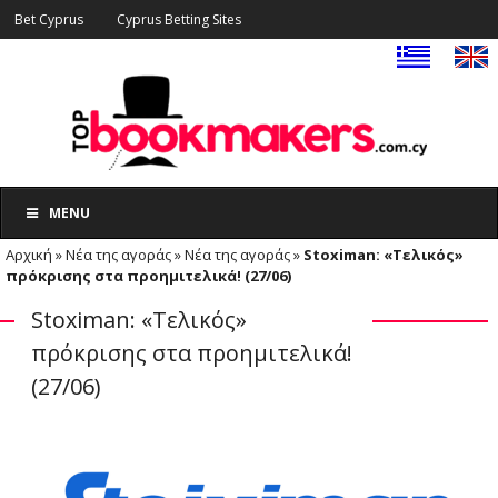
Bet Cyprus
Cyprus Betting Sites
MENU
Αρχική
»
Νέα της αγοράς
»
Νέα της αγοράς
»
Stoximan: «Τελικός»
πρόκρισης στα προημιτελικά! (27/06)
Stoximan: «Τελικός»
πρόκρισης στα προημιτελικά!
(27/06)