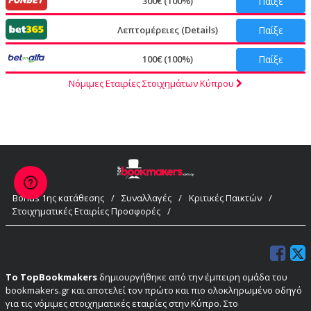
300€ (100%)
Παίξε
Λεπτομέρειες (Details)
Παίξε
100€ (100%)
Παίξε
Νόμιμες Εταιρίες Στοιχημάτων Κύπρου
Bonus 1ης κατάθεσης
/
Συναλλαγές
/
Κριτικές Παικτών
/
Στοιχηματικές Εταιρίες Προσφορές
/
Το TopBookmakers
δημιουργήθηκε από την έμπειρη ομάδα του
bookmakers.gr και αποτελεί τον πρώτο και πιο ολοκληρωμένο οδηγό
για τις νόμιμες στοιχηματικές εταιρίες στην Κύπρο. Στο