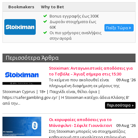
Bookmakers
Why to Bet
Bonus εγγραφής έως 300€
Δωρεάν στοιχήματα έως
60€
Παίξε Τώρα
Οι πιο γρήγορες αναλήψεις
στην αγορά
Περισσότερα Άρθρα
Stoiximan: Ανταγωνιστικές αποδόσεις για
το Τσβόλε – Άγιαξ σήμερα στις 15:30
Το κείμενο που ακολουθεί είναι
09 Aug '26
πληρωμένη διαφήμιση εκ μέρους της
Stoiximan Cyprus | 18+ | Παιχνίδι είναι, θέλει όρια |
https://safergambling.gov.cy/ | Η Stoiximan κατέχει άδεια Κλάσης Β’
από την...
Περισσότερα »
Οι κορυφαίες αποδόσεις για το
Μάνσφιλντ- Σέφιλτ Γιουνάιτεντ
09 Aug '26
Στη Stoiximan μπορείς να στοιχηματίζεις
καθημερινά στα μεγαλύτερα επιλεγμένα