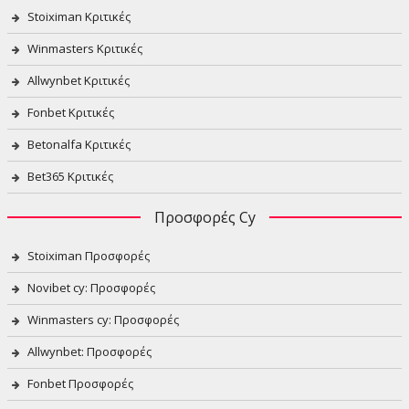
Stoiximan Κριτικές
Winmasters Κριτικές
Allwynbet Κριτικές
Fonbet Κριτικές
Betonalfa Κριτικές
Bet365 Κριτικές
Προσφορές Cy
Stoiximan Προσφορές
Novibet cy: Προσφορές
Winmasters cy: Προσφορές
Allwynbet: Προσφορές
Fonbet Προσφορές