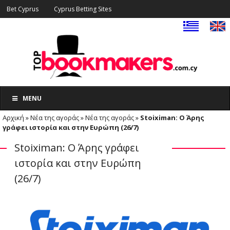
Bet Cyprus
Cyprus Betting Sites
MENU
Αρχική
»
Νέα της αγοράς
»
Νέα της αγοράς
»
Stoiximan: Ο Άρης
γράφει ιστορία και στην Ευρώπη (26/7)
Stoiximan: Ο Άρης γράφει
ιστορία και στην Ευρώπη
(26/7)