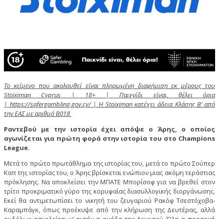
Το κείμενο που ακολουθεί είναι πληρωμένη διαφήμιση εκ μέρους του
Stoiximan Cyprus | 18+ | Παιχνίδι είναι, θέλει όρια
|
https://safergambling.gov.cy/
| Η Stoiximan κατέχει άδεια Κλάσης Β’ από
την ΕΑΣ με αριθμό B018
Ραντεβού με την ιστορία έχει απόψε ο Άρης, ο οποίος
αγωνίζεται για πρώτη φορά στην ιστορία του στο Champions
League.
Μετά το πρώτο πρωτάθλημα της ιστορίας του, μετά το πρώτο Σούπερ
Καπ της ιστορίας του, ο Άρης βρίσκεται ενώπιον μιας ακόμη τεράστιας
πρόκλησης. Να αποκλείσει την ΜΠΑΤΕ Μπορίσοφ για να βρεθεί στον
τρίτο προκριματικό γύρο της κορυφαίας διασυλλογικής διοργάνωσης.
Εκεί θα αντιμετωπίσει το νικητή του ζευγαριού Ρακόφ Τσεστόχοβα-
Καραμπάγκ, όπως προέκυψε από την κλήρωση της Δευτέρας, αλλά
ουδόλως ασχολείται μ’ αυτήν η ομάδα της Λεμεσού. Όλη η προσοχή