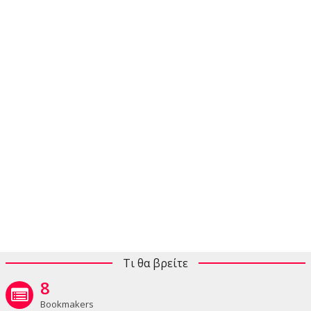
Τι θα βρείτε
8
Bookmakers