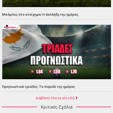
Μπόμπες στο στοίχημα: Η έκπληξη της ημέρας
Προγνωστικά τριάδες: Το παρολί της ημέρας
Διαβάστε όλα τα νέα εδώ
Κριτικές-Σχόλια