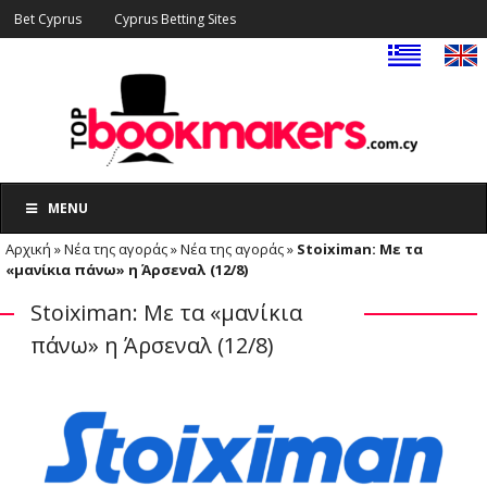
Bet Cyprus
Cyprus Betting Sites
MENU
Αρχική
»
Νέα της αγοράς
»
Νέα της αγοράς
»
Stoiximan: Με τα
«μανίκια πάνω» η Άρσεναλ (12/8)
Stoiximan: Με τα «μανίκια
πάνω» η Άρσεναλ (12/8)