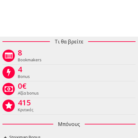
Τι θα βρείτε
8
Bookmakers
4
Bonus
0
€
Αξία bonus
415
Κριτικές
Μπόνους
Stoiximan Bonus