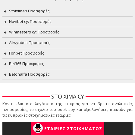
Stoiximan Προσφορές
Novibet cy: Προσφορές
Winmasters cy: Προσφορές
Allwynbet: Προσφορές
Fonbet Προσφορές
Bet365 Προσφορές
Betonalfa Προσφορές
STOIXIMA CY
Κάντε κλικ στο λογότυπο της εταιρίας για να βρείτε αναλυτικές
πληροφορίες, το σχόλιο του book spy και αξιολογήσεις παικτών για
τις κυπριακές στοιχηματικές εταιρίες.
ΕΤΑΙΡΙΕΣ ΣΤΟΙΧΗΜΑΤΟΣ