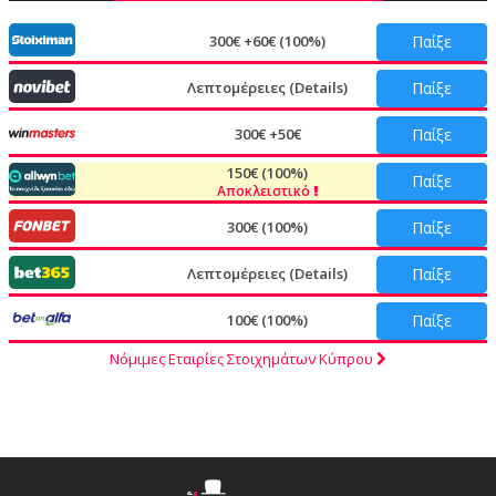
300€ +60€ (100%)
Παίξε
Λεπτομέρειες (Details)
Παίξε
300€ +50€
Παίξε
150€ (100%)
Παίξε
Αποκλειστικό
300€ (100%)
Παίξε
Λεπτομέρειες (Details)
Παίξε
100€ (100%)
Παίξε
Νόμιμες Εταιρίες Στοιχημάτων Κύπρου