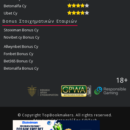
Betonalfa Cy
Ubet Cy
Bonus Στοιχηματικών Εταιριών
Stoiximan Bonus Cy
Novibet cy Bonus Cy
Allwynbet Bonus Cy
Fonbet Bonus Cy
Bet365 Bonus Cy
Betonalfa Bonus Cy
18+
© Copyright TopBookmakers. All rights reserved.
Δημιουργία Ιστοσελίδας SilkTech