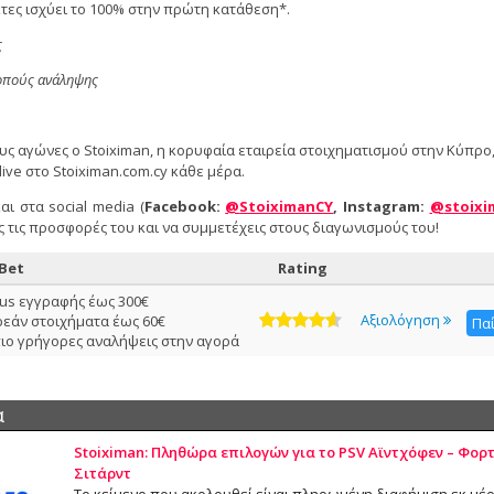
τες ισχύει το 100% στην πρώτη κατάθεση*.
ς
κοπούς ανάληψης
ς αγώνες ο Stoiximan, η κορυφαία εταιρεία στοιχηματισμού στην Κύπρο, 
ve στο Stoiximan.com.cy κάθε μέρα.
ι στα social media (
Facebook
:
@
StoiximanCY
,
Instagram
:
@
stoixi
ς τις προσφορές του και να συμμετέχεις στους διαγωνισμούς του!
Bet
Rating
us εγγραφής έως 300€
Αξιολόγηση
εάν στοιχήματα έως 60€
Πα
πιο γρήγορες αναλήψεις στην αγορά
α
Stoiximan: Πληθώρα επιλογών για το PSV Αϊντχόφεν – Φορ
Σιτάρντ
Το κείμενο που ακολουθεί είναι πληρωμένη διαφήμιση εκ μέρ