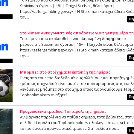
Stoiximan Cyprus | 18+ | Παιχνίδι είναι, θέλει όρια |
https://safergambling.gov.cy/ | Η Stoiximan κατέχει άδεια Κλά
την...
Πε
Stoiximan: Ανταγωνιστικές αποδόσεις για την πρεμιέρα της
Το κείμενο που ακολουθεί είναι πληρωμένη διαφήμιση εκ
μέρους της Stoiximan Cyprus | 18+ | Παιχνίδι είναι, θέλει όρια
https://safergambling.gov.cy/ | Η Stoiximan κατέχει άδεια Κλά
την...
Πε
Μπόμπες στο στοίχημα: Η έκπληξη της ημέρας
Ένας από τους πιο διαδεδομένους αλλά ίσως και παρεξηγημέ
τρόπους παιχνιδιού είναι αυτός του πονταρίσματος στις εκπλήξ
λεγόμενες μπόμπες στο στοίχημα όπως τις ονομάζουμε. Η ομ
Topbookmakers αναζητεί...
Πε
Προγνωστικά τριάδες: Το παρολί της ημέρας
Αν ψάχνεις παρολί για να παίξεις σήμερα, τότε βρίσκεται στη
σελίδα. Η ομάδα του Topbookmakers αξιολογεί ότι... κινείται κ
τα πιο δυνατά προγνωστικά τριάδες. Στη σελίδα που...
Πε