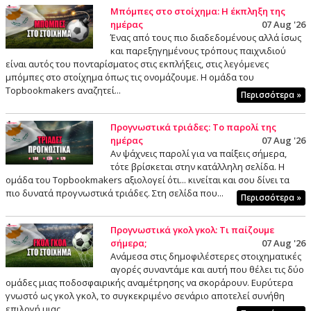
Μπόμπες στο στοίχημα: Η έκπληξη της
ημέρας
07 Aug '26
Ένας από τους πιο διαδεδομένους αλλά ίσως
και παρεξηγημένους τρόπους παιχνιδιού
είναι αυτός του πονταρίσματος στις εκπλήξεις, στις λεγόμενες
μπόμπες στο στοίχημα όπως τις ονομάζουμε. Η ομάδα του
Topbookmakers αναζητεί...
Περισσότερα »
Προγνωστικά τριάδες: Το παρολί της
ημέρας
07 Aug '26
Αν ψάχνεις παρολί για να παίξεις σήμερα,
τότε βρίσκεται στην κατάλληλη σελίδα. Η
ομάδα του Topbookmakers αξιολογεί ότι... κινείται και σου δίνει τα
πιο δυνατά προγνωστικά τριάδες. Στη σελίδα που...
Περισσότερα »
Προγνωστικά γκολ γκολ: Τι παίζουμε
σήμερα;
07 Aug '26
Ανάμεσα στις δημοφιλέστερες στοιχηματικές
αγορές συναντάμε και αυτή που θέλει τις δύο
ομάδες μιας ποδοσφαιρικής αναμέτρησης να σκοράρουν. Ευρύτερα
γνωστό ως γκολ γκολ, το συγκεκριμένο σενάριο αποτελεί συνήθη
επιλογή μιας...