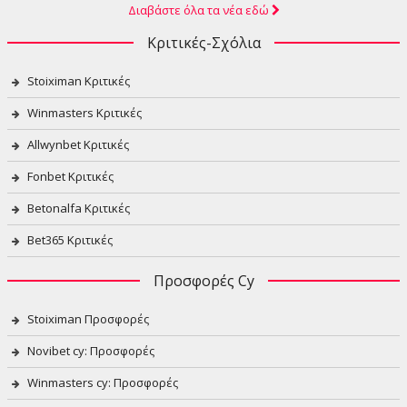
Διαβάστε όλα τα νέα εδώ
Κριτικές-Σχόλια
Stoiximan Κριτικές
Winmasters Κριτικές
Allwynbet Κριτικές
Fonbet Κριτικές
Betonalfa Κριτικές
Bet365 Κριτικές
Προσφορές Cy
Stoiximan Προσφορές
Novibet cy: Προσφορές
Winmasters cy: Προσφορές