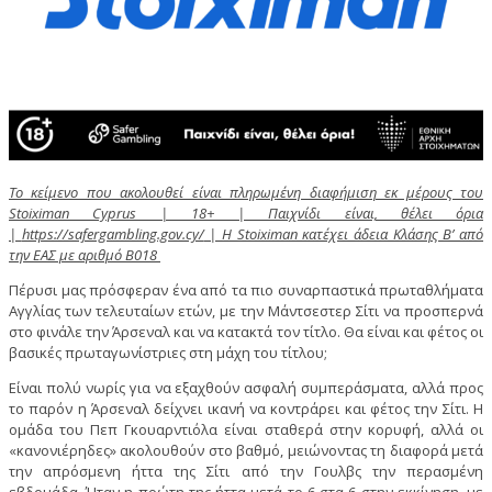
Το κείμενο που ακολουθεί είναι πληρωμένη διαφήμιση εκ μέρους του
Stoiximan Cyprus | 18+ | Παιχνίδι είναι, θέλει όρια
|
https://safergambling.gov.cy/
| Η Stoiximan κατέχει άδεια Κλάσης Β’ από
την ΕΑΣ με αριθμό B018
Πέρυσι μας πρόσφεραν ένα από τα πιο συναρπαστικά πρωταθλήματα
Αγγλίας των τελευταίων ετών, με την Μάντσεστερ Σίτι να προσπερνά
στο φινάλε την Άρσεναλ και να κατακτά τον τίτλο. Θα είναι και φέτος οι
βασικές πρωταγωνίστριες στη μάχη του τίτλου;
Είναι πολύ νωρίς για να εξαχθούν ασφαλή συμπεράσματα, αλλά προς
το παρόν η Άρσεναλ δείχνει ικανή να κοντράρει και φέτος την Σίτι. Η
ομάδα του Πεπ Γκουαρντιόλα είναι σταθερά στην κορυφή, αλλά οι
«κανονιέρηδες» ακολουθούν στο βαθμό, μειώνοντας τη διαφορά μετά
την απρόσμενη ήττα της Σίτι από την Γουλβς την περασμένη
εβδομάδα. Ήταν η πρώτη της ήττα μετά το 6 στα 6 στην εκκίνηση, με