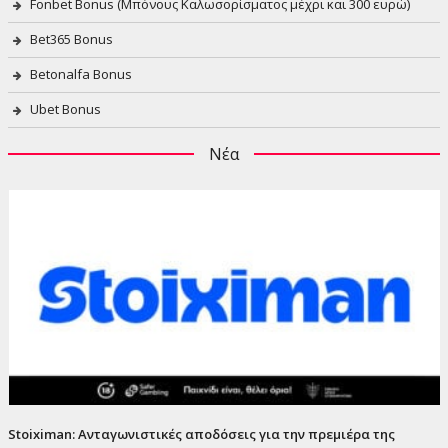
Fonbet Bonus (Μπόνους Καλωσορίσματος μέχρι και 300 ευρώ)
Bet365 Bonus
Betonalfa Bonus
Ubet Bonus
Νέα
Stoiximan: Ανταγωνιστικές αποδόσεις για την πρεμιέρα της