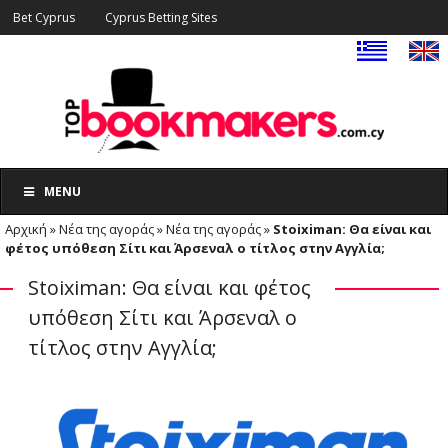
Bet Cyprus
Cyprus Betting Sites
MENU
Αρχική
»
Νέα της αγοράς
»
Νέα της αγοράς
»
Stoiximan: Θα είναι και
φέτος υπόθεση Σίτι και Άρσεναλ ο τίτλος στην Αγγλία;
Stoiximan: Θα είναι και φέτος
υπόθεση Σίτι και Άρσεναλ ο
τίτλος στην Αγγλία;