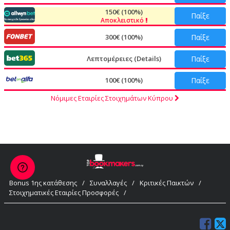
150€ (100%)
Παίξε
Αποκλειστικό
300€ (100%)
Παίξε
Λεπτομέρειες (Details)
Παίξε
100€ (100%)
Παίξε
Νόμιμες Εταιρίες Στοιχημάτων Κύπρου
Bonus 1ης κατάθεσης
/
Συναλλαγές
/
Κριτικές Παικτών
/
Στοιχηματικές Εταιρίες Προσφορές
/