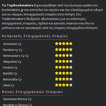
Το TopBookmakers
δημιουργήθηκε από την έμπειρη ομάδα του
bookmakers.gr και αποτελεί τον πρώτο και πιο ολοκληρωμένο οδηγό
για τις νόμιμες στοιχηματικές εταιρίες στην Κύπρο. Στο
TopBookmakers θα βρείτε αξιολογήσεις για τις καλύτερες
στοιχηματικές εταιρείες, σχόλια και κριτικές παικτών και όλα τα
μπόνους και τις προσφορές από τις εταιρίες στοιχημάτων Κύπρου.
Κυπριακές Στοιχηματικές Εταιρίες
Stoiximan Cy
Novibet cy Cy
Winmasters Cy Cy
Allwynbet Cy
Fonbet Cy
Bet365 Cy
Betonalfa Cy
Ubet Cy
Bonus Στοιχηματικών Εταιριών
Stoiximan Bonus Cy
Novibet cy Bonus Cy