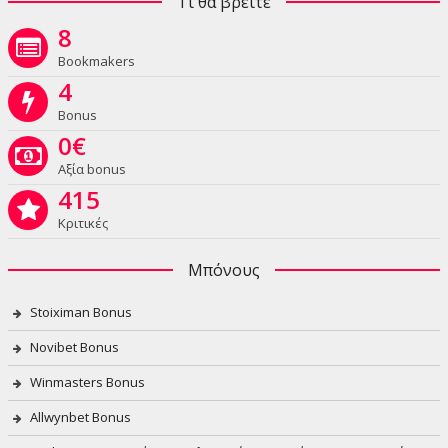
Τι θα βρείτε
8
Bookmakers
4
Bonus
0
€
Αξία bonus
415
Κριτικές
Μπόνους
Stoiximan Bonus
Novibet Bonus
Winmasters Bonus
Allwynbet Bonus