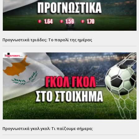
Προγνωστικά τριάδες: Το παρολί της ημέρας
Προγνωστικά γκολ γκολ: Τι παίζουμε σήμερα;