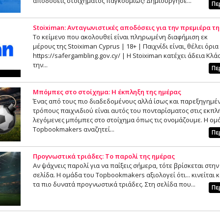
αποδόσεις στοιχήματος παγκοσμίως! Δημιούργησε...
Πε
Stoiximan: Ανταγωνιστικές αποδόσεις για την πρεμιέρα της
Το κείμενο που ακολουθεί είναι πληρωμένη διαφήμιση εκ
μέρους της Stoiximan Cyprus | 18+ | Παιχνίδι είναι, θέλει όρια
https://safergambling.gov.cy/ | Η Stoiximan κατέχει άδεια Κλά
την...
Πε
Μπόμπες στο στοίχημα: Η έκπληξη της ημέρας
Ένας από τους πιο διαδεδομένους αλλά ίσως και παρεξηγημέ
τρόπους παιχνιδιού είναι αυτός του πονταρίσματος στις εκπλήξ
λεγόμενες μπόμπες στο στοίχημα όπως τις ονομάζουμε. Η ομ
Topbookmakers αναζητεί...
Πε
Προγνωστικά τριάδες: Το παρολί της ημέρας
Αν ψάχνεις παρολί για να παίξεις σήμερα, τότε βρίσκεται στη
σελίδα. Η ομάδα του Topbookmakers αξιολογεί ότι... κινείται κ
τα πιο δυνατά προγνωστικά τριάδες. Στη σελίδα που...
Πε