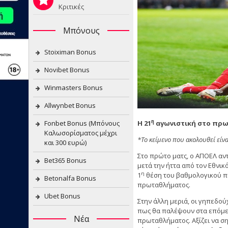
Κριτικές
Μπόνους
Stoiximan Bonus
Novibet Bonus
Winmasters Bonus
Allwynbet Bonus
η
Fonbet Bonus (Μπόνους
H 21
αγωνιστική στο πρω
Καλωσορίσματος μέχρι
*Το κείμενο που ακολουθεί είν
και 300 ευρώ)
Στο πρώτο ματς, ο ΑΠΟΕΛ αντ
Bet365 Bonus
μετά την ήττα από τον Εθνικ
η
1
θέση του βαθμολογικού πί
Betonalfa Bonus
πρωταθλήματος.
Ubet Bonus
Στην άλλη μεριά, οι γηπεδού
πως θα παλέψουν στα επόμεν
Νέα
πρωταθλήματος. Αξίζει να ση