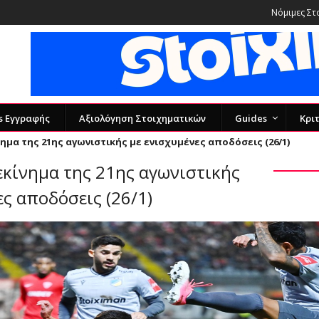
Νόμιμες Στ
s Εγγραφής
Αξιολόγηση Στοιχηματικών
Guides
Κρι
νημα της 21ης αγωνιστικής με ενισχυμένες αποδόσεις (26/1)
ξεκίνημα της 21ης αγωνιστικής
ες αποδόσεις (26/1)