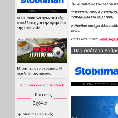
*ΟΙ ΑΠΟΔΟΣΕΙΣ ΕΝΔΕΧΕΤΑΙ 
**ΙΣΧΥΟΥΝ ΟΡΟΙ & ΠΡΟΫΠΟΘΕ
ΤΖΙΡΑΡΙΣΜΑ ΓΙΑ ΑΝΑΛΗΨΗ.
Stoiximan: Ανταγωνιστικές
αποδόσεις για την πρεμιέρα
Η Novibet κατέχει άδεια κλά
της Eredivisie
ετών.
Παίξε υπεύθυνα.
www.saferg
Περισσότερα Άρθρ
Μπόμπες στο στοίχημα: Η
έκπληξη της ημέρας
Διαβάστε όλα τα νέα εδώ
Κριτικές-
Σχόλια
Stoiximan Κριτικές