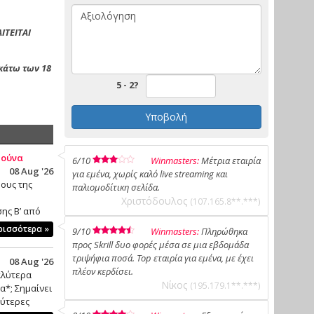
ΑΙΤΕΙΤΑΙ
κάτω των 18
5 - 2?
τούνα
6/10
Winmasters:
Μέτρια εταιρία
08 Aug '26
για εμένα, χωρίς καλό live streaming και
ους της
παλιομοδίτικη σελίδα.
Χριστόδουλος
(107.165.8**.***)
σης Β’ από
ρισσότερα »
9/10
Winmasters:
Πληρώθηκα
προς Skrill δυο φορές μέσα σε μια εβδομάδα
τριψήφια ποσά. Top εταιρία για εμένα, με έχει
08 Aug '26
πλέον κερδίσει.
αλύτερα
Νίκος
(195.179.1**.***)
α*; Σημαίνει
λύτερες