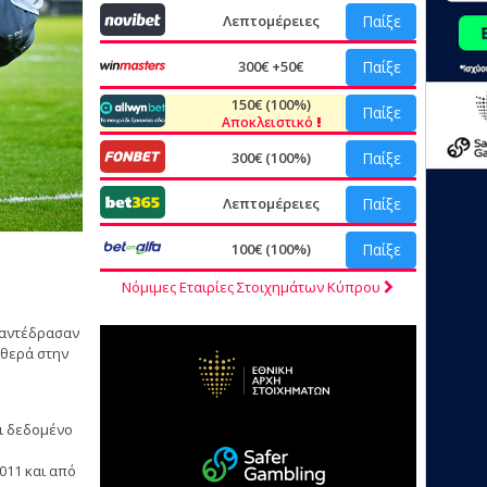
Λεπτομέρειες
Παίξε
(Details)
300€ +50€
Παίξε
150€ (100%)
Παίξε
Αποκλειστικό
300€ (100%)
Παίξε
Λεπτομέρειες
Παίξε
(Details)
100€ (100%)
Παίξε
Νόμιμες Εταιρίες Στοιχημάτων Κύπρου
ι αντέδρασαν
αθερά στην
αι δεδομένο
011 και από