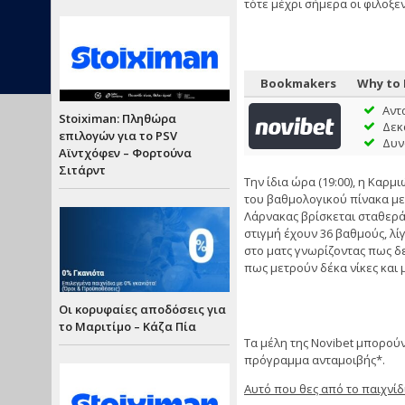
τότε μέχρι σήμερα οι φιλοξε
Bookmakers
Why to 
Αντ
Stoiximan: Πληθώρα
Δεκ
επιλογών για το PSV
Δυν
Αϊντχόφεν – Φορτούνα
Σιτάρντ
Την ίδια ώρα (19:00), η Καρ
του βαθμολογικού πίνακα με 
Λάρνακας βρίσκεται σταθερά 
στιγμή έχουν 36 βαθμούς, λί
στο ματς γνωρίζοντας πως δε
πως μετρούν δέκα νίκες και 
Οι κορυφαίες αποδόσεις για
το Μαριτίμο – Κάζα Πία
Τα μέλη της Novibet μπορού
πρόγραμμα ανταμοιβής*.
Αυτό που θες από το παιχνί