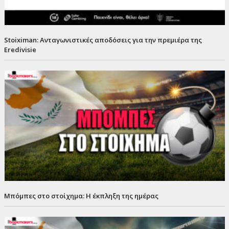
Stoiximan: Ανταγωνιστικές αποδόσεις για την πρεμιέρα της
Eredivisie
Μπόμπες στο στοίχημα: Η έκπληξη της ημέρας