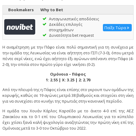
Bookmakers
Why to Bet
Ανταγωνιστικές αποδόσεις
Δεκάδες επιλογές
Παίξε Τώρα
στοιχημάτων
Δυνατότητα bet request
Η αναμέτρηση με την Πάφο είναι πολύ σημαντική για τη συνέχεια με
την ομάδα της Λευκωσίας να είναι αήττητη στο ΓΣΠ (7-3-0), όπου μετρά
πέντε σερί νίκες, ενώ έχει αήττητο έξι αγώνων απέναντι στην Πάφο (4-
2-0), την οποία στον πρώτο γύρο είχε νικήσει (0-2).
Ομόνοια – Πάφος
1: 2.55 |
X
: 3.25 | 2: 2.70
Από την πλευρά της η Πάφος είναι επίσης στο γκρουπ των ομάδων της
κορυφής, καθώς σε 19 αγώνες μετρά 38 βαθμούς και στοχεύει στη νίκη
για να συνεχίσει στο κυνήγι της πρωτιάς στην κανονική περίοδο.
Η ομάδα του Χουάν Κάρλος Καρσέδο με το άνετο 4-0 επί της ΑΕΖ
Ζακακίου και το 0-1 επί του Ολυμπιακού Λευκωσίας για το κύπελλο
έχει χτίσει ξανά καλή ψυχολογία αναζητώντας την πρώτη νίκη επί της
Ομόνοιας μετά το 3-0 τον Οκτώβριο του 2022.