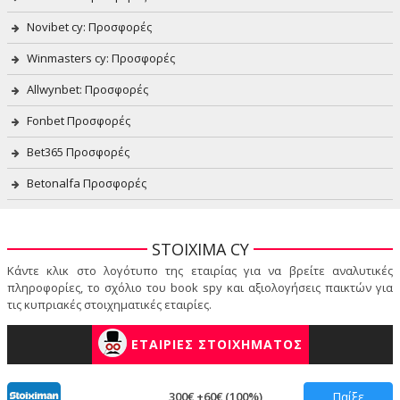
Novibet cy: Προσφορές
Winmasters cy: Προσφορές
Allwynbet: Προσφορές
Fonbet Προσφορές
Bet365 Προσφορές
Betonalfa Προσφορές
STOIXIMA CY
Κάντε κλικ στο λογότυπο της εταιρίας για να βρείτε αναλυτικές
πληροφορίες, το σχόλιο του book spy και αξιολογήσεις παικτών για
τις κυπριακές στοιχηματικές εταιρίες.
ΕΤΑΙΡΙΕΣ ΣΤΟΙΧΗΜΑΤΟΣ
300€ +60€ (100%)
Παίξε