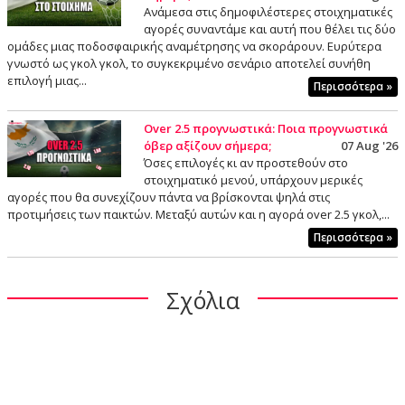
Ανάμεσα στις δημοφιλέστερες στοιχηματικές
αγορές συναντάμε και αυτή που θέλει τις δύο
ομάδες μιας ποδοσφαιρικής αναμέτρησης να σκοράρουν. Ευρύτερα
γνωστό ως γκολ γκολ, το συγκεκριμένο σενάριο αποτελεί συνήθη
επιλογή μιας...
Περισσότερα »
Over 2.5 προγνωστικά: Ποια προγνωστικά
όβερ αξίζουν σήμερα;
07 Aug '26
Όσες επιλογές κι αν προστεθούν στο
στοιχηματικό μενού, υπάρχουν μερικές
αγορές που θα συνεχίζουν πάντα να βρίσκονται ψηλά στις
προτιμήσεις των παικτών. Μεταξύ αυτών και η αγορά over 2.5 γκολ,...
Περισσότερα »
Σχόλια