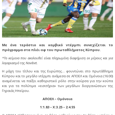
Με ένα τεράστιο και κομβικό ντέρμπι συνεχίζεται το
πρόγραμμα στα πλέι-οφ του πρωταθλήματος Κύπρου.
*Το κείμενο που ακολουθεί είναι πληρωμένη διαφήμιση εκ μέρους και για
λογαριασμό της Novibet.
Η μάχη του τίτλου και της Ευρώπης… φουντώνει στο πρωτάθλημα
Κύπρου και το μεγάλο ντέρμπι ανάμεσα σε ΑΠΟΕΛ και Ομόνοια (16:00)
αναμένεται να παίξει καθοριστικό ρόλο στην κούρσα για την κούπα
και για τα πολύτιμα «εισιτήρια» των μεγάλων διοργανώσεων της
Γηραιάς Ηπείρου.
ΑΠΟΕΛ – Ομόνοια
1:1.83 – Χ:3.25 – 2:4.55