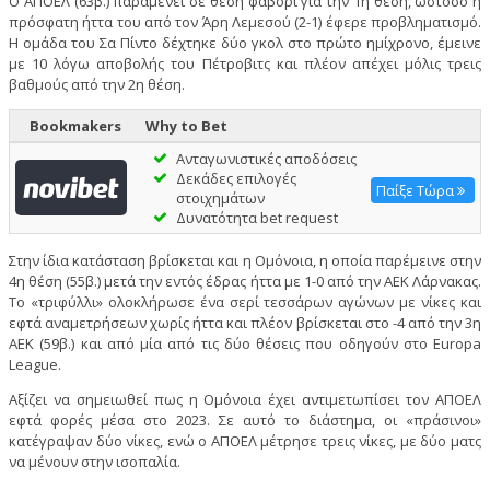
Ο ΑΠΟΕΛ (63β.) παραμένει σε θέση φαβορί για την 1η θέση, ωστόσο η
πρόσφατη ήττα του από τον Άρη Λεμεσού (2-1) έφερε προβληματισμό.
Η ομάδα του Σα Πίντο δέχτηκε δύο γκολ στο πρώτο ημίχρονο, έμεινε
με 10 λόγω αποβολής του Πέτροβιτς και πλέον απέχει μόλις τρεις
βαθμούς από την 2η θέση.
Bookmakers
Why to Bet
Ανταγωνιστικές αποδόσεις
Δεκάδες επιλογές
Παίξε Τώρα
στοιχημάτων
Δυνατότητα bet request
Στην ίδια κατάσταση βρίσκεται και η Ομόνοια, η οποία παρέμεινε στην
4η θέση (55β.) μετά την εντός έδρας ήττα με 1-0 από την ΑΕΚ Λάρνακας.
Το «τριφύλλι» ολοκλήρωσε ένα σερί τεσσάρων αγώνων με νίκες και
εφτά αναμετρήσεων χωρίς ήττα και πλέον βρίσκεται στο -4 από την 3η
ΑΕΚ (59β.) και από μία από τις δύο θέσεις που οδηγούν στο Europa
League.
Αξίζει να σημειωθεί πως η Ομόνοια έχει αντιμετωπίσει τον ΑΠΟΕΛ
εφτά φορές μέσα στο 2023. Σε αυτό το διάστημα, οι «πράσινοι»
κατέγραψαν δύο νίκες, ενώ ο ΑΠΟΕΛ μέτρησε τρεις νίκες, με δύο ματς
να μένουν στην ισοπαλία.