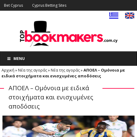
Bet Cyprus
Cyprus Betting Sites
MENU
Αρχική
»
Νέα της αγοράς
»
Νέα της αγοράς
»
ΑΠΟΕΛ – Ομόνοια με
ειδικά στοιχήματα και ενισχυμένες αποδόσεις
ΑΠΟΕΛ – Ομόνοια με ειδικά
στοιχήματα και ενισχυμένες
αποδόσεις