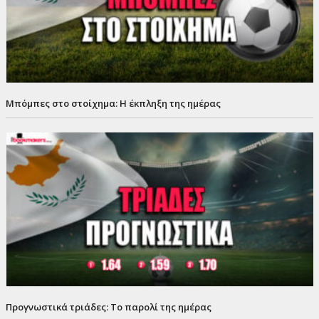
Μπόμπες στο στοίχημα: Η έκπληξη της ημέρας
Προγνωστικά τριάδες: Το παρολί της ημέρας