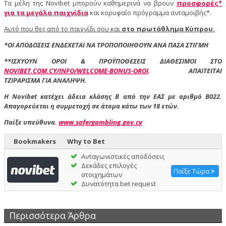
Τα μέλη της Novibet μπορούν καθημερινά να βρουν
προσφορές*
για τα μεγάλα παιχνίδια
και κορυφαίο πρόγραμμα ανταμοιβής*.
Αυτό που θες από το παιχνίδι σου και
στο πρωτάθλημα Κύπρου.
*ΟΙ ΑΠΟΔΟΣΕΙΣ ΕΝΔΕΧΕΤΑΙ ΝΑ ΤΡΟΠΟΠΟΙΗΘΟΥΝ ΑΝΑ ΠΑΣΑ ΣΤΙΓΜΗ
**ΙΣΧΥΟΥΝ ΟΡΟΙ & ΠΡΟΫΠΟΘΕΣΕΙΣ ΔΙΑΘΕΣΙΜΟΙ ΣΤΟ
NOVIBET.COM.CY/INFO/WELCOME-BONUS-OROI
. ΑΠΑΙΤΕΙΤΑΙ
ΤΖΙΡΑΡΙΣΜΑ ΓΙΑ ΑΝΑΛΗΨΗ.
Η Novibet κατέχει άδεια κλάσης Β από την ΕΑΣ
με αριθμό Β022.
Απαγορεύεται η συμμετοχή σε άτομα κάτω των 18 ετών.
Παίξε υπεύθυνα.
www.safergambling.gov.cy
Bookmakers
Why to Bet
Ανταγωνιστικές αποδόσεις
Δεκάδες επιλογές
Παίξε Τώρα
στοιχημάτων
Δυνατότητα bet request
Περισσότερα Άρθρα