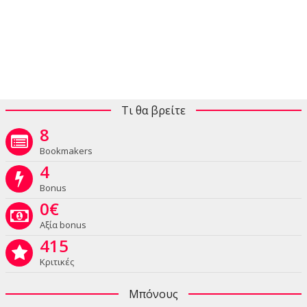
Τι θα βρείτε
8
Bookmakers
4
Bonus
0
€
Αξία bonus
415
Κριτικές
Μπόνους