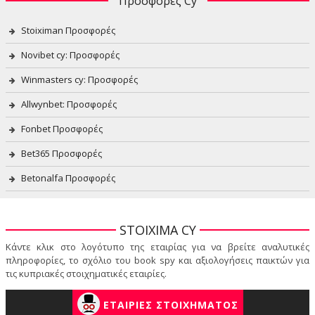
Προσφορές Cy
Stoiximan Προσφορές
Novibet cy: Προσφορές
Winmasters cy: Προσφορές
Allwynbet: Προσφορές
Fonbet Προσφορές
Bet365 Προσφορές
Betonalfa Προσφορές
STOIXIMA CY
Κάντε κλικ στο λογότυπο της εταιρίας για να βρείτε αναλυτικές
πληροφορίες, το σχόλιο του book spy και αξιολογήσεις παικτών για
τις κυπριακές στοιχηματικές εταιρίες.
ΕΤΑΙΡΙΕΣ ΣΤΟΙΧΗΜΑΤΟΣ