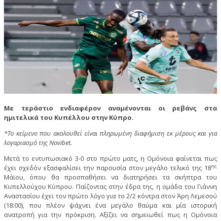
Με τεράστιο ενδιαφέρον αναμένονται οι ρεβάνς στα
ημιτελικά του Κυπέλλου στην Κύπρο.
*Το κείμενο που ακολουθεί είναι πληρωμένη διαφήμιση εκ μέρους και για
λογαριασμό της Novibet.
Μετά το εντυπωσιακό 3-0 στο πρώτο ματς, η Ομόνοια φαίνεται πως
ης
έχει σχεδόν εξασφαλίσει την παρουσία στον μεγάλο τελικό της 18
Μάϊου, όπου θα προσπαθήσει να διατηρήσει τα σκήπτρα του
Κυπελλούχου Κύπρου. Παίζοντας στην έδρα της, η ομάδα του Γιάννη
Αναστασίου έχει τον πρώτο λόγο για το 2/2 κόντρα στον Άρη Λεμεσού
(18:00), που πλέον ψάχνει ένα μεγάλο θαύμα και μία ιστορική
ανατροπή για την πρόκριση. Αξίζει να σημειωθεί πως η Ομόνοια