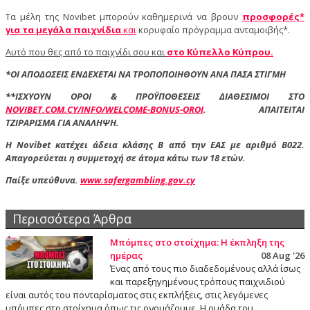
Τα μέλη της Novibet μπορούν καθημερινά να βρουν
προσφορές*
για τα μεγάλα παιχνίδια
και
κορυφαίο πρόγραμμα ανταμοιβής*.
Αυτό που θες από το παιχνίδι σου και
στο Κύπελλο Κύπρου.
*ΟΙ ΑΠΟΔΟΣΕΙΣ ΕΝΔΕΧΕΤΑΙ ΝΑ ΤΡΟΠΟΠΟΙΗΘΟΥΝ ΑΝΑ ΠΑΣΑ ΣΤΙΓΜΗ
**ΙΣΧΥΟΥΝ ΟΡΟΙ & ΠΡΟΫΠΟΘΕΣΕΙΣ ΔΙΑΘΕΣΙΜΟΙ ΣΤΟ
NOVIBET.COM.CY/INFO/WELCOME-BONUS-OROI
. ΑΠΑΙΤΕΙΤΑΙ
ΤΖΙΡΑΡΙΣΜΑ ΓΙΑ ΑΝΑΛΗΨΗ.
Η Novibet κατέχει άδεια κλάσης Β από την ΕΑΣ
με αριθμό Β022.
Απαγορεύεται η συμμετοχή σε άτομα κάτω των 18 ετών.
Παίξε υπεύθυνα.
www.safergambling.gov.cy
Περισσότερα Άρθρα
Μπόμπες στο στοίχημα: Η έκπληξη της
ημέρας
08 Aug '26
Ένας από τους πιο διαδεδομένους αλλά ίσως
και παρεξηγημένους τρόπους παιχνιδιού
είναι αυτός του πονταρίσματος στις εκπλήξεις, στις λεγόμενες
μπόμπες στο στοίχημα όπως τις ονομάζουμε. Η ομάδα του