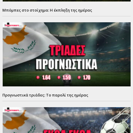
Μπόμπες στο στοίχημα: Η έκπληξη της ημέρας
Προγνωστικά τριάδες: Το παρολί της ημέρας