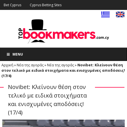
Bet Cyprus
Cyprus Betting Sites
MENU
Αρχική
»
Νέα της αγοράς
»
Νέα της αγοράς
»
Novibet: Κλείνουν θέση
στον τελικό με ειδικά στοιχήματα και ενισχυμένες αποδόσεις!
(17/4)
Novibet: Κλείνουν θέση στον
τελικό με ειδικά στοιχήματα
και ενισχυμένες αποδόσεις!
(17/4)