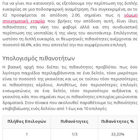
Για να γίνει πιο κατανοητό, ας εξετάσουμε την περίπτωση της διπλής
ευκαιρίας σε μια ποδοσφαιρική αναμέτρηση. Πιο συγκεκριμένα, αν το
Χ2 προσφέρεται σε απόδοση 2.00, σημαίνει πως η
νόμιμη
στοιχηματική εταιρία
που βρήκες την απόδοση αυτή, δίνει ίδιες
πιθανότητες στη νίκη του φαβορί αλλά και στη συνδυαστική
περίπτωση της ισοπαλίας ή της νίκης του αουτσάιντερ. Επιλέγοντας
ωστόσο τη διπλή ευκαιρία, οι θεωρητικές πιθανότητες ανέρχονται σε
ποσοστό 66.6%, κάτι που αποτελεί την πιο συμφέρουσα επιλογή.
Υπολογισμός πιθανοτήτων
Η βασική αρχή που διέπει τις πιθανότητες προβλέπει πως όσο
λιγότερα παιχνίδια περιλαμβάνονται σε ένα δελτίο, τόσο μικρότερο
είναι το ποσοστό της γκανιότας και ως εκ τούτου τόσο περισσότερες
οι πιθανότητες κέρδους. Αντιθέτως, όσο περισσότερες επιλογές
ενσωματώνεις σε ένα δελτίο, τόσο περισσότερο αυξάνεται η
γκανιότα, κάτι που σημαίνει πως οι πιθανότητες επιτυχίας μειώνονται
δραματικά. Στον πίνακα που ακολουθεί παραθέτουμε τις πιθανότητες
επιβεβαίωσης ενός δελτίου από 1 έως και 10 επιλογές:
Πλήθος Επιλογών
Πιθανότητες
Πιθανότητες %
1
1/3
33,33%