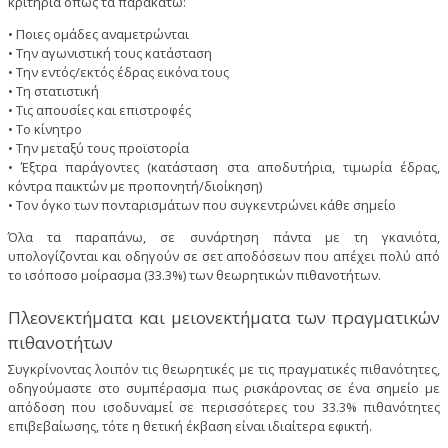
κριτήρια όπως τα παρακάτω:
• Ποιες ομάδες αναμετρώνται
• Την αγωνιστική τους κατάσταση
• Την εντός/εκτός έδρας εικόνα τους
• Τη στατιστική
• Τις απουσίες και επιστροφές
• Το κίνητρο
• Την μεταξύ τους προϊστορία
• Έξτρα παράγοντες (κατάσταση στα αποδυτήρια, τιμωρία έδρας,
κόντρα παικτών με προπονητή/διοίκηση)
• Τον όγκο των πονταρισμάτων που συγκεντρώνει κάθε σημείο
Όλα τα παραπάνω, σε συνάρτηση πάντα με τη γκανιότα,
υπολογίζονται και οδηγούν σε σετ αποδόσεων που απέχει πολύ από
το ισόποσο μοίρασμα (33.3%) των θεωρητικών πιθανοτήτων.
Πλεονεκτήματα και μειονεκτήματα των πραγματικών
πιθανοτήτων
Συγκρίνοντας λοιπόν τις θεωρητικές με τις πραγματικές πιθανότητες,
οδηγούμαστε στο συμπέρασμα πως ρισκάροντας σε ένα σημείο με
απόδοση που ισοδυναμεί σε περισσότερες του 33.3% πιθανότητες
επιβεβαίωσης, τότε η θετική έκβαση είναι ιδιαίτερα εφικτή.