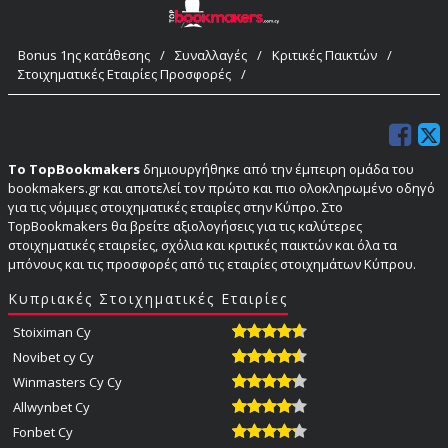
Bonus 1ης κατάθεσης
/
Συναλλαγές
/
Κριτικές Παικτών
/
Στοιχηματικές Εταιρίες Προσφορές
/
Το TopBookmakers
δημιουργήθηκε από την έμπειρη ομάδα του
bookmakers.gr και αποτελεί τον πρώτο και πιο ολοκληρωμένο οδηγό
για τις νόμιμες στοιχηματικές εταιρίες στην Κύπρο. Στο
TopBookmakers θα βρείτε αξιολογήσεις για τις καλύτερες
στοιχηματικές εταιρείες, σχόλια και κριτικές παικτών και όλα τα
μπόνους και τις προσφορές από τις εταιρίες στοιχημάτων Κύπρου.
Κυπριακές Στοιχηματικές Εταιρίες
Stoiximan Cy
Novibet cy Cy
Winmasters Cy Cy
Allwynbet Cy
Fonbet Cy