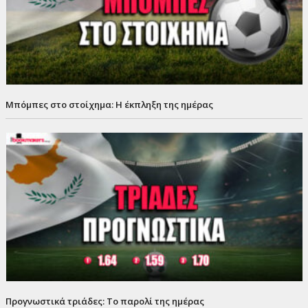
Μπόμπες στο στοίχημα: Η έκπληξη της ημέρας
Προγνωστικά τριάδες: Το παρολί της ημέρας