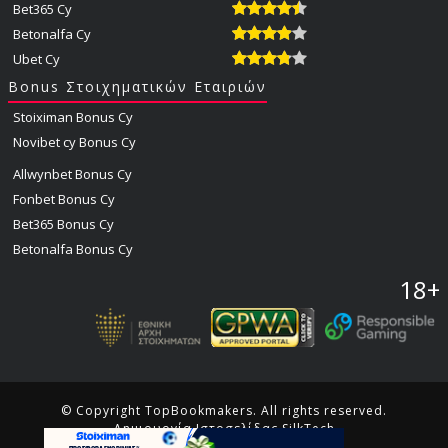
Bet365 Cy
Betonalfa Cy
Ubet Cy
Bonus Στοιχηματικών Εταιριών
Stoiximan Bonus Cy
Novibet cy Bonus Cy
Allwynbet Bonus Cy
Fonbet Bonus Cy
Bet365 Bonus Cy
Betonalfa Bonus Cy
18+
© Copyright TopBookmakers. All rights reserved.
Δημιουργία Ιστοσελίδας SilkTech