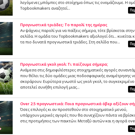
λεγόμενες μπόμπες στο στοίχημα όπως τις ονομάζουμε. Η ομ
Topbookmakers αναζητεί...
Πε
Προγνωστικά τριάδες: Το παρολί της ημέρας
Αν ψάχνεις παρολί για να παίξεις σήμερα, τότε βρίσκεται στη
σελίδα. Η ομάδα του Topbookmakers αξιολογεί ότι... κινείται κ
τα πιο δυνατά προγνωστικά τριάδες. Στη σελίδα που...
Πε
Προγνωστικά γκολ γκολ: Τι παίζουμε σήμερα;
Ανάμεσα στις δημοφιλέστερες στοιχηματικές αγορές συναντάμ
που θέλει τις δύο ομάδες μιας ποδοσφαιρικής αναμέτρησης ν
σκοράρουν. Ευρύτερα γνωστό ως γκολ γκολ, το συγκεκριμένο
αποτελεί συνήθη επιλογή μιας...
Πε
Over 2.5 προγνωστικά: Ποια προγνωστικά όβερ αξίζουν σή
Όσες επιλογές κι αν προστεθούν στο στοιχηματικό μενού,
υπάρχουν μερικές αγορές που θα συνεχίζουν πάντα να βρίσκ
στις προτιμήσεις των παικτών. Μεταξύ αυτών και η αγορά over 
Πε