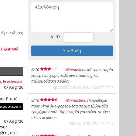
έχει ειδικές
8 - 3?
n
_
cyprus
)
6/10
Winmasters:
Μέτρια εταιρία
για εμένα, χωρίς καλό live streaming και
παλιομοδίτικη σελίδα.
 Eredivisie
Χριστόδουλος
07 Aug '26
(107.165.8**.***)
 |
σης Β’ από
9/10
Winmasters:
Πληρώθηκα
προς Skrill δυο φορές μέσα σε μια εβδομάδα
ρισσότερα »
τριψήφια ποσά. Top εταιρία για εμένα, με έχει
πλέον κερδίσει.
07 Aug '26
Νίκος
(195.179.1**.***)
νους
εις, στις