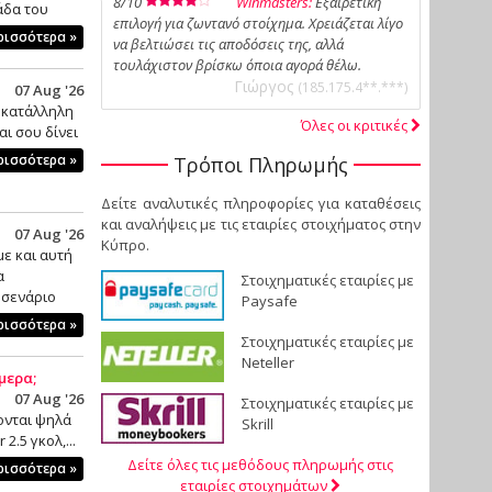
8/10
Winmasters:
Εξαιρετική
άδα του
επιλογή για ζωντανό στοίχημα. Χρειάζεται λίγο
ρισσότερα »
να βελτιώσει τις αποδόσεις της, αλλά
τουλάχιστον βρίσκω όποια αγορά θέλω.
Γιώργος
(185.175.4**.***)
07 Aug '26
ν κατάλληλη
Όλες οι κριτικές
αι σου δίνει
ρισσότερα »
Τρόποι Πληρωμής
Δείτε αναλυτικές πληροφορίες για καταθέσεις
και αναλήψεις με τις εταιρίες στοιχήματος στην
07 Aug '26
Κύπρο.
ε και αυτή
α
Στοιχηματικές εταιρίες με
 σενάριο
Paysafe
ρισσότερα »
Στοιχηματικές εταιρίες με
Neteller
μερα;
07 Aug '26
Στοιχηματικές εταιρίες με
ονται ψηλά
Skrill
2.5 γκολ,...
Δείτε όλες τις μεθόδους πληρωμής στις
ρισσότερα »
εταιρίες στοιχημάτων