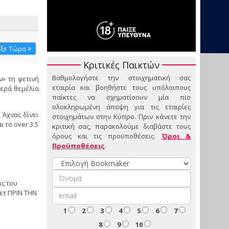
ίξε Τώρα
Κριτικές Παικτών
Βαθμολογήστε την στοιχηματική σας
ν» τη φετινή
εταιρία και βοηθήστε τους υπόλοιπους
γερά θεμέλια
παίκτες να σχηματίσουν μία πιο
ολοκληρωμένη άποψη για τις εταιρίες
 Άχνας δίνει
στοιχημάτων στην Κύπρο. Πριν κάνετε την
ι το over 3.5
κριτική σας, παρακολούμε διαβάστε τους
όρους και τις προϋποθέσεις.
Όροι &
Προϋποθέσεις
.
ις του
ετ ΠΡΙΝ ΤΗΝ
1
2
3
4
5
6
7
8
9
10