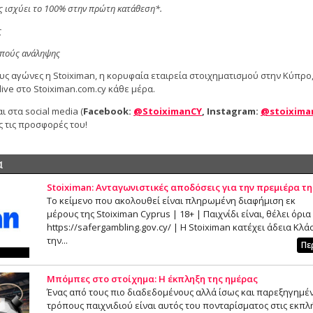
ς ισχύει το 100% στην πρώτη κατάθεση*.
ς
κοπούς ανάληψης
ς αγώνες η Stoiximan, η κορυφαία εταιρεία στοιχηματισμού στην Κύπρο, 
ve στο Stoiximan.com.cy κάθε μέρα.
 στα social media (
Facebook
:
@
StoiximanCY
,
Instagram
:
@
stoixima
ς τις προσφορές του!
α
Stoiximan: Ανταγωνιστικές αποδόσεις για την πρεμιέρα της
Το κείμενο που ακολουθεί είναι πληρωμένη διαφήμιση εκ
μέρους της Stoiximan Cyprus | 18+ | Παιχνίδι είναι, θέλει όρια
https://safergambling.gov.cy/ | Η Stoiximan κατέχει άδεια Κλά
την...
Πε
Μπόμπες στο στοίχημα: Η έκπληξη της ημέρας
Ένας από τους πιο διαδεδομένους αλλά ίσως και παρεξηγημέ
τρόπους παιχνιδιού είναι αυτός του πονταρίσματος στις εκπλήξ