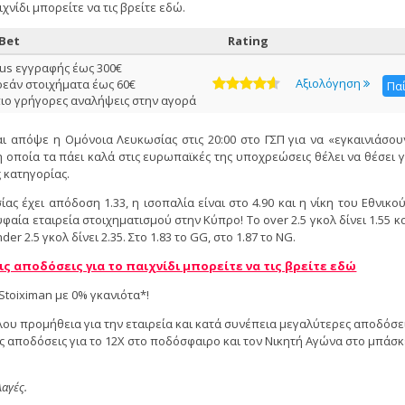
ιχνίδι μπορείτε να τις βρείτε εδώ.
Bet
Rating
us εγγραφής έως 300€
Αξιολόγηση
εάν στοιχήματα έως 60€
Πα
πιο γρήγορες αναλήψεις στην αγορά
ι απόψε η Ομόνοια Λευκωσίας στις 20:00 στο ΓΣΠ για να «εγκαινιάσου
η οποία τα πάει καλά στις ευρωπαϊκές της υποχρεώσεις θέλει να θέσει 
 κατηγορίας.
ας έχει απόδοση 1.33, η ισοπαλία είναι στο 4.90 και η νίκη του Εθνικού
υφαία εταιρεία στοιχηματισμού στην Κύπρο! Το over 2.5 γκολ δίνει 1.55 κα
der 2.5 γκολ δίνει 2.35. Στο 1.83 το GG, στο 1.87 το NG.
ις αποδόσεις για το παιχνίδι μπορείτε να τις βρείτε εδώ
Stoiximan με 0% γκανιότα*!
λου προμήθεια για την εταιρεία και κατά συνέπεια μεγαλύτερες αποδόσε
ς αποδόσεις για το 12Χ στο ποδόσφαιρο και τον Νικητή Αγώνα στο μπάσκ
λαγές.