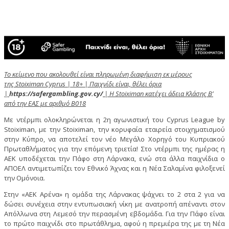
Το κείμενο που ακολουθεί είναι πληρωμένη διαφήμιση εκ μέρους
της
Stoiximan Cyprus
| 18+ | Παιχνίδι είναι, θέλει όρια
|
https
://
safergambling
.
gov
.
cy
/
| Η
Stoiximan
κατέχει άδεια Κλάσης Β’
από την ΕΑΣ με αριθμό
B
018
Με ντέρμπι ολοκληρώνεται η 2η αγωνιστική του Cyprus League by
Stoiximan, με την Stoiximan, την κορυφαία εταιρεία στοιχηματισμού
στην Κύπρο, να αποτελεί τον νέο Μεγάλο Χορηγό του Κυπριακού
Πρωταθλήματος για την επόμενη τριετία! Στο ντέρμπι της ημέρας η
ΑΕΚ υποδέχεται την Πάφο στη Λάρνακα, ενώ στα άλλα παιχνίδια ο
ΑΠΟΕΛ αντιμετωπίζει τον Εθνικό Άχνας και η Νέα Σαλαμίνα φιλοξενεί
την Ομόνοια.
Στην «ΑΕΚ Αρένα» η ομάδα της Λάρνακας ψάχνει το 2 στα 2 για να
δώσει συνέχεια στην εντυπωσιακή νίκη με ανατροπή απέναντι στον
Απόλλωνα στη Λεμεσό την περασμένη εβδομάδα. Για την Πάφο είναι
το πρώτο παιχνίδι στο πρωτάθλημα, αφού η πρεμιέρα της με τη Νέα