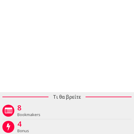
Τι θα βρείτε
8
Bookmakers
4
Bonus