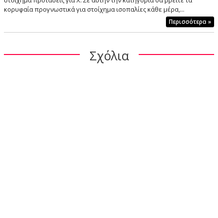
κορυφαία προγνωστικά για στοίχημα ισοπαλίες κάθε μέρα,...
Περισσότερα »
Σχόλια