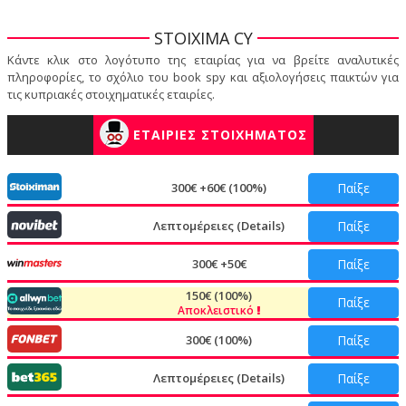
STOIXIMA CY
Κάντε κλικ στο λογότυπο της εταιρίας για να βρείτε αναλυτικές
πληροφορίες, το σχόλιο του book spy και αξιολογήσεις παικτών για
τις κυπριακές στοιχηματικές εταιρίες.
ΕΤΑΙΡΙΕΣ ΣΤΟΙΧΗΜΑΤΟΣ
300€ +60€ (100%)
Παίξε
Λεπτομέρειες (Details)
Παίξε
300€ +50€
Παίξε
150€ (100%)
Παίξε
Αποκλειστικό
300€ (100%)
Παίξε
Λεπτομέρειες (Details)
Παίξε