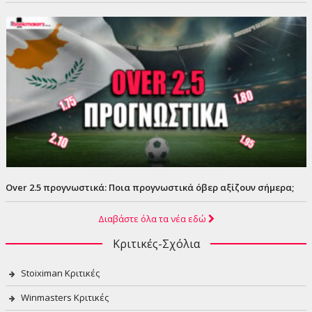
Over 2.5 προγνωστικά: Ποια προγνωστικά όβερ αξίζουν σήμερα;
Διαβάστε όλα τα νέα εδώ
Κριτικές-Σχόλια
Stoiximan Κριτικές
Winmasters Κριτικές