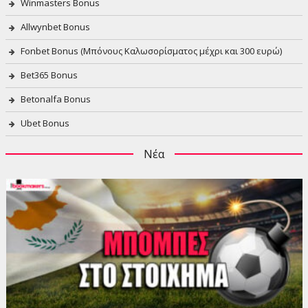
Winmasters Bonus
Allwynbet Bonus
Fonbet Bonus (Μπόνους Καλωσορίσματος μέχρι και 300 ευρώ)
Bet365 Bonus
Betonalfa Bonus
Ubet Bonus
Νέα