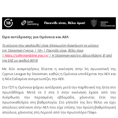
Ώρα αντίδρασης για Ομόνοια και ΑΕΛ
Το κείμενο που ακολουθεί είναι πληρωμένη διαφήμιση εκ μέρους
της
Stoiximan Cyprus
| 18+ | Παιχνίδι είναι, θέλει όρια
|
https
://
safergambling
.
gov
.
cy
/
| Η
Stoiximan
κατέχει άδεια Κλάσης Β’ από
την ΕΑΣ με αριθμό
B
018
Με δύο αναμετρήσεις δίνεται η εκκίνηση στην 5η αγωνιστική της
Cyprus League by Stoiximan, καθώς η Ομόνοια υποδέχεται την ΑΕΛ και
η Νέα Σαλαμίνα αντιμετωπίζει την ΑΕΚ.
Στο ΓΣΠ η Ομόνοια ψάχνει αντίδραση μετά την παρθενική της ήττα στο
πρωτάθλημα. Μετά το 3 στα 3 στην εκκίνηση έχασε από την
Ανόρθωση την περασμένη εβδομάδα, χάνοντας έτσι την
πρωτοκαθεδρία στη βαθμολογία. Στο γήπεδό της δεν θέλει να έχει
απώλειες απέναντι στην ΑΕΛ που είχε επίσης την πρώτη βαθμολογική
απώλεια, χάνοντας στη Λεμεσό από την πρωτοπόρο Πάφο.