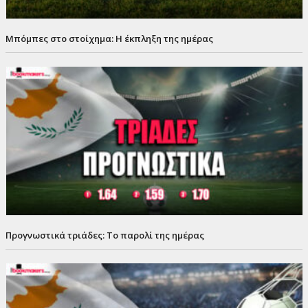
Μπόμπες στο στοίχημα: Η έκπληξη της ημέρας
Προγνωστικά τριάδες: Το παρολί της ημέρας