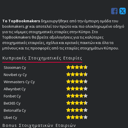
Το TopBookmakers
δημιουργήθηκε από την έμπειρη ομάδα του
bookmakers.gr και αποτελεί τον πρώτο και πιο ολοκληρωμένο οδηγό
για τις νόμιμες στοιχηματικές εταιρίες στην Κύπρο. Στο
TopBookmakers θα βρείτε αξιολογήσεις για τις καλύτερες
στοιχηματικές εταιρείες, σχόλια και κριτικές παικτών και όλα τα
μπόνους και τις προσφορές από τις εταιρίες στοιχημάτων Κύπρου.
Κυπριακές Στοιχηματικές Εταιρίες
Stoiximan Cy
Novibet cy Cy
Winmasters Cy Cy
Allwynbet Cy
Fonbet Cy
Bet365 Cy
Betonalfa Cy
Ubet Cy
Bonus Στοιχηματικών Εταιριών