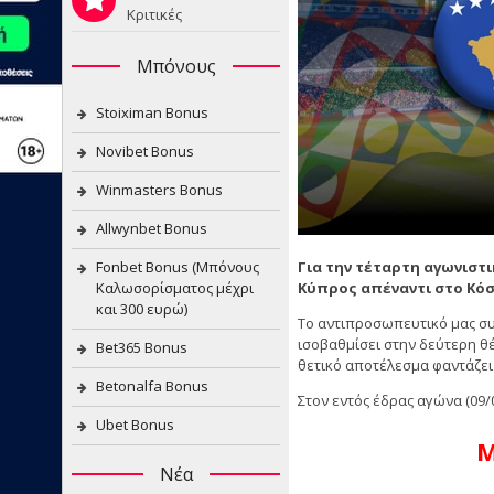
Κριτικές
Μπόνους
Stoiximan Bonus
Novibet Bonus
Winmasters Bonus
Allwynbet Bonus
Fonbet Bonus (Μπόνους
Για την τέταρτη αγωνιστ
Καλωσορίσματος μέχρι
Κύπρος απέναντι στο Κό
και 300 ευρώ)
Το αντιπροσωπευτικό μας συ
ισοβαθμίσει στην δεύτερη θέ
Bet365 Bonus
θετικό αποτέλεσμα φαντάζει
Betonalfa Bonus
Στον εντός έδρας αγώνα (09/
Ubet Bonus
Μ
Νέα