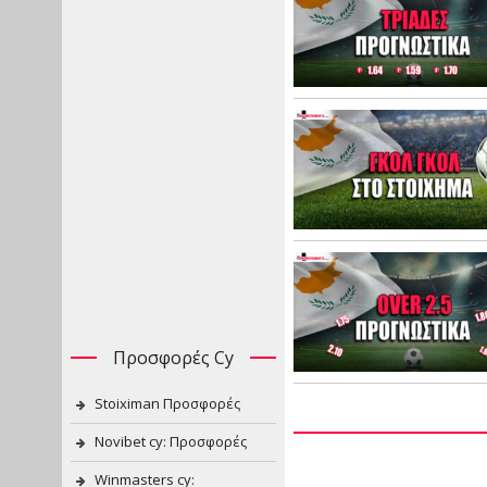
Προσφορές Cy
Stoiximan Προσφορές
Novibet cy: Προσφορές
Winmasters cy: