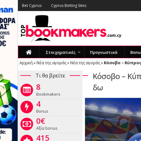
Bet Cyprus
Cyprus Betting Sites
Στοιχηματικές
Προγνωστικά
Bonu
Αρχική
»
Νέα της αγοράς
»
Νέα της αγοράς
»
Κόσοβο – Κύπρος
Κόσοβο – Κύ
Τι θα βρείτε
8
δω
Bookmakers
4
Bonus
0
€
Αξία bonus
415