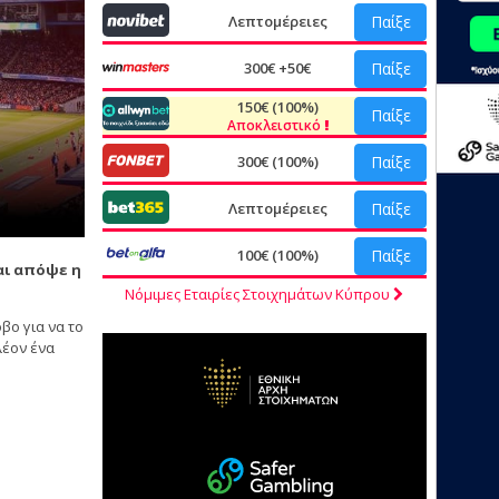
Λεπτομέρειες
Παίξε
(Details)
300€ +50€
Παίξε
150€ (100%)
Παίξε
Αποκλειστικό
300€ (100%)
Παίξε
Λεπτομέρειες
Παίξε
(Details)
100€ (100%)
Παίξε
αι απόψε η
Νόμιμες Εταιρίες Στοιχημάτων Κύπρου
βο για να το
λέον ένα