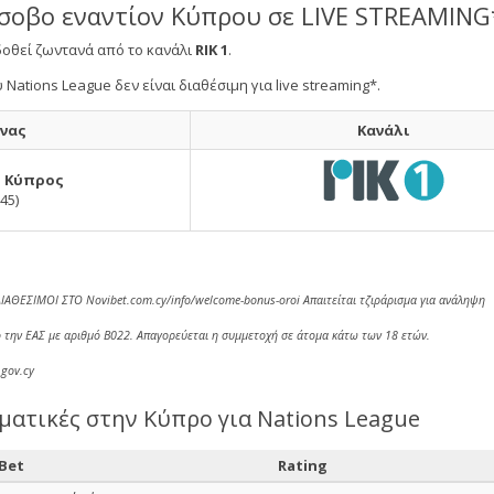
σοβο εναντίον Κύπρου σε LIVE STREAMING
δοθεί ζωντανά από το κανάλι
RIK 1
.
Nations League δεν είναι διαθέσιμη για live streaming*.
νας
Κανάλι
– Κύπρος
:45)
ΘΕΣΙΜΟΙ ΣΤΟ Novibet.com.cy/info/welcome-bonus-oroi Απαιτείται τζιράρισμα για ανάληψη
ό την ΕΑΣ με αριθμό Β022. Απαγορεύεται η συμμετοχή σε άτομα κάτω των 18 ετών.
gov.cy
ματικές στην Κύπρο για Nations League
Bet
Rating