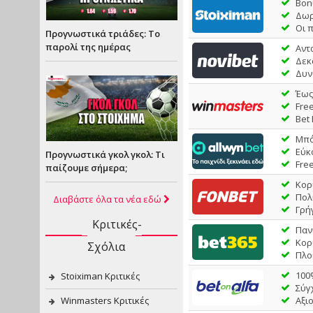
Bon
Δωρ
Οι 
Προγνωστικά τριάδες: Το
παρολί της ημέρας
Αντ
Δεκ
Δυν
Έως
Fre
Bet 
Μπό
Εύκ
Προγνωστικά γκολ γκολ: Τι
Fre
παίζουμε σήμερα;
Κορ
Πολ
Διαβάστε όλα τα νέα εδώ
Γρή
Κριτικές-
Παν
Κορ
Σχόλια
Πλο
100
Stoiximan Κριτικές
Σύγ
Winmasters Κριτικές
Aξι