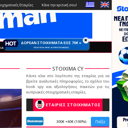
οιχηματικές Εταιρίες
Κάνε την κριτική σου!
ΔΩΡΕΑΝ ΣΤΟΙΧΗΜΑΤΑ ΕΩΣ 70€ »
τικές
*ΙΣΧΥΟΥΝ ΟΡΟΙ & ΠΡΟΫΠΟΘΕΣΕΙΣ
STOIXIMA CY
Κάντε κλικ στο λογότυπο της εταιρίας για να
βρείτε αναλυτικές πληροφορίες, το σχόλιο του
book spy και αξιολογήσεις παικτών για τις
κυπριακές στοιχηματικές εταιρίες.
ΕΤΑΙΡΙΕΣ ΣΤΟΙΧΗΜΑΤΟΣ
300€ +60€ (100%)
Παίξε