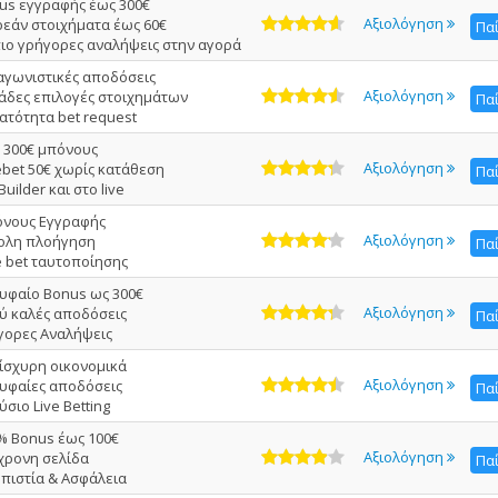
us εγγραφής έως 300€
Αξιολόγηση
εάν στοιχήματα έως 60€
Πα
πιο γρήγορες αναλήψεις στην αγορά
αγωνιστικές αποδόσεις
Αξιολόγηση
άδες επιλογές στοιχημάτων
Πα
ατότητα bet request
 300€ μπόνους
Αξιολόγηση
ebet 50€ χωρίς κατάθεση
Πα
Builder και στο live
νους Εγγραφής
Αξιολόγηση
ολη πλοήγηση
Πα
e bet ταυτοποίησης
υφαίο Bonus ως 300€
Αξιολόγηση
ύ καλές αποδόσεις
Πα
γορες Αναλήψεις
ίσχυρη οικονομικά
Αξιολόγηση
υφαίες αποδόσεις
Πα
ύσιο Live Betting
% Bonus έως 100€
Αξιολόγηση
χρονη σελίδα
Πα
οπιστία & Ασφάλεια