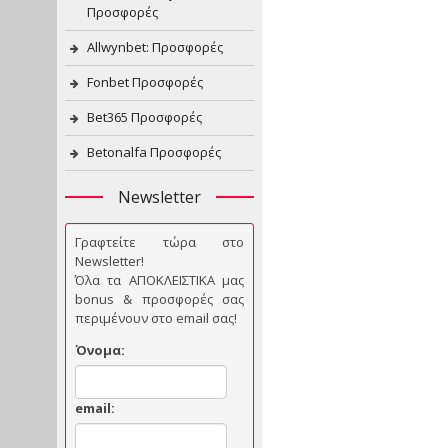
Προσφορές
Allwynbet: Προσφορές
Fonbet Προσφορές
Bet365 Προσφορές
Betonalfa Προσφορές
Newsletter
Γραφτείτε τώρα στο
Newsletter!
Όλα τα ΑΠΟΚΛΕΙΣΤΙΚΑ μας
bonus & προσφορές σας
περιμένουν στο email σας!
Όνομα:
email: