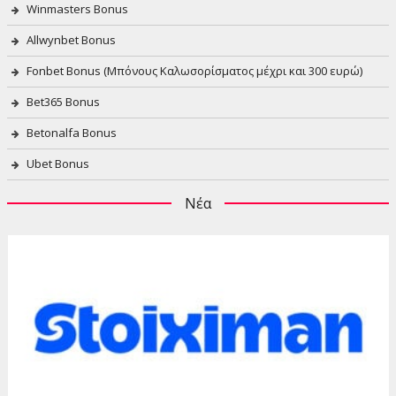
Winmasters Bonus
Allwynbet Bonus
Fonbet Bonus (Μπόνους Καλωσορίσματος μέχρι και 300 ευρώ)
Bet365 Bonus
Betonalfa Bonus
Ubet Bonus
Νέα