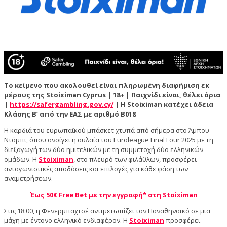
Το κείμενο που ακολουθεί είναι πληρωμένη διαφήμιση εκ
μέρους της Stoiximan Cyprus | 18+ | Παιχνίδι είναι, θέλει όρια
|
https://safergambling.gov.cy/
| Η Stoiximan κατέχει άδεια
Κλάσης Β’ από την ΕΑΣ με αριθμό B018
Η καρδιά του ευρωπαϊκού μπάσκετ χτυπά από σήμερα στο Άμπου
Ντάμπι, όπου ανοίγει η αυλαία του Euroleague Final Four 2025 με τη
διεξαγωγή των δύο ημιτελικών με τη συμμετοχή δύο ελληνικών
ομάδων. Η
Stoiximan
, στο πλευρό των φιλάθλων, προσφέρει
ανταγωνιστικές αποδόσεις και επιλογές για κάθε φάση των
αναμετρήσεων.
Έως 50€ Free Bet με την εγγραφή* στη Stoiximan
Στις 18:00, η Φενερμπαχτσέ αντιμετωπίζει τον Παναθηναϊκό σε μια
μάχη με έντονο ελληνικό ενδιαφέρον. Η
Stoiximan
προσφέρει