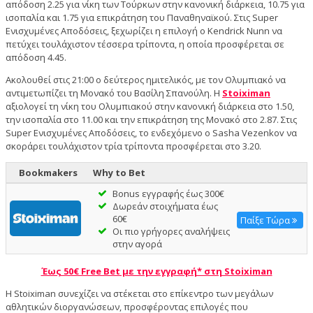
απόδοση 2.25 για νίκη των Τούρκων στην κανονική διάρκεια, 10.75 για
ισοπαλία και 1.75 για επικράτηση του Παναθηναϊκού. Στις Super
Ενισχυμένες Αποδόσεις, ξεχωρίζει η επιλογή ο Kendrick Nunn να
πετύχει τουλάχιστον τέσσερα τρίποντα, η οποία προσφέρεται σε
απόδοση 4.45.
Ακολουθεί στις 21:00 ο δεύτερος ημιτελικός, με τον Ολυμπιακό να
αντιμετωπίζει τη Μονακό του Βασίλη Σπανούλη. Η
Stoiximan
αξιολογεί τη νίκη του Ολυμπιακού στην κανονική διάρκεια στο 1.50,
την ισοπαλία στο 11.00 και την επικράτηση της Μονακό στο 2.87. Στις
Super Ενισχυμένες Αποδόσεις, το ενδεχόμενο ο Sasha Vezenkov να
σκοράρει τουλάχιστον τρία τρίποντα προσφέρεται στο 3.20.
Bookmakers
Why to Bet
Bonus εγγραφής έως 300€
Δωρεάν στοιχήματα έως
60€
Παίξε Τώρα
Οι πιο γρήγορες αναλήψεις
στην αγορά
Έως 50€ Free Bet με την εγγραφή* στη Stoiximan
Η Stoiximan συνεχίζει να στέκεται στο επίκεντρο των μεγάλων
αθλητικών διοργανώσεων, προσφέροντας επιλογές που