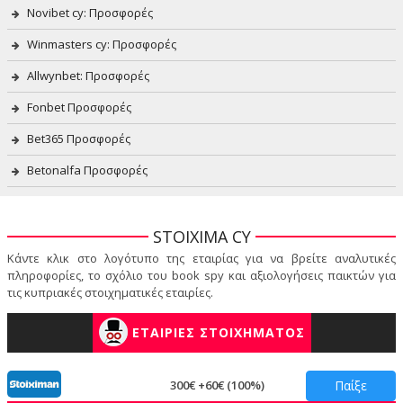
Novibet cy: Προσφορές
Winmasters cy: Προσφορές
Allwynbet: Προσφορές
Fonbet Προσφορές
Bet365 Προσφορές
Betonalfa Προσφορές
STOIXIMA CY
Κάντε κλικ στο λογότυπο της εταιρίας για να βρείτε αναλυτικές
πληροφορίες, το σχόλιο του book spy και αξιολογήσεις παικτών για
τις κυπριακές στοιχηματικές εταιρίες.
ΕΤΑΙΡΙΕΣ ΣΤΟΙΧΗΜΑΤΟΣ
300€ +60€ (100%)
Παίξε