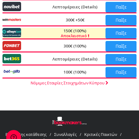
Λεπτομέρειες (Details)
Παίξε
300€ +50€
Παίξε
150€ (100%)
Παίξε
Αποκλειστικό
300€ (100%)
Παίξε
Λεπτομέρειες (Details)
Παίξε
100€ (100%)
Παίξε
Νόμιμες Εταιρίες Στοιχημάτων Κύπρου
Bonus 1ης κατάθεσης
/
Συναλλαγές
/
Κριτικές Παικτών
/