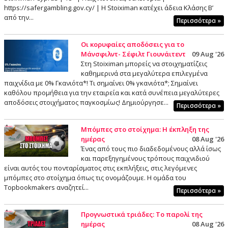
https://safergambling.gov.cy/ | Η Stoiximan κατέχει άδεια Κλάσης Β’
από την...
Περισσότερα »
Οι κορυφαίες αποδόσεις για το
Μάνσφιλντ- Σέφιλτ Γιουνάιτεντ
09 Aug '26
Στη Stoiximan μπορείς να στοιχηματίζεις
καθημερινά στα μεγαλύτερα επιλεγμένα
παιχνίδια με 0% Γκανιότα*! Τι σημαίνει 0% γκανιότα*; Σημαίνει
καθόλου προμήθεια για την εταιρεία και κατά συνέπεια μεγαλύτερες
αποδόσεις στοιχήματος παγκοσμίως! Δημιούργησε...
Περισσότερα »
Μπόμπες στο στοίχημα: Η έκπληξη της
ημέρας
08 Aug '26
Ένας από τους πιο διαδεδομένους αλλά ίσως
και παρεξηγημένους τρόπους παιχνιδιού
είναι αυτός του πονταρίσματος στις εκπλήξεις, στις λεγόμενες
μπόμπες στο στοίχημα όπως τις ονομάζουμε. Η ομάδα του
Topbookmakers αναζητεί...
Περισσότερα »
Προγνωστικά τριάδες: Το παρολί της
ημέρας
08 Aug '26