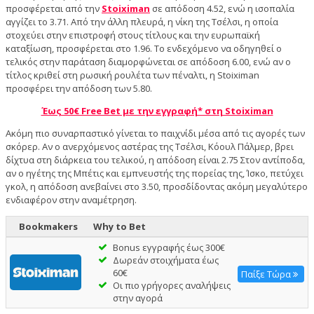
προσφέρεται από την
Stoiximan
σε απόδοση 4.52, ενώ η ισοπαλία
αγγίζει το 3.71. Από την άλλη πλευρά, η νίκη της Τσέλσι, η οποία
στοχεύει στην επιστροφή στους τίτλους και την ευρωπαϊκή
καταξίωση, προσφέρεται στο 1.96. Το ενδεχόμενο να οδηγηθεί ο
τελικός στην παράταση διαμορφώνεται σε απόδοση 6.00, ενώ αν ο
τίτλος κριθεί στη ρωσική ρουλέτα των πέναλτι, η Stoiximan
προσφέρει την απόδοση των 5.80.
Έως 50€ Free Bet με την εγγραφή* στη Stoiximan
Ακόμη πιο συναρπαστικό γίνεται το παιχνίδι μέσα από τις αγορές των
σκόρερ. Αν ο ανερχόμενος αστέρας της Τσέλσι, Κόουλ Πάλμερ, βρει
δίχτυα στη διάρκεια του τελικού, η απόδοση είναι 2.75 Στον αντίποδα,
αν ο ηγέτης της Μπέτις και εμπνευστής της πορείας της, Ίσκο, πετύχει
γκολ, η απόδοση ανεβαίνει στο 3.50, προσδίδοντας ακόμη μεγαλύτερο
ενδιαφέρον στην αναμέτρηση.
Bookmakers
Why to Bet
Bonus εγγραφής έως 300€
Δωρεάν στοιχήματα έως
60€
Παίξε Τώρα
Οι πιο γρήγορες αναλήψεις
στην αγορά