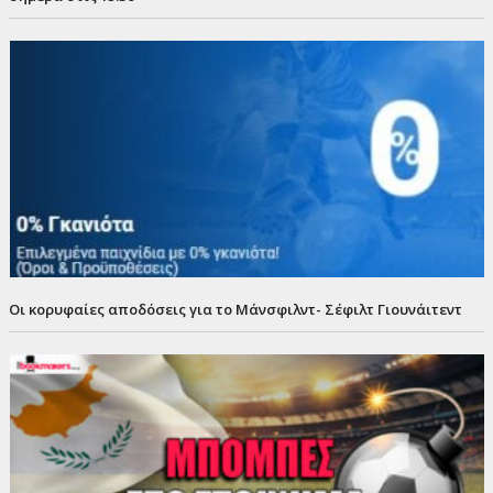
Οι κορυφαίες αποδόσεις για το Μάνσφιλντ- Σέφιλτ Γιουνάιτεντ