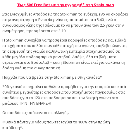
Έως 50€ Free Bet με την εγγραφή* στη Stoiximan
Στις Ενισχυμένες Αποδόσεις της Stoiximan το ενδεχόμενο να σκοράρει
στην αναμέτρηση ο Ένσο Φερνάντες αποτιμάται στα 5.40, ενώ ο
συνδυασμός νίκης της Τσέλσι με το να μπουν άνω των 2,5 γκολ στην
αναμέτρηση, προσφέρεται στα 3.10.
Η Stoiximan συνεχίζει να προσφέρει κορυφαίες αποδόσεις και ειδικά
στοιχήματα που καλύπτουν κάθε πτυχή του αγώνα, επιβεβαιώνοντας
τη δέσμευσή της για μία καθηλωτική εμπειρία στοιχηματισμού σε
κάθε μεγάλο ποδοσφαιρικό ραντεβού. Απόψε, όλα τα βλέμματα
στρέφονται στο Βρότσλαβ – και η Stoiximan είναι εκεί για να κάνει τη
δράση ακόμη πιο συναρπαστική.
Παιχνίδι που θα βρείτε στην Stoiximan με 0% γκανιότα*!
*0% γκανιότα σημαίνει καθόλου προμήθεια για την εταιρεία και κατά
συνέπεια μεγαλύτερες αποδόσεις του στοιχήματος παγκοσμίως στις
αποδόσεις για το 12Χ στο ποδόσφαιρο και τον Νικητή Αγώνα στο
μπάσκετ ΠΡΙΝ ΤΗΝ ΕΝΑΡΞΗ!
Οι αποδόσεις υπόκεινται σε αλλαγές.
Φυσικά πάντα για νέους παίκτες ισχύει το 100% στην πρώτη
κατάθεση*.