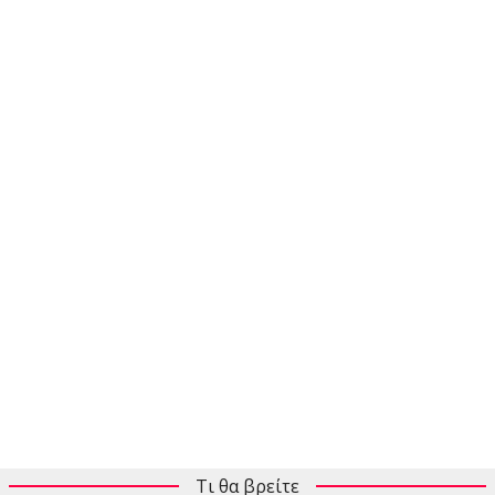
Τι θα βρείτε