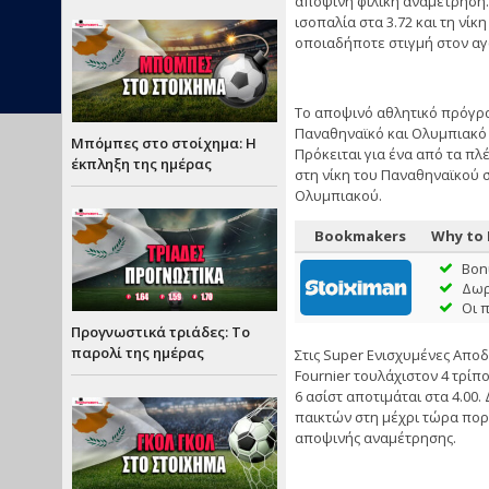
αποψινή φιλική αναμέτρηση.
ισοπαλία στα 3.72 και τη νίκ
οποιαδήποτε στιγμή στον αγ
Το αποψινό αθλητικό πρόγραμ
Παναθηναϊκό και Ολυμπιακό ν
Μπόμπες στο στοίχημα: Η
Πρόκειται για ένα από τα π
έκπληξη της ημέρας
στη νίκη του Παναθηναϊκού σ
Ολυμπιακού.
Bookmakers
Why to 
Bon
Δωρ
Οι 
Προγνωστικά τριάδες: Το
παρολί της ημέρας
Στις Super Ενισχυμένες Αποδ
Fournier τουλάχιστον 4 τρίπ
6 ασίστ αποτιμάται στα 4.00
παικτών στη μέχρι τώρα πορ
αποψινής αναμέτρησης.