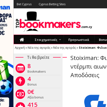
Bet Cyprus
Cyprus Betting Sites
Στοιχηματικές
Προγνωστικά
Bonu
Αρχική
»
Νέα της αγοράς
»
Νέα της αγοράς
»
Stoiximan: Φιλικ
Stoiximan: Φι
Τι θα βρείτε
8
ντέρμπι αιων
Bookmakers
Αποδόσεις
4
Bonus
0
€
Αξία bonus
415