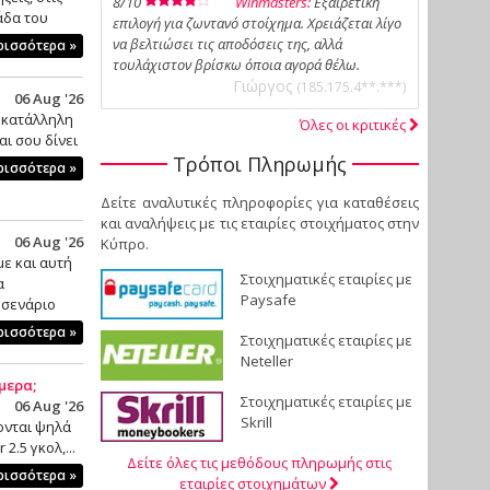
8/10
Winmasters:
Εξαιρετική
άδα του
επιλογή για ζωντανό στοίχημα. Χρειάζεται λίγο
να βελτιώσει τις αποδόσεις της, αλλά
ρισσότερα »
τουλάχιστον βρίσκω όποια αγορά θέλω.
Γιώργος
(185.175.4**.***)
06 Aug '26
ν κατάλληλη
Όλες οι κριτικές
αι σου δίνει
Τρόποι Πληρωμής
ρισσότερα »
Δείτε αναλυτικές πληροφορίες για καταθέσεις
και αναλήψεις με τις εταιρίες στοιχήματος στην
06 Aug '26
Κύπρο.
ε και αυτή
Στοιχηματικές εταιρίες με
α
Paysafe
 σενάριο
ρισσότερα »
Στοιχηματικές εταιρίες με
Neteller
μερα;
Στοιχηματικές εταιρίες με
06 Aug '26
Skrill
ονται ψηλά
2.5 γκολ,...
Δείτε όλες τις μεθόδους πληρωμής στις
ρισσότερα »
εταιρίες στοιχημάτων