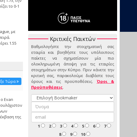
η 1.75, την
ίζει το 0-1
ague, με
σειρά.
Κριτικές Παικτών
ρει 1.55
Βαθμολογήστε την στοιχηματική σας
υ
εταιρία και βοηθήστε τους υπόλοιπους
παίκτες να σχηματίσουν μία πιο
ολοκληρωμένη άποψη για τις εταιρίες
στοιχημάτων στην Κύπρο. Πριν κάνετε την
κριτική σας, παρακολούμε διαβάστε τους
όρους και τις προϋποθέσεις.
Όροι &
ίξε Τώρα
Προϋποθέσεις
.
 ο Evan
 τουλάχιστον
ένων
 έκβαση της
1
2
3
4
5
6
7
8
9
10