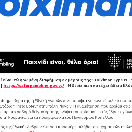
 είναι πληρωμένη διαφήμιση εκ μέρους της Stoiximan Cyprus | 
 |
https://safergambling.gov.cy/
| Η Stoiximan κατέχει άδεια Κλά
ίσημο βήμα της, η Εθνική Ανδρών δίνει απόψε ένα δυνατό φιλικό τεστ α
Στάδιο “Hristo Botev” στην πόλη Plovdiv. Η αναμέτρηση, που αρχίζει στις 
να πρώτο σοβαρό δείγμα γραφής ενόψει του κρίσιμου εκτός έδρας αγώνα
ο τη Ρουμανία, για τα προκριματικά του Παγκοσμίου Κυπέλλου.
ς της Εθνικής Ανδρών Κύπρου προσφέρει πλήθος στοιχηματικών επιλο