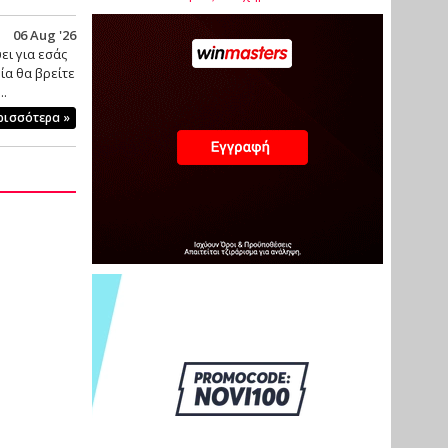
06 Aug '26
ει για εσάς
ία θα βρείτε
..
ρισσότερα »