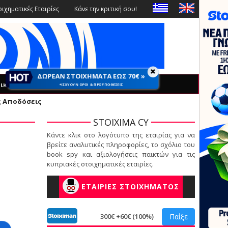
οιχηματικές Εταιρίες
Κάνε την κριτική σου!
ΔΩΡΕΑΝ ΣΤΟΙΧΗΜΑΤΑ ΕΩΣ 70€ »
τικές
*ΙΣΧΥΟΥΝ ΟΡΟΙ & ΠΡΟΫΠΟΘΕΣΕΙΣ
ές Αποδόσεις
STOIXIMA CY
Κάντε κλικ στο λογότυπο της εταιρίας για να
βρείτε αναλυτικές πληροφορίες, το σχόλιο του
book spy και αξιολογήσεις παικτών για τις
κυπριακές στοιχηματικές εταιρίες.
ΕΤΑΙΡΙΕΣ ΣΤΟΙΧΗΜΑΤΟΣ
300€ +60€ (100%)
Παίξε