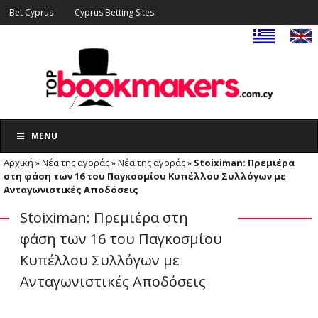
Bet Cyprus
Cyprus Betting Sites
MENU
Αρχική
»
Νέα της αγοράς
»
Νέα της αγοράς
»
Stoiximan: Πρεμιέρα
στη φάση των 16 του Παγκοσμίου Κυπέλλου Συλλόγων με
Ανταγωνιστικές Αποδόσεις
Stoiximan: Πρεμιέρα στη
φάση των 16 του Παγκοσμίου
Κυπέλλου Συλλόγων με
Ανταγωνιστικές Αποδόσεις