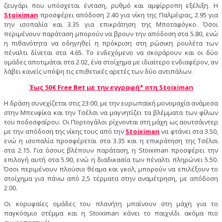
ζευγάρι που υπόσχεται ένταση, ρυθμό και αμφίρροπη εξέλιξη. Η
Stoiximan
προσφέρει απόδοση 2.40 για νίκη της Παλμέιρας, 2.95 για
την ισοπαλία και 3.35 για επικράτηση της Μποταφόγκο. Όσοι
περιμένουν παράταση μπορούν να βρουν την απόδοση στα 5.80, ενώ
η πιθανότητα να οδηγηθεί η πρόκριση στη ρώσικη ρουλέτα των
πέναλτι δίνεται στα 4.65. Το ενδεχόμενο να σκοράρουν και οι δύο
ομάδες αποτιμάται στα 2.02, ένα στοίχημα με ιδιαίτερο ενδιαφέρον, αν
λάβει κανείς υπόψη τις επιθετικές αρετές των δύο αντιπάλων.
Έως 50€ Free Bet με την εγγραφή* στη Stoiximan
Η δράση συνεχίζεται στις 23:00, με την ευρωπαϊκή μονομαχία ανάμεσα
στην Μπενφίκα και την Τσέλσι να μαγνητίζει τα βλέμματα των φίλων
του ποδοσφαίρου. Οι Πορτογάλοι ρίχνονται στη μάχη ως αουτσάιντερ
με την απόδοση της νίκης τους από την
Stoiximan
να φτάνει στα 3.50,
ενώ η ισοπαλία προσφέρεται στα 3.35 και η επικράτηση της Τσέλσι
στα 2.15. Για όσους βλέπουν παράταση, η Stoiximan προσφέρει την
επιλογή αυτή στα 5.90, ενώ η διαδικασία των πέναλτι πληρώνει 5.50.
Όσοι περιμένουν πλούσιο θέαμα και γκολ, μπορούν να επιλέξουν το
στοίχημα για πάνω από 2,5 τέρματα στην αναμέτρηση, με απόδοση
2.00.
Οι κορυφαίες ομάδες του πλανήτη μπαίνουν στη μάχη για το
παγκόσμιο στέμμα και η Stoiximan κάνει το παιχνίδι ακόμα πιο