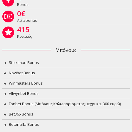
Bonus
0
€
Αξία bonus
415
Κριτικές
Μπόνους
Stoiximan Bonus
Novibet Bonus
Winmasters Bonus
Allwynbet Bonus
Fonbet Bonus (Μπόνους Καλωσορίσματος μέχρι και 300 ευρώ)
Bet365 Bonus
Betonalfa Bonus