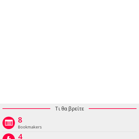
Τι θα βρείτε
8
Bookmakers
4