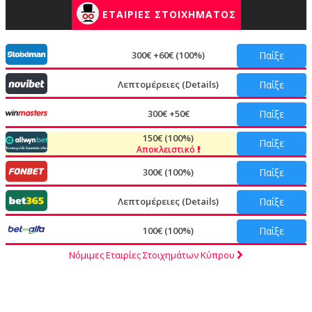
ΕΤΑΙΡΙΕΣ ΣΤΟΙΧΗΜΑΤΟΣ
300€ +60€ (100%)
Παίξε
Λεπτομέρειες (Details)
Παίξε
300€ +50€
Παίξε
150€ (100%)
Παίξε
Αποκλειστικό
300€ (100%)
Παίξε
Λεπτομέρειες (Details)
Παίξε
100€ (100%)
Παίξε
Νόμιμες Εταιρίες Στοιχημάτων Κύπρου