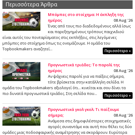
Περισσότερα Άρθρα
Μπόμπες στο στοίχημα: Η έκπληξη της
ημέρας
08 Aug '26
Ένας από τους πιο διαδεδομένους αλλά ίσως
και παρεξηγημένους τρόπους παιχνιδιού
είναι αυτός του πονταρίσματος στις εκπλήξεις, στις λεγόμενες
μπόμπες στο στοίχημα όπως τις ονομάζουμε. Η ομάδα του
Topbookmakers αναζητεί...
Περισσότερα »
Προγνωστικά τριάδες: Το παρολί της
ημέρας
08 Aug '26
Αν ψάχνεις παρολί για να παίξεις σήμερα,
τότε βρίσκεται στην κατάλληλη σελίδα. Η
ομάδα του Topbookmakers αξιολογεί ότι... κινείται και σου δίνει τα
πιο δυνατά προγνωστικά τριάδες. Στη σελίδα που...
Περισσότερα »
Προγνωστικά γκολ γκολ: Τι παίζουμε
σήμερα;
08 Aug '26
Ανάμεσα στις δημοφιλέστερες στοιχηματικές
αγορές συναντάμε και αυτή που θέλει τις δύο
ομάδες μιας ποδοσφαιρικής αναμέτρησης να σκοράρουν. Ευρύτερα