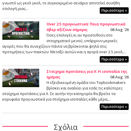
γνωστό ως γκολ γκολ, το συγκεκριμένο σενάριο αποτελεί συνήθη
επιλογή μιας...
Περισσότερα »
Over 2.5 προγνωστικά: Ποια προγνωστικά
όβερ αξίζουν σήμερα;
08 Aug '26
Όσες επιλογές κι αν προστεθούν στο
στοιχηματικό μενού, υπάρχουν μερικές
αγορές που θα συνεχίζουν πάντα να βρίσκονται ψηλά στις
προτιμήσεις των παικτών. Μεταξύ αυτών και η αγορά over 2.5 γκολ,...
Περισσότερα »
Στοίχημα προτάσεις για Χ: Η ισοπαλία της
ημέρας
08 Aug '26
Η εξειδικευμένη ομάδα του Topbookmakers
βρίσκει και αναλύει για εσάς τις καλύτερες
στοίχημα προτάσεις για X. Σε αυτήν την κατηγορία θα βρείτε τα
κορυφαία προγνωστικά για στοίχημα ισοπαλίες κάθε μέρα,...
Περισσότερα »
Σχόλια