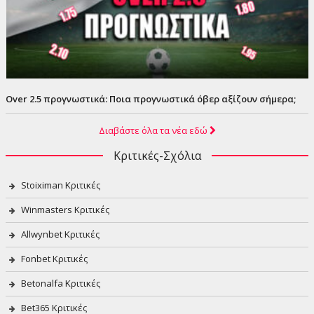
Over 2.5 προγνωστικά: Ποια προγνωστικά όβερ αξίζουν σήμερα;
Διαβάστε όλα τα νέα εδώ
Κριτικές-Σχόλια
Stoiximan Κριτικές
Winmasters Κριτικές
Allwynbet Κριτικές
Fonbet Κριτικές
Betonalfa Κριτικές
Bet365 Κριτικές