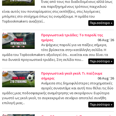
Ένας από τους πιο διαδεδομένους αλλά ίσως
και παρεξηγημένους τρόπους παιχνιδιού
είναι αυτός του πονταρίσματος στις εκπλήξεις, στις λεγόμενες
μπόμπες στο στοίχημα όπως τις ονομάζουμε. Η ομάδα του
Topbookmakers αναζητεί...
Περισσότερα »
Προγνωστικά τριάδες: Το παρολί της
ημέρας
06 Aug '26
Αν ψάχνεις παρολί για να παίξεις σήμερα,
τότε βρίσκεται στην κατάλληλη σελίδα. Η
ομάδα του Topbookmakers αξιολογεί ότι... κινείται και σου δίνει τα
πιο δυνατά προγνωστικά τριάδες. Στη σελίδα που...
Περισσότερα »
Προγνωστικά γκολ γκολ: Τι παίζουμε
σήμερα;
06 Aug '26
Ανάμεσα στις δημοφιλέστερες στοιχηματικές
αγορές συναντάμε και αυτή που θέλει τις δύο
ομάδες μιας ποδοσφαιρικής αναμέτρησης να σκοράρουν. Ευρύτερα
γνωστό ως γκολ γκολ, το συγκεκριμένο σενάριο αποτελεί συνήθη
επιλογή μιας...
Περισσότερα »