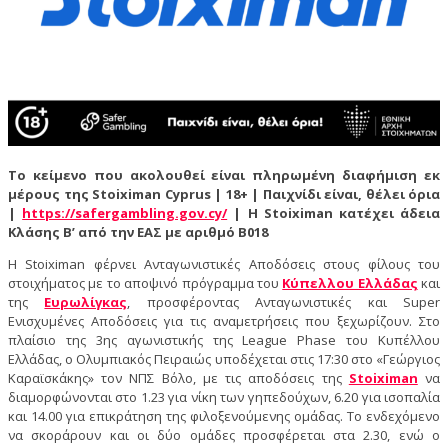
Το κείμενο που ακολουθεί είναι πληρωμένη διαφήμιση εκ
μέρους της Stoiximan Cyprus | 18+ | Παιχνίδι είναι, θέλει όρια
|
https://safergambling.gov.cy/
| Η Stoiximan κατέχει άδεια
Κλάσης Β’ από την ΕΑΣ με αριθμό B018
Η Stoiximan φέρνει Ανταγωνιστικές Αποδόσεις στους φίλους του
στοιχήματος με το αποψινό πρόγραμμα του
Κύπελλου Ελλάδας
και
της
Ευρωλίγκας
, προσφέροντας Ανταγωνιστικές και Super
Ενισχυμένες Αποδόσεις για τις αναμετρήσεις που ξεχωρίζουν. Στο
πλαίσιο της 3ης αγωνιστικής της League Phase του Κυπέλλου
Ελλάδας, ο Ολυμπιακός Πειραιώς υποδέχεται στις 17:30 στο «Γεώργιος
Καραϊσκάκης» τον ΝΠΣ Βόλο, με τις αποδόσεις της
Stoiximan
να
διαμορφώνονται στο 1.23 για νίκη των γηπεδούχων, 6.20 για ισοπαλία
και 14.00 για επικράτηση της φιλοξενούμενης ομάδας. Το ενδεχόμενο
να σκοράρουν και οι δύο ομάδες προσφέρεται στα 2.30, ενώ ο