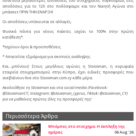
συνέπεια μεγαλύτερες αποδόσεις του στοιχήματος παγκοσμίως στις
αποδόσεις για το 12Χ στο ποδόσφαιρο και τον Νικητή Αγώνα στο
μπάσκετ ΠΡΙΝ ΤΗΝ ΕΝΑΡΞΗ!
Οι αποδόσεις υπόκεινται σε αλλαγές.
Φυσικά πάντα για νέους παίκτες ισχύει το 100% στην πρώτη
κατάθεση*.
*Ισχύουν όροι & προϋποθέσεις
* Απαιτείται τζιράρισμα για σκοπούς ανάληψης
Και…μπόνους! Στους μεγάλους αγώνες η Stoiximan, η κορυφαία
εταιρεία στοιχηματισμού στην Κύπρο, έχει ειδικές προσφορές που
ανεβαίνουν live στο Stoiximan.com.cy κάθε μέρα.
Ακολούθησε τη Stoiximan και στα social media (Facebook:
@StoiximanCY, Instagram: @stoiximan_cyprus, Tiktok: @stoiximan_CY)
για να μαθαίνεις πρώτος όλες τις προσφορές της!
Περισσότερα Άρθρα
Μπόμπες στο στοίχημα: Η έκπληξη της
ημέρας
06 Aug '26