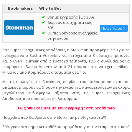
Bookmakers
Why to Bet
Bonus εγγραφής έως 300€
Δωρεάν στοιχήματα έως
60€
Παίξε Τώρα
Οι πιο γρήγορες αναλήψεις
στην αγορά
Στις Super Ενισχυμένες Αποδόσεις, η Stoiximan προσφέρει 5.50 για το
ενδεχόμενο ο Sasha Vezenkov να πετύχει από 3 εύστοχα τρίποντα
και ο Evan Fournier από 2 εύστοχα τρίποντα, ενώ ο συνδυασμός να
σκοράρει ο Sasha Vezenkov από 21 πόντους και να έχει ο Nikola
Milutinov από 9 ριμπάουντ αποτιμάται στα 4.65.
Με τις επιλογές της Stoiximan, οι φίλοι του ποδοσφαίρου και του
μπάσκετ μπορούν να ζήσουν την ένταση των αναμετρήσεων με ακόμα
μεγαλύτερο ενδιαφέρον, αξιοποιώντας τις Super Ενισχυμένες
Αποδόσεις που προσφέρει η πλατφόρμα.
Έως 50€ Free Bet με την εγγραφή* στη Stoiximan
Παιχνίδια που θα βρείτε στην Stoiximan με 0% γκανιότα*!
*0% γκανιότα σημαίνει καθόλου προμήθεια για την εταιρεία και κατά