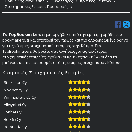
Bonus 1ης κατάθεσης
/
Συναλλαγές
/
Κριτικές Παικτών
/
Στοιχηματικές Εταιρίες Προσφορές
/
Το TopBookmakers
δημιουργήθηκε από την έμπειρη ομάδα του
bookmakers.gr και αποτελεί τον πρώτο και πιο ολοκληρωμένο οδηγό
για τις νόμιμες στοιχηματικές εταιρίες στην Κύπρο. Στο
TopBookmakers θα βρείτε αξιολογήσεις για τις καλύτερες
στοιχηματικές εταιρείες, σχόλια και κριτικές παικτών και όλα τα
μπόνους και τις προσφορές από τις εταιρίες στοιχημάτων Κύπρου.
Κυπριακές Στοιχηματικές Εταιρίες
Stoiximan Cy
Novibet cy Cy
Winmasters Cy Cy
Allwynbet Cy
Fonbet Cy
Bet365 Cy
Betonalfa Cy