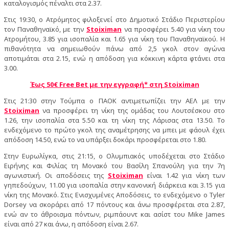
καταλογισμός πέναλτι στα 2.37.
Στις 19:30, ο Ατρόμητος φιλοξενεί στο Δημοτικό Στάδιο Περιστερίου
τον Παναθηναϊκό, με την
Stoiximan
να προσφέρει 5.40 για νίκη του
Ατρομήτου, 3.85 για ισοπαλία και 1.65 για νίκη του Παναθηναϊκού. Η
πιθανότητα να σημειωθούν πάνω από 2,5 γκολ στον αγώνα
αποτιμάται στα 2.15, ενώ η απόδοση για κόκκινη κάρτα φτάνει στα
3.00.
Έως 50€ Free Bet με την εγγραφή* στη Stoiximan
Στις 21:30 στην Τούμπα ο ΠΑΟΚ αντιμετωπίζει την ΑΕΛ με την
Stoiximan
να προσφέρει τη νίκη της ομάδας του Λουτσέσκου στο
1.26, την ισοπαλία στα 5.50 και τη νίκη της Λάρισας στα 13.50. Το
ενδεχόμενο το πρώτο γκολ της αναμέτρησης να μπει με φάουλ έχει
απόδοση 14.50, ενώ το να υπάρξει δοκάρι προσφέρεται στο 1.80.
Στην Ευρωλίγκα, στις 21:15, ο Ολυμπιακός υποδέχεται στο Στάδιο
Ειρήνης και Φιλίας τη Μονακό του Βασίλη Σπανούλη για την 7η
αγωνιστική. Οι αποδόσεις της
Stoiximan
είναι 1.42 για νίκη των
γηπεδούχων, 11.00 για ισοπαλία στην κανονική διάρκεια και 3.15 για
νίκη της Μονακό. Στις Ενισχυμένες Αποδόσεις, το ενδεχόμενο ο Tyler
Dorsey να σκοράρει από 17 πόντους και άνω προσφέρεται στα 2.87,
ενώ αν το άθροισμα πόντων, ριμπάουντ και ασίστ του Mike James
είναι από 27 και άνω, η απόδοση είναι 2.67.