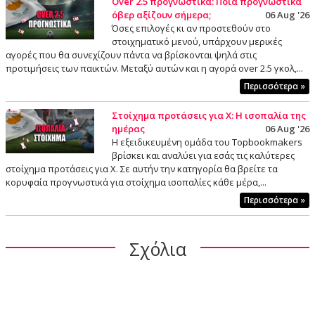
Over 2.5 προγνωστικά: Ποια προγνωστικά
όβερ αξίζουν σήμερα;
06 Aug '26
Όσες επιλογές κι αν προστεθούν στο
στοιχηματικό μενού, υπάρχουν μερικές
αγορές που θα συνεχίζουν πάντα να βρίσκονται ψηλά στις
προτιμήσεις των παικτών. Μεταξύ αυτών και η αγορά over 2.5 γκολ,...
Περισσότερα »
Στοίχημα προτάσεις για Χ: Η ισοπαλία της
ημέρας
06 Aug '26
Η εξειδικευμένη ομάδα του Topbookmakers
βρίσκει και αναλύει για εσάς τις καλύτερες
στοίχημα προτάσεις για X. Σε αυτήν την κατηγορία θα βρείτε τα
κορυφαία προγνωστικά για στοίχημα ισοπαλίες κάθε μέρα,...
Περισσότερα »
Σχόλια