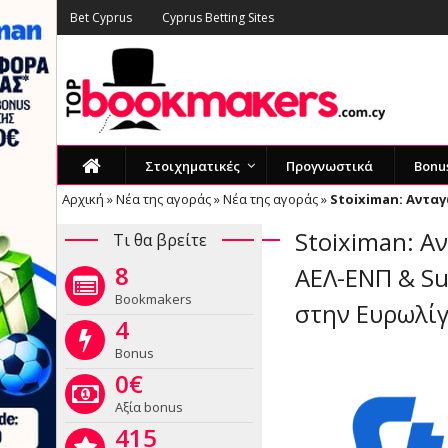
Bet Cyprus
Cyprus Betting Sites
Στοιχηματικές
Προγνωστικά
Bonu
Αρχική
»
Νέα της αγοράς
»
Νέα της αγοράς
»
Stoiximan: Αντα
Stoiximan: Α
Τι θα βρείτε
8
ΑΕΛ-ΕΝΠ & Su
Bookmakers
στην Ευρωλί
4
Bonus
0
€
Αξία bonus
415