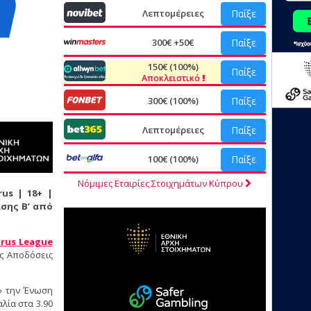
Λεπτομέρειες
Παίξε
(Details)
300€ +50€
Παίξε
150€ (100%)
Παίξε
Αποκλειστικό
300€ (100%)
Παίξε
Λεπτομέρειες
Παίξε
(Details)
100€ (100%)
Παίξε
Νόμιμες Εταιρίες Στοιχημάτων Κύπρου
us | 18+ |
άσης Β’ από
rus League
ες Αποδόσεις
α» την Ένωση
αλία στα 3.90