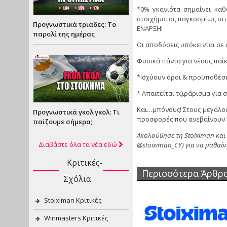
*0% γκανιότα σημαίνει καθ
στοιχήματος παγκοσμίως στι
Προγνωστικά τριάδες: Το
ΕΝΑΡΞΗ!
παρολί της ημέρας
Οι αποδόσεις υπόκεινται σε 
Φυσικά πάντα για νέους παίκ
*Ισχύουν όροι & προϋποθέσ
* Απαιτείται τζιράρισμα για
Και…μπόνους! Στους μεγάλους
Προγνωστικά γκολ γκολ: Τι
προσφορές που ανεβαίνουν li
παίζουμε σήμερα;
Ακολούθησε τη Stoiximan και 
Διαβάστε όλα τα νέα εδώ
@stoiximan_CY) για να μαθαίν
Κριτικές-
Περισσότερα Άρθρ
Σχόλια
Stoiximan Κριτικές
Winmasters Κριτικές