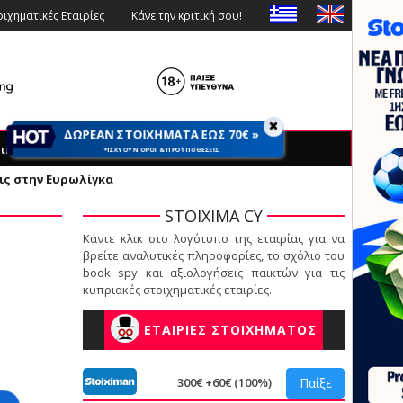
οιχηματικές Εταιρίες
Κάνε την κριτική σου!
ΔΩΡΕΑΝ ΣΤΟΙΧΗΜΑΤΑ ΕΩΣ 70€ »
τικές
*ΙΣΧΥΟΥΝ ΟΡΟΙ & ΠΡΟΫΠΟΘΕΣΕΙΣ
ις στην Ευρωλίγκα
STOIXIMA CY
Κάντε κλικ στο λογότυπο της εταιρίας για να
βρείτε αναλυτικές πληροφορίες, το σχόλιο του
book spy και αξιολογήσεις παικτών για τις
κυπριακές στοιχηματικές εταιρίες.
ΕΤΑΙΡΙΕΣ ΣΤΟΙΧΗΜΑΤΟΣ
300€ +60€ (100%)
Παίξε