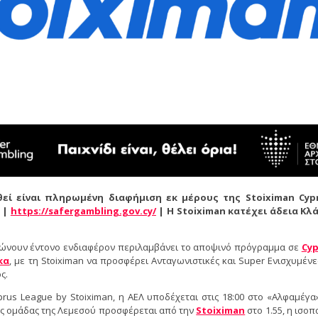
εί είναι πληρωμένη διαφήμιση εκ μέρους της Stoiximan Cypr
α |
https://safergambling.gov.cy/
| Η Stoiximan κατέχει άδεια Κλ
ώνουν έντονο ενδιαφέρον περιλαμβάνει το αποψινό πρόγραμμα σε
Cyp
κα
, με τη Stoiximan να προσφέρει Aνταγωνιστικές και Super Eνισχυμέν
ς.
prus League by Stoiximan, η ΑΕΛ υποδέχεται στις 18:00 στο «Αλφαμέγ
ης ομάδας της Λεμεσού προσφέρεται από την
Stoiximan
στο 1.55, η ισοπ