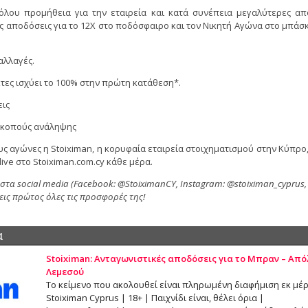
όλου προμήθεια για την εταιρεία και κατά συνέπεια μεγαλύτερες απ
ς αποδόσεις για το 12Χ στο ποδόσφαιρο και τον Νικητή Αγώνα στο μπάσ
αλλαγές.
τες ισχύει το 100% στην πρώτη κατάθεση*.
εις
 σκοπούς ανάληψης
 αγώνες η Stoiximan, η κορυφαία εταιρεία στοιχηματισμού στην Κύπρο, 
ve στο Stoiximan.com.cy κάθε μέρα.
στα social media (Facebook: @StoiximanCY, Instagram: @stoiximan_cyprus, 
εις πρώτος όλες τις προσφορές της!
α
Stoiximan: Ανταγωνιστικές αποδόσεις για το Μπραν – Απ
Λεμεσού
Το κείμενο που ακολουθεί είναι πληρωμένη διαφήμιση εκ μέρ
Stoiximan Cyprus | 18+ | Παιχνίδι είναι, θέλει όρια |