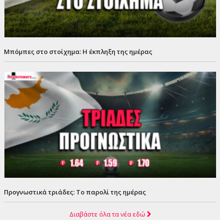
Μπόμπες στο στοίχημα: Η έκπληξη της ημέρας
Προγνωστικά τριάδες: Το παρολί της ημέρας
Διαβάστε όλα τα νέα εδώ