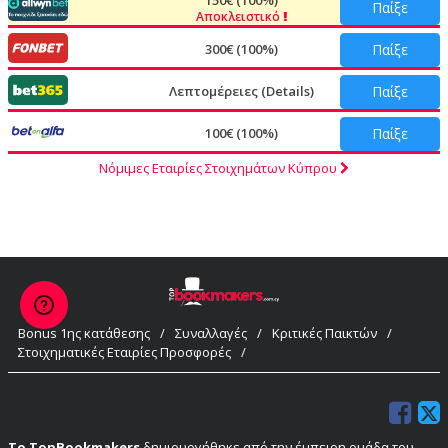
Παίξε
Αποκλειστικό
300€ (100%)
Παίξε
Λεπτομέρειες (Details)
Παίξε
100€ (100%)
Παίξε
Νόμιμες Εταιρίες Στοιχημάτων Κύπρου
Bonus 1ης κατάθεσης
/
Συναλλαγές
/
Κριτικές Παικτών
/
Στοιχηματικές Εταιρίες Προσφορές
/
Το TopBookmakers
δημιουργήθηκε από την έμπειρη ομάδα του