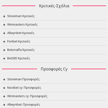
Κριτικές-Σχόλια
Stoiximan Κριτικές
Winmasters Κριτικές
Allwynbet Κριτικές
Fonbet Κριτικές
Betonalfa Κριτικές
Bet365 Κριτικές
Προσφορές Cy
Stoiximan Προσφορές
Novibet cy: Προσφορές
Winmasters cy: Προσφορές
Allwynbet: Προσφορές