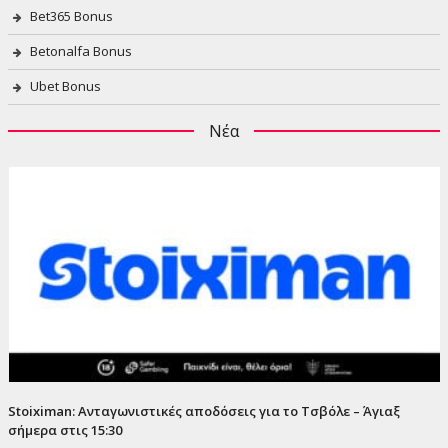
Bet365 Bonus
Betonalfa Bonus
Ubet Bonus
Νέα
Stoiximan: Ανταγωνιστικές αποδόσεις για το Τσβόλε – Άγιαξ
σήμερα στις 15:30