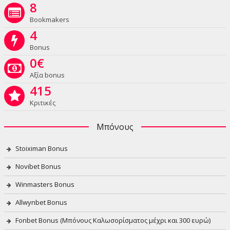
8
Bookmakers
4
Bonus
0
€
Αξία bonus
415
Κριτικές
Μπόνους
Stoiximan Bonus
Novibet Bonus
Winmasters Bonus
Allwynbet Bonus
Fonbet Bonus (Μπόνους Καλωσορίσματος μέχρι και 300 ευρώ)