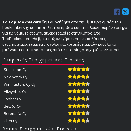
Το TopBookmakers
δημιουργήθηκε από την έμπειρη ομάδα του
bookmakers.gr και αποτελεί τον πρώτο και πιο ολοκληρωμένο οδηγό
για τις νόμιμες στοιχηματικές εταιρίες στην Κύπρο. Στο
TopBookmakers θα βρείτε αξιολογήσεις για τις καλύτερες
στοιχηματικές εταιρείες, σχόλια και κριτικές παικτών και όλα τα
μπόνους και τις προσφορές από τις εταιρίες στοιχημάτων Κύπρου.
Κυπριακές Στοιχηματικές Εταιρίες
Stoiximan Cy
Novibet cy Cy
Winmasters Cy Cy
Allwynbet Cy
Fonbet Cy
Bet365 Cy
Betonalfa Cy
Ubet Cy
Bonus Στοιχηματικών Εταιριών