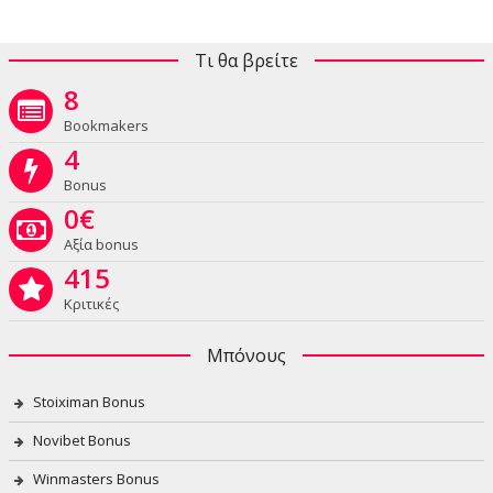
Τι θα βρείτε
8
Bookmakers
4
Bonus
0
€
Αξία bonus
415
Κριτικές
Μπόνους
Stoiximan Bonus
Novibet Bonus
Winmasters Bonus