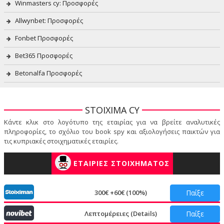
Winmasters cy: Προσφορές
Allwynbet: Προσφορές
Fonbet Προσφορές
Bet365 Προσφορές
Betonalfa Προσφορές
STOIXIMA CY
Κάντε κλικ στο λογότυπο της εταιρίας για να βρείτε αναλυτικές
πληροφορίες, το σχόλιο του book spy και αξιολογήσεις παικτών για
τις κυπριακές στοιχηματικές εταιρίες.
ΕΤΑΙΡΙΕΣ ΣΤΟΙΧΗΜΑΤΟΣ
300€ +60€ (100%)
Παίξε
Λεπτομέρειες (Details)
Παίξε