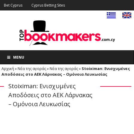
Bet Cyprus
Cyprus Betting Sites
MENU
Αρχική
»
Νέα της αγοράς
»
Νέα της αγοράς
»
Stoiximan: Ενισχυμένες
Αποδόσεις στο ΑΕΚ Λάρνακας – Ομόνοια Λευκωσίας
Stoiximan: Ενισχυμένες
Αποδόσεις στο ΑΕΚ Λάρνακας
– Ομόνοια Λευκωσίας