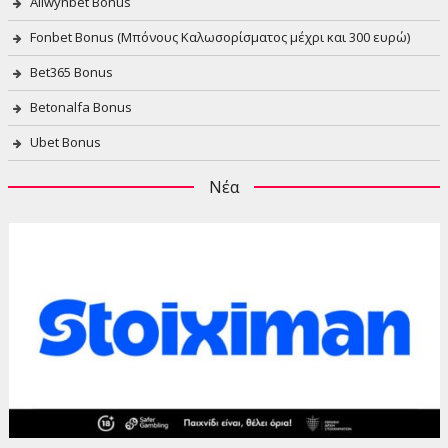
Allwynbet Bonus
Fonbet Bonus (Μπόνους Καλωσορίσματος μέχρι και 300 ευρώ)
Bet365 Bonus
Betonalfa Bonus
Ubet Bonus
Νέα