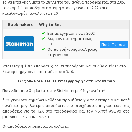
ο
Το να μπει γκολ μετά το 28
λεπτό του αγώνα προσφέρεται στα 2.05,
το σκορ 1-1 οποιαδήποτε στιγμή στον αγώνα στα 2.22 και ο
καταλογισμός πέναλτι στα 3.20.
Bookmakers
Why to Bet
Bonus εγγραφής έως 300€
Δωρεάν στοιχήματα έως
60€
Παίξε Τώρα
Οι πιο γρήγορες αναλήψεις
στην αγορά
Στις Ενισχυμένες Αποδόσεις, το να σκοράρουν και οι δύο ομάδες στο
δεύτερο ημίχρονο, αποτιμάται στα 3.10.
Έως 50€ Free Bet με την εγγραφή* στη Stoiximan
Παιχνίδια που θα βρείτε στην Stoiximan με 0% γκανιότα*!
*0% γκανιότα σημαίνει καθόλου προμήθεια για την εταιρεία και κατά
συνέπεια μεγαλύτερες αποδόσεις του στοιχήματος παγκοσμίως στις
αποδόσεις για το 12Χ στο ποδόσφαιρο και τον Νικητή Αγώνα στο
μπάσκετ ΠΡΙΝ ΤΗΝ ΕΝΑΡΞΗ!
Οι αποδόσεις υπόκεινται σε αλλαγές.