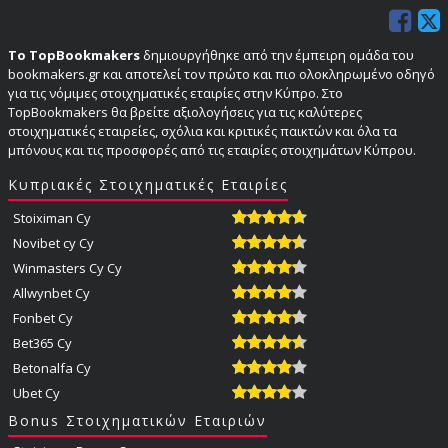
Το TopBookmakers
δημιουργήθηκε από την έμπειρη ομάδα του
bookmakers.gr και αποτελεί τον πρώτο και πιο ολοκληρωμένο οδηγό
για τις νόμιμες στοιχηματικές εταιρίες στην Κύπρο. Στο
TopBookmakers θα βρείτε αξιολογήσεις για τις καλύτερες
στοιχηματικές εταιρείες, σχόλια και κριτικές παικτών και όλα τα
μπόνους και τις προσφορές από τις εταιρίες στοιχημάτων Κύπρου.
Κυπριακές Στοιχηματικές Εταιρίες
Stoiximan Cy
Novibet cy Cy
Winmasters Cy Cy
Allwynbet Cy
Fonbet Cy
Bet365 Cy
Betonalfa Cy
Ubet Cy
Bonus Στοιχηματικών Εταιριών