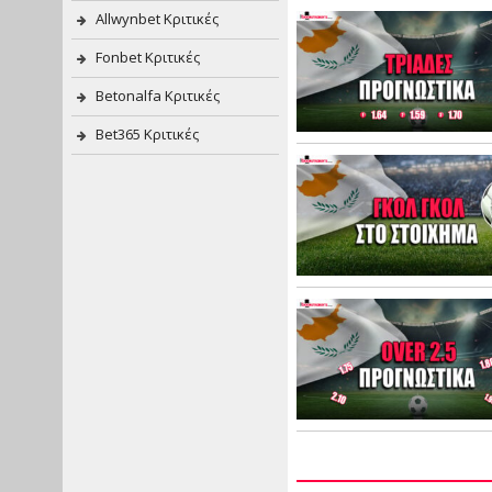
Allwynbet Κριτικές
Fonbet Κριτικές
Betonalfa Κριτικές
Bet365 Κριτικές