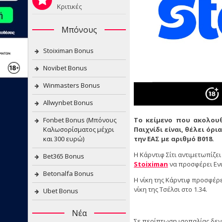
Κριτικές
Μπόνους
Stoiximan Bonus
Novibet Bonus
Winmasters Bonus
Allwynbet Bonus
Fonbet Bonus (Μπόνους
Το κείμενο που ακολουθ
Καλωσορίσματος μέχρι
Παιχνίδι είναι, θέλει όρι
και 300 ευρώ)
την ΕΑΣ με αριθμό B018.
Η Κάρντιφ Σίτι αντιμετωπίζει
Bet365 Bonus
Stoiximan
να προσφέρει Ενι
Betonalfa Bonus
Η νίκη της Κάρντιφ προσφέρ
νίκη της Τσέλσι στο 1.34.
Ubet Bonus
Νέα
Σε περίπτωση ισοπαλίας δεν 