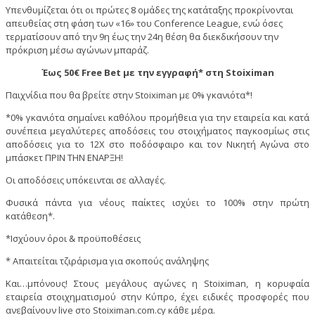
Υπενθυμίζεται ότι οι πρώτες 8 ομάδες της κατάταξης προκρίνονται
απευθείας στη φάση των «16» του Conference League, ενώ όσες
τερματίσουν από την 9η έως την 24η θέση θα διεκδικήσουν την
πρόκριση μέσω αγώνων μπαράζ.
Έως 50€ Free Bet με την εγγραφή* στη Stoiximan
Παιχνίδια που θα βρείτε στην Stoiximan με 0% γκανιότα*!
*0% γκανιότα σημαίνει καθόλου προμήθεια για την εταιρεία και κατά
συνέπεια μεγαλύτερες αποδόσεις του στοιχήματος παγκοσμίως στις
αποδόσεις για το 12Χ στο ποδόσφαιρο και τον Νικητή Αγώνα στο
μπάσκετ ΠΡΙΝ ΤΗΝ ΕΝΑΡΞΗ!
Οι αποδόσεις υπόκεινται σε αλλαγές.
Φυσικά πάντα για νέους παίκτες ισχύει το 100% στην πρώτη
κατάθεση*.
*Ισχύουν όροι & προϋποθέσεις
* Απαιτείται τζιράρισμα για σκοπούς ανάληψης
Και…μπόνους! Στους μεγάλους αγώνες η Stoiximan, η κορυφαία
εταιρεία στοιχηματισμού στην Κύπρο, έχει ειδικές προσφορές που
ανεβαίνουν live στο Stoiximan.com.cy κάθε μέρα.