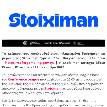
Το κείμενο που ακολουθεί είναι πληρωμένη διαφήμιση εκ
μέρους της Stoiximan Cyprus | 18+ | Παιχνίδι είναι, θέλει όρια
|
https://safergambling.gov.cy/
| Η Stoiximan κατέχει άδεια
Κλάσης Β’ από την ΕΑΣ με αριθμό B018.
Τους αγώνες της 6ης και τελευταίας αγωνιστικής της League Phase
του
Conference
League
που αρχίζουν στις 22:00, με την συμμετοχή
της Ομόνοιας, της ΑΕΚ Λάρνακας και της ΑΕΚ Αθηνών περιλαμβάνει το
αποψινό πρόγραμμα, με την
Stoiximan
να προσφέρει Ενισχυμένες
Αποδόσεις στους φίλους του στοιχήματος.
Στο ΓΣΠ, η Ομόνοια Λευκωσίας, που βρίσκεται στην 15η θέση της
βαθμολογίας με 8 βαθμούς, φιλοξενεί την Ράκοβ Τσεστόχοβα, η οποία