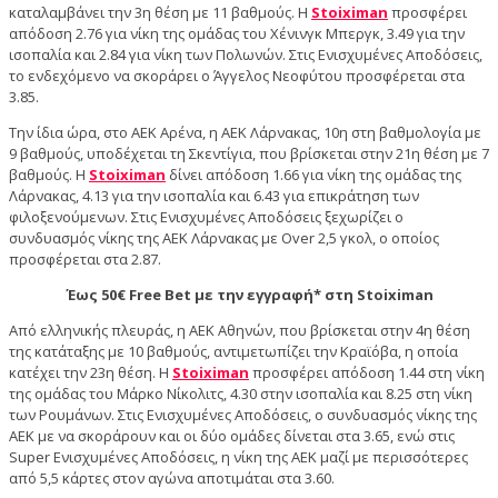
καταλαμβάνει την 3η θέση με 11 βαθμούς. Η
Stoiximan
προσφέρει
απόδοση 2.76 για νίκη της ομάδας του Χένινγκ Μπεργκ, 3.49 για την
ισοπαλία και 2.84 για νίκη των Πολωνών. Στις Ενισχυμένες Αποδόσεις,
το ενδεχόμενο να σκοράρει ο Άγγελος Νεοφύτου προσφέρεται στα
3.85.
Την ίδια ώρα, στο ΑΕΚ Αρένα, η ΑΕΚ Λάρνακας, 10η στη βαθμολογία με
9 βαθμούς, υποδέχεται τη Σκεντίγια, που βρίσκεται στην 21η θέση με 7
βαθμούς. Η
Stoiximan
δίνει απόδοση 1.66 για νίκη της ομάδας της
Λάρνακας, 4.13 για την ισοπαλία και 6.43 για επικράτηση των
φιλοξενούμενων. Στις Ενισχυμένες Αποδόσεις ξεχωρίζει ο
συνδυασμός νίκης της ΑΕΚ Λάρνακας με Over 2,5 γκολ, ο οποίος
προσφέρεται στα 2.87.
Έως 50€ Free Bet με την εγγραφή* στη Stoiximan
Από ελληνικής πλευράς, η ΑΕΚ Αθηνών, που βρίσκεται στην 4η θέση
της κατάταξης με 10 βαθμούς, αντιμετωπίζει την Κραϊόβα, η οποία
κατέχει την 23η θέση. Η
Stoiximan
προσφέρει απόδοση 1.44 στη νίκη
της ομάδας του Μάρκο Νίκολιτς, 4.30 στην ισοπαλία και 8.25 στη νίκη
των Ρουμάνων. Στις Ενισχυμένες Αποδόσεις, ο συνδυασμός νίκης της
ΑΕΚ με να σκοράρουν και οι δύο ομάδες δίνεται στα 3.65, ενώ στις
Super Ενισχυμένες Αποδόσεις, η νίκη της ΑΕΚ μαζί με περισσότερες
από 5,5 κάρτες στον αγώνα αποτιμάται στα 3.60.