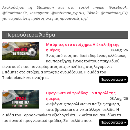
Ακολούθησε τη Stoiximan και στα social media (Facebook:
@StoiximanCY, Instagram: @stoiximan_cyprus, Tiktok: @stoiximan_CY)
για να μαθαίνεις πρώτος όλες τις προσφορές της!
Περισσότερα Άρθρα
Μπόμπες στο στοίχημα: Η έκπληξη της
ημέρας
08 Aug '26
Ένας από τους πιο διαδεδομένους αλλά ίσως
και παρεξηγημένους τρόπους παιχνιδιού
είναι αυτός του πονταρίσματος στις εκπλήξεις, στις λεγόμενες
μπόμπες στο στοίχημα όπως τις ονομάζουμε. Η ομάδα του
Topbookmakers αναζητεί...
Περισσότερα »
Προγνωστικά τριάδες: Το παρολί της
ημέρας
08 Aug '26
Αν ψάχνεις παρολί για να παίξεις σήμερα,
τότε βρίσκεται στην κατάλληλη σελίδα. Η
ομάδα του Topbookmakers αξιολογεί ότι... κινείται και σου δίνει τα
πιο δυνατά προγνωστικά τριάδες. Στη σελίδα που...
Περισσότερα »