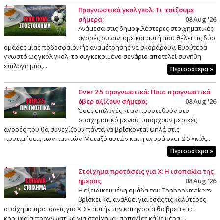
Προγνωστικά γκολ γκολ: Τι παίζουμε
σήμερα;
08 Aug '26
Ανάμεσα στις δημοφιλέστερες στοιχηματικές
αγορές συναντάμε και αυτή που θέλει τις δύο
ομάδες μιας ποδοσφαιρικής αναμέτρησης να σκοράρουν. Ευρύτερα
γνωστό ως γκολ γκολ, το συγκεκριμένο σενάριο αποτελεί συνήθη
επιλογή μιας...
Περισσότερα »
Over 2.5 προγνωστικά: Ποια προγνωστικά
όβερ αξίζουν σήμερα;
08 Aug '26
Όσες επιλογές κι αν προστεθούν στο
στοιχηματικό μενού, υπάρχουν μερικές
αγορές που θα συνεχίζουν πάντα να βρίσκονται ψηλά στις
προτιμήσεις των παικτών. Μεταξύ αυτών και η αγορά over 2.5 γκολ,...
Περισσότερα »
Στοίχημα προτάσεις για Χ: Η ισοπαλία της
ημέρας
08 Aug '26
Η εξειδικευμένη ομάδα του Topbookmakers
βρίσκει και αναλύει για εσάς τις καλύτερες
στοίχημα προτάσεις για X. Σε αυτήν την κατηγορία θα βρείτε τα
κορυφαία προγνωστικά για στοίχημα ισοπαλίες κάθε μέρα,...