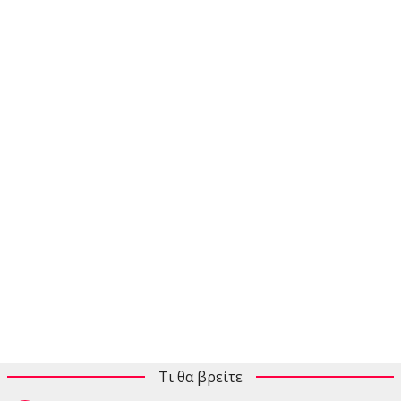
Τι θα βρείτε