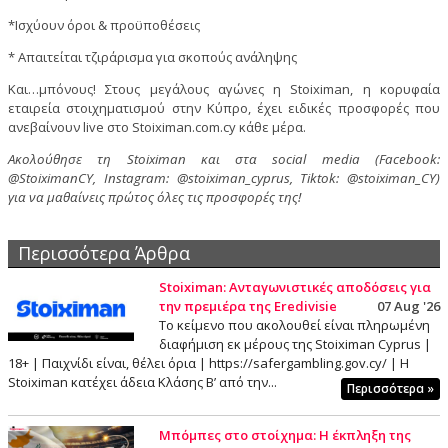
*Ισχύουν όροι & προϋποθέσεις
* Απαιτείται τζιράρισμα για σκοπούς ανάληψης
Και…μπόνους! Στους μεγάλους αγώνες η Stoiximan, η κορυφαία
εταιρεία στοιχηματισμού στην Κύπρο, έχει ειδικές προσφορές που
ανεβαίνουν live στο Stoiximan.com.cy κάθε μέρα.
Ακολούθησε τη Stoiximan και στα social media (Facebook:
@StoiximanCY, Instagram: @stoiximan_cyprus, Tiktok: @stoiximan_CY)
για να μαθαίνεις πρώτος όλες τις προσφορές της!
Περισσότερα Άρθρα
Stoiximan: Ανταγωνιστικές αποδόσεις για
την πρεμιέρα της Eredivisie
07 Aug '26
Το κείμενο που ακολουθεί είναι πληρωμένη
διαφήμιση εκ μέρους της Stoiximan Cyprus |
18+ | Παιχνίδι είναι, θέλει όρια | https://safergambling.gov.cy/ | Η
Stoiximan κατέχει άδεια Κλάσης Β’ από την...
Περισσότερα »
Μπόμπες στο στοίχημα: Η έκπληξη της