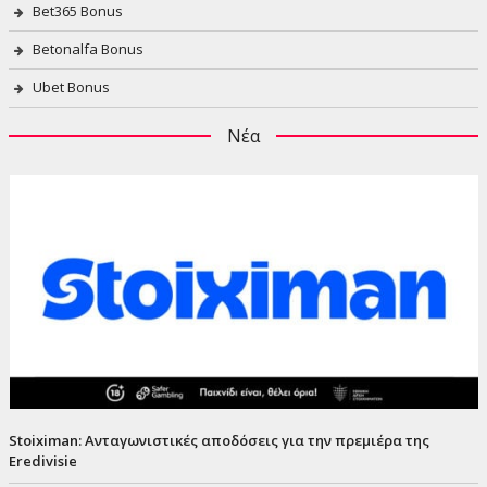
Bet365 Bonus
Betonalfa Bonus
Ubet Bonus
Νέα
Stoiximan: Ανταγωνιστικές αποδόσεις για την πρεμιέρα της
Eredivisie