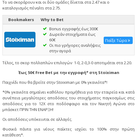
Το να σκοράρουν και οι δύο ομάδες δίνεται στα 2.47 και ο
καταλογισμός πέναλτι στα 2.75.
Bookmakers
Why to Bet
Bonus εγγραφής έως 300€
Δωρεάν στοιχήματα έως
60€
Παίξε Τώρα
Οι πιο γρήγορες αναλήψεις
στην αγορά
Τέλος, το σκορ πολλαπλών επιλογών 1-0, 2-0,3-0 αποτιμάται στα 2.20.
Έως 50€ Free Bet με την εγγραφή* στη Stoiximan
Παιχνίδι που θα βρείτε στην Stoiximan με 0% γκανιότα*!
*0% γκανιότα σημαίνει καθόλου προμήθεια για την εταιρεία και κατά
συνέπεια μεγαλύτερες αποδόσεις του στοιχήματος παγκοσμίως στις
αποδόσεις για το 12Χ στο ποδόσφαιρο και τον Νικητή Αγώνα στο
μπάσκετ ΠΡΙΝ ΤΗΝ ΕΝΑΡΞΗ!
Οι αποδόσεις υπόκεινται σε αλλαγές.
Φυσικά πάντα για νέους παίκτες ισχύει το 100% στην πρώτη
κατάθεση*.