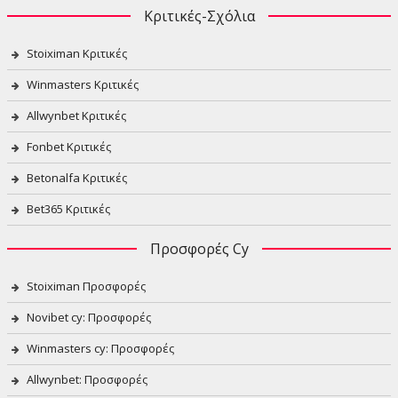
Κριτικές-Σχόλια
Stoiximan Κριτικές
Winmasters Κριτικές
Allwynbet Κριτικές
Fonbet Κριτικές
Betonalfa Κριτικές
Bet365 Κριτικές
Προσφορές Cy
Stoiximan Προσφορές
Novibet cy: Προσφορές
Winmasters cy: Προσφορές
Allwynbet: Προσφορές