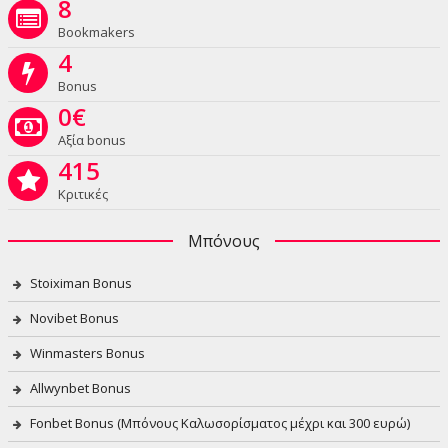
8
Bookmakers
4
Bonus
0
€
Αξία bonus
415
Κριτικές
Μπόνους
Stoiximan Bonus
Novibet Bonus
Winmasters Bonus
Allwynbet Bonus
Fonbet Bonus (Μπόνους Καλωσορίσματος μέχρι και 300 ευρώ)