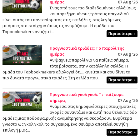
ημέρας
07 Aug '26
Ένας από τους πιο διαδεδομένους αλλά ίσως
και παρεξηγημένους τρόπους παιχνιδιού
είναι αυτός του πονταρίσματος στις εκπλήξεις, στις λεγόμενες
μπόμπες στο στοίχημα όπως τις ονομάζουμε. Η ομάδα του
Topbookmakers αναζητεί...
Περισσότερα »
Προγνωστικά τριάδες: Το παρολί της
ημέρας
07 Aug '26
Αν ψάχνεις παρολί για να παίξεις σήμερα,
τότε βρίσκεται στην κατάλληλη σελίδα. Η
ομάδα του Topbookmakers αξιολογεί ότι... κινείται και σου δίνει τα
πιο δυνατά προγνωστικά τριάδες. Στη σελίδα που...
Περισσότερα »
Προγνωστικά γκολ γκολ: Τι παίζουμε
σήμερα;
07 Aug '26
Ανάμεσα στις δημοφιλέστερες στοιχηματικές
αγορές συναντάμε και αυτή που θέλει τις δύο
ομάδες μιας ποδοσφαιρικής αναμέτρησης να σκοράρουν. Ευρύτερα
γνωστό ως γκολ γκολ, το συγκεκριμένο σενάριο αποτελεί συνήθη
επιλογή μιας...
Περισσότερα »