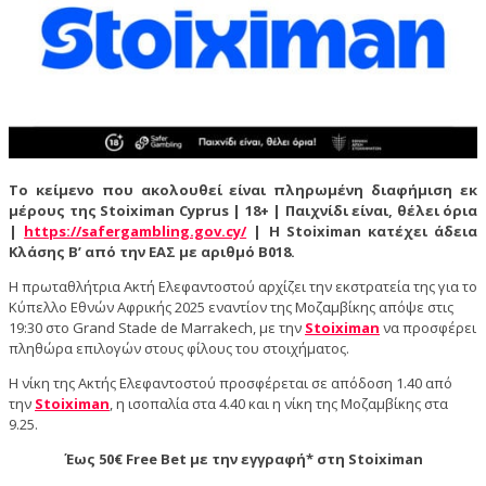
Το κείμενο που ακολουθεί είναι πληρωμένη διαφήμιση εκ
μέρους της Stoiximan Cyprus | 18+ | Παιχνίδι είναι, θέλει όρια
|
https://safergambling.gov.cy/
| Η Stoiximan κατέχει άδεια
Κλάσης Β’ από την ΕΑΣ με αριθμό B018.
Η πρωταθλήτρια Ακτή Ελεφαντοστού αρχίζει την εκστρατεία της για το
Κύπελλο Εθνών Αφρικής 2025 εναντίον της Μοζαμβίκης απόψε στις
19:30 στο Grand Stade de Marrakech, με την
Stoiximan
να προσφέρει
πληθώρα επιλογών στους φίλους του στοιχήματος.
Η νίκη της Ακτής Ελεφαντοστού προσφέρεται σε απόδοση 1.40 από
την
Stoiximan
, η ισοπαλία στα 4.40 και η νίκη της Μοζαμβίκης στα
9.25.
Έως 50€ Free Bet με την εγγραφή* στη Stoiximan