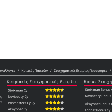
υναλλαγές
/
Κριτικές Παικτών
/
Στοιχηματικές Εταιρίες Προσφορές
/
Κυπριακές Στοιχηματικές Εταιρίες
Bonus Στοιχη
Stoiximan Bonus 
Stoiximan Cy
Novibet cy Bonus
ις
Novibet cy Cy
ών
Winmasters Cy Cy
Allwynbet Bonus 
Allwynbet Cy
Fonbet Bonus Cy