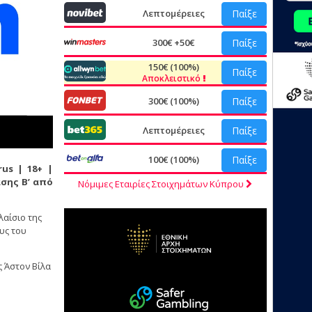
Λεπτομέρειες
Παίξε
(Details)
300€ +50€
Παίξε
150€ (100%)
Παίξε
Αποκλειστικό
300€ (100%)
Παίξε
Λεπτομέρειες
Παίξε
(Details)
100€ (100%)
Παίξε
us | 18+ |
άσης Β’ από
Νόμιμες Εταιρίες Στοιχημάτων Κύπρου
λαίσιο της
υς του
ης Άστον Βίλα