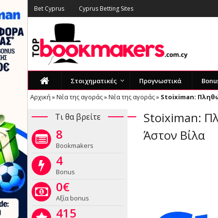
Bet Cyprus
Cyprus Betting Sites
Στοιχηματικές
Προγνωστικά
Bonu
Αρχική
»
Νέα της αγοράς
»
Νέα της αγοράς
»
Stoiximan: Πληθ
Stoiximan: Π
Τι θα βρείτε
8
Άστον Βίλα
Bookmakers
4
Bonus
0
€
Αξία bonus
415