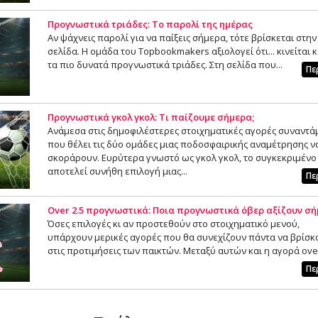
Προγνωστικά τριάδες: Το παρολί της ημέρας
Αν ψάχνεις παρολί για να παίξεις σήμερα, τότε βρίσκεται στη
σελίδα. Η ομάδα του Topbookmakers αξιολογεί ότι... κινείται κ
τα πιο δυνατά προγνωστικά τριάδες. Στη σελίδα που...
Πε
Προγνωστικά γκολ γκολ: Τι παίζουμε σήμερα;
Ανάμεσα στις δημοφιλέστερες στοιχηματικές αγορές συναντάμ
που θέλει τις δύο ομάδες μιας ποδοσφαιρικής αναμέτρησης ν
σκοράρουν. Ευρύτερα γνωστό ως γκολ γκολ, το συγκεκριμένο
αποτελεί συνήθη επιλογή μιας...
Πε
Over 2.5 προγνωστικά: Ποια προγνωστικά όβερ αξίζουν σή
Όσες επιλογές κι αν προστεθούν στο στοιχηματικό μενού,
υπάρχουν μερικές αγορές που θα συνεχίζουν πάντα να βρίσκ
στις προτιμήσεις των παικτών. Μεταξύ αυτών και η αγορά over 
Πε