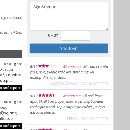
έχει ειδικές
rus, Tiktok:
6 + 2?
07 Aug '26
6/10
Winmasters:
Μέτρια εταιρία
αλύτερα
για εμένα, χωρίς καλό live streaming και
α*; Σημαίνει
παλιομοδίτικη σελίδα.
λύτερες
Χριστόδουλος
(107.165.8**.***)
ρισσότερα »
9/10
Winmasters:
Πληρώθηκα
προς Skrill δυο φορές μέσα σε μια εβδομάδα
06 Aug '26
τριψήφια ποσά. Top εταιρία για εμένα, με έχει
νους
πλέον κερδίσει.
εις, στις
Νίκος
(195.179.1**.***)
άδα του
ρισσότερα »