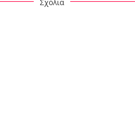
Σχόλια