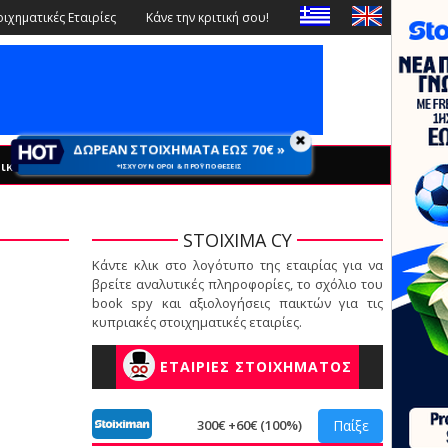
οιχηματικές Εταιρίες
Κάνε την κριτική σου!
ΔΩΡΕΑΝ ΣΤΟΙΧΗΜΑΤΑ ΕΩΣ 70€ »
τικές
*ΙΣΧΥΟΥΝ ΟΡΟΙ & ΠΡΟΫΠΟΘΕΣΕΙΣ
STOIXIMA CY
Κάντε κλικ στο λογότυπο της εταιρίας για να
βρείτε αναλυτικές πληροφορίες, το σχόλιο του
book spy και αξιολογήσεις παικτών για τις
κυπριακές στοιχηματικές εταιρίες.
ΕΤΑΙΡΙΕΣ ΣΤΟΙΧΗΜΑΤΟΣ
300€ +60€ (100%)
Παίξε