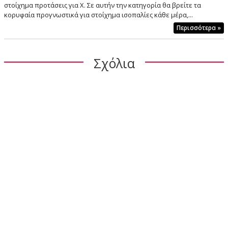
στοίχημα προτάσεις για X. Σε αυτήν την κατηγορία θα βρείτε τα
κορυφαία προγνωστικά για στοίχημα ισοπαλίες κάθε μέρα,...
Περισσότερα »
Σχόλια