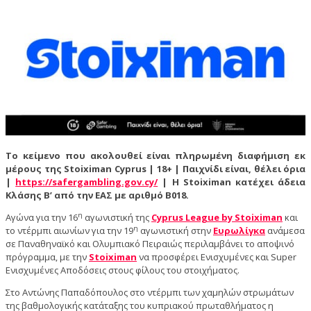
Το κείμενο που ακολουθεί είναι πληρωμένη διαφήμιση εκ
μέρους της Stoiximan Cyprus | 18+ | Παιχνίδι είναι, θέλει όρια
|
https://safergambling.gov.cy/
| Η Stoiximan κατέχει άδεια
Κλάσης Β’ από την ΕΑΣ με αριθμό B018.
η
Αγώνα για την 16
αγωνιστική της
Cyprus
League
by
Stoiximan
και
η
το ντέρμπι αιωνίων για την 19
αγωνιστική στην
Ευρωλίγκα
ανάμεσα
σε Παναθηναϊκό και Ολυμπιακό Πειραιώς περιλαμβάνει το αποψινό
πρόγραμμα, με την
Stoiximan
να προσφέρει Ενισχυμένες και Super
Ενισχυμένες Αποδόσεις στους φίλους του στοιχήματος.
Στο Αντώνης Παπαδόπουλος στο ντέρμπι των χαμηλών στρωμάτων
της βαθμολογικής κατάταξης του κυπριακού πρωταθλήματος η