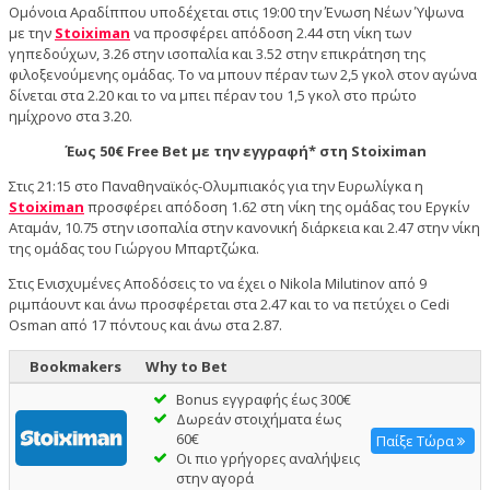
Ομόνοια Αραδίππου υποδέχεται στις 19:00 την Ένωση Νέων Ύψωνα
με την
Stoiximan
να προσφέρει απόδοση 2.44 στη νίκη των
γηπεδούχων, 3.26 στην ισοπαλία και 3.52 στην επικράτηση της
φιλοξενούμενης ομάδας. Το να μπουν πέραν των 2,5 γκολ στον αγώνα
δίνεται στα 2.20 και το να μπει πέραν του 1,5 γκολ στο πρώτο
ημίχρονο στα 3.20.
Έως 50€ Free Bet με την εγγραφή* στη Stoiximan
Στις 21:15 στο Παναθηναϊκός-Ολυμπιακός για την Ευρωλίγκα η
Stoiximan
προσφέρει απόδοση 1.62 στη νίκη της ομάδας του Εργκίν
Αταμάν, 10.75 στην ισοπαλία στην κανονική διάρκεια και 2.47 στην νίκη
της ομάδας του Γιώργου Μπαρτζώκα.
Στις Ενισχυμένες Αποδόσεις το να έχει ο Nikola Milutinov από 9
ριμπάουντ και άνω προσφέρεται στα 2.47 και το να πετύχει ο Cedi
Osman από 17 πόντους και άνω στα 2.87.
Bookmakers
Why to Bet
Bonus εγγραφής έως 300€
Δωρεάν στοιχήματα έως
60€
Παίξε Τώρα
Οι πιο γρήγορες αναλήψεις
στην αγορά