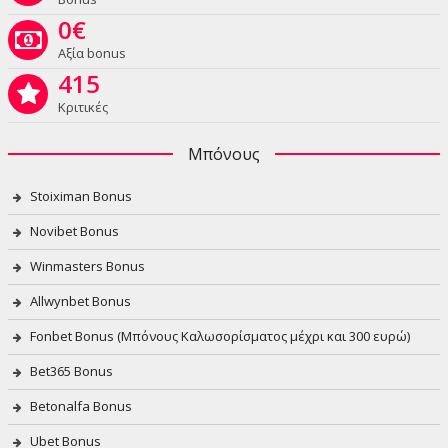
0
€
Αξία bonus
415
Κριτικές
Μπόνους
Stoiximan Bonus
Novibet Bonus
Winmasters Bonus
Allwynbet Bonus
Fonbet Bonus (Μπόνους Καλωσορίσματος μέχρι και 300 ευρώ)
Bet365 Bonus
Betonalfa Bonus
Ubet Bonus