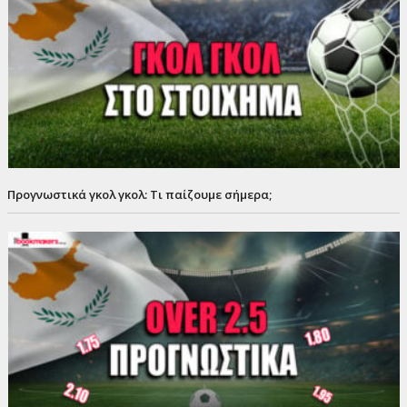
Προγνωστικά γκολ γκολ: Τι παίζουμε σήμερα;