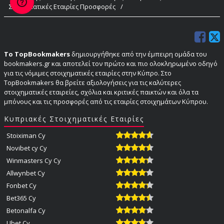
Στοιχηματικές Εταιρίες Προσφορές
/
Το TopBookmakers
δημιουργήθηκε από την έμπειρη ομάδα του
bookmakers.gr και αποτελεί τον πρώτο και πιο ολοκληρωμένο οδηγό
για τις νόμιμες στοιχηματικές εταιρίες στην Κύπρο. Στο
TopBookmakers θα βρείτε αξιολογήσεις για τις καλύτερες
στοιχηματικές εταιρείες, σχόλια και κριτικές παικτών και όλα τα
μπόνους και τις προσφορές από τις εταιρίες στοιχημάτων Κύπρου.
Κυπριακές Στοιχηματικές Εταιρίες
Stoiximan Cy
Novibet cy Cy
Winmasters Cy Cy
Allwynbet Cy
Fonbet Cy
Bet365 Cy
Betonalfa Cy
Ubet Cy