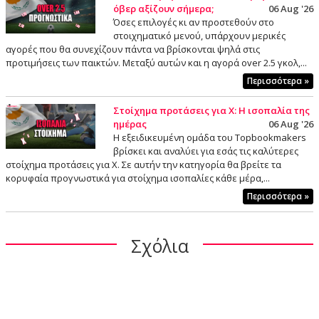
όβερ αξίζουν σήμερα;
06 Aug '26
Όσες επιλογές κι αν προστεθούν στο
στοιχηματικό μενού, υπάρχουν μερικές
αγορές που θα συνεχίζουν πάντα να βρίσκονται ψηλά στις
προτιμήσεις των παικτών. Μεταξύ αυτών και η αγορά over 2.5 γκολ,...
Περισσότερα »
Στοίχημα προτάσεις για Χ: Η ισοπαλία της
ημέρας
06 Aug '26
Η εξειδικευμένη ομάδα του Topbookmakers
βρίσκει και αναλύει για εσάς τις καλύτερες
στοίχημα προτάσεις για X. Σε αυτήν την κατηγορία θα βρείτε τα
κορυφαία προγνωστικά για στοίχημα ισοπαλίες κάθε μέρα,...
Περισσότερα »
Σχόλια