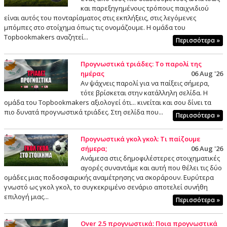
και παρεξηγημένους τρόπους παιχνιδιού
είναι αυτός του πονταρίσματος στις εκπλήξεις, στις λεγόμενες
μπόμπες στο στοίχημα όπως τις ονομάζουμε. Η ομάδα του
Topbookmakers αναζητεί...
Περισσότερα »
Προγνωστικά τριάδες: Το παρολί της
ημέρας
06 Aug '26
Αν ψάχνεις παρολί για να παίξεις σήμερα,
τότε βρίσκεται στην κατάλληλη σελίδα. Η
ομάδα του Topbookmakers αξιολογεί ότι... κινείται και σου δίνει τα
πιο δυνατά προγνωστικά τριάδες. Στη σελίδα που...
Περισσότερα »
Προγνωστικά γκολ γκολ: Τι παίζουμε
σήμερα;
06 Aug '26
Ανάμεσα στις δημοφιλέστερες στοιχηματικές
αγορές συναντάμε και αυτή που θέλει τις δύο
ομάδες μιας ποδοσφαιρικής αναμέτρησης να σκοράρουν. Ευρύτερα
γνωστό ως γκολ γκολ, το συγκεκριμένο σενάριο αποτελεί συνήθη
επιλογή μιας...
Περισσότερα »
Over 2.5 προγνωστικά: Ποια προγνωστικά