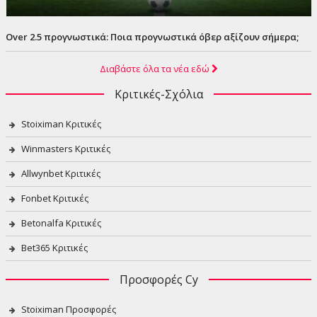
Over 2.5 προγνωστικά: Ποια προγνωστικά όβερ αξίζουν σήμερα;
Διαβάστε όλα τα νέα εδώ
Κριτικές-Σχόλια
Stoiximan Κριτικές
Winmasters Κριτικές
Allwynbet Κριτικές
Fonbet Κριτικές
Betonalfa Κριτικές
Bet365 Κριτικές
Προσφορές Cy
Stoiximan Προσφορές