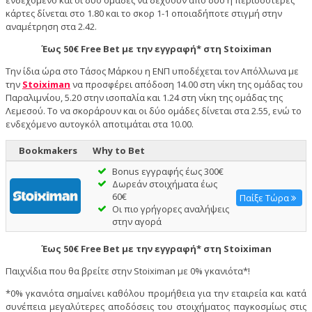
κάρτες δίνεται στο 1.80 και το σκορ 1-1 οποιαδήποτε στιγμή στην
αναμέτρηση στα 2.42.
Έως 50€ Free Bet με την εγγραφή* στη Stoiximan
Την ίδια ώρα στο Τάσος Μάρκου η ΕΝΠ υποδέχεται τον Απόλλωνα με
την
Stoiximan
να προσφέρει απόδοση 14.00 στη νίκη της ομάδας του
Παραλιμνίου, 5.20 στην ισοπαλία και 1.24 στη νίκη της ομάδας της
Λεμεσού. Το να σκοράρουν και οι δύο ομάδες δίνεται στα 2.55, ενώ το
ενδεχόμενο αυτογκόλ αποτιμάται στα 10.00.
Bookmakers
Why to Bet
Bonus εγγραφής έως 300€
Δωρεάν στοιχήματα έως
60€
Παίξε Τώρα
Οι πιο γρήγορες αναλήψεις
στην αγορά
Έως 50€ Free Bet με την εγγραφή* στη Stoiximan
Παιχνίδια που θα βρείτε στην Stoiximan με 0% γκανιότα*!
*0% γκανιότα σημαίνει καθόλου προμήθεια για την εταιρεία και κατά
συνέπεια μεγαλύτερες αποδόσεις του στοιχήματος παγκοσμίως στις