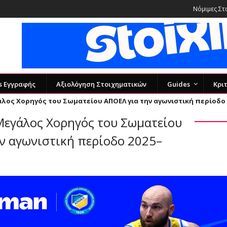
Νόμιμες Στ
s Εγγραφής
Αξιολόγηση Στοιχηματικών
Guides
Κρι
άλος Χορηγός του Σωματείου ΑΠΟΕΛ για την αγωνιστική περίοδο 
Μεγάλος Χορηγός του Σωματείου
ν αγωνιστική περίοδο 2025–