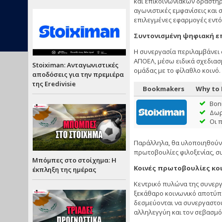
και επικοινωνιακών δραστηρι
αγωνιστικές εμφανίσεις και
επιλεγμένες εφαρμογές εντό
Συντονισμένη ψηφιακή επ
Η συνεργασία περιλαμβάνει 
ΑΠΟΕΛ, μέσω ειδικά σχεδιασ
Stoiximan: Ανταγωνιστικές
ομάδας με το φίλαθλο κοινό.
αποδόσεις για την πρεμιέρα
της Eredivisie
Bookmakers
Why to 
Bon
Δωρ
Οι 
Παράλληλα, θα υλοποιηθούν 
πρωτοβουλίες φιλοξενίας, σ
Μπόμπες στο στοίχημα: Η
Κοινές πρωτοβουλίες κο
έκπληξη της ημέρας
Κεντρικό πυλώνα της συνεργ
ξεκάθαρο κοινωνικό αποτύπω
δεσμεύονται να συνεργαστο
αλληλεγγύη και τον σεβασμό