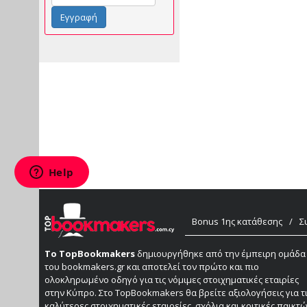
Bonus 1ης κατάθεσης
/
Σ
Το TopBookmakers
δημιουργήθηκε από την έμπειρη ομάδα
του bookmakers.gr και αποτελεί τον πρώτο και πιο
ολοκληρωμένο οδηγό για τις νόμιμες στοιχηματικές εταιρίες
στην Κύπρο. Στο TopBookmakers θα βρείτε αξιολογήσεις για τ
καλύτερες στοιχηματικές εταιρείες, σχόλια και κριτικές παικτ