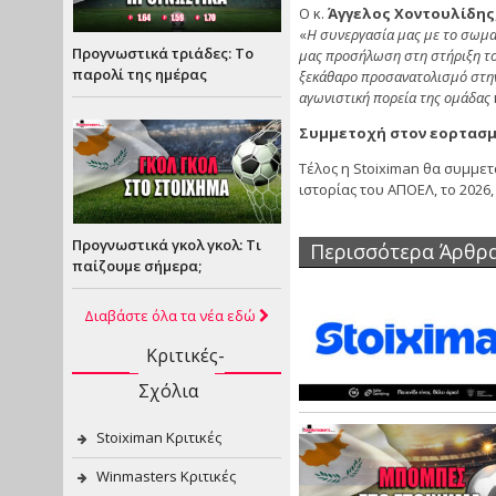
Ο κ.
Άγγελος Χοντουλίδης
«
Η συνεργασία μας με το σωμα
Προγνωστικά τριάδες: Το
μας προσήλωση στη στήριξη του
παρολί της ημέρας
ξεκάθαρο προσανατολισμό στην
αγωνιστική πορεία της ομάδας
Συμμετοχή στον εορτασμό
Tέλος η Stoiximan θα συμμετ
ιστορίας του ΑΠΟΕΛ, το 202
Προγνωστικά γκολ γκολ: Τι
Περισσότερα Άρθρ
παίζουμε σήμερα;
Διαβάστε όλα τα νέα εδώ
Κριτικές-
Σχόλια
Stoiximan Κριτικές
Winmasters Κριτικές