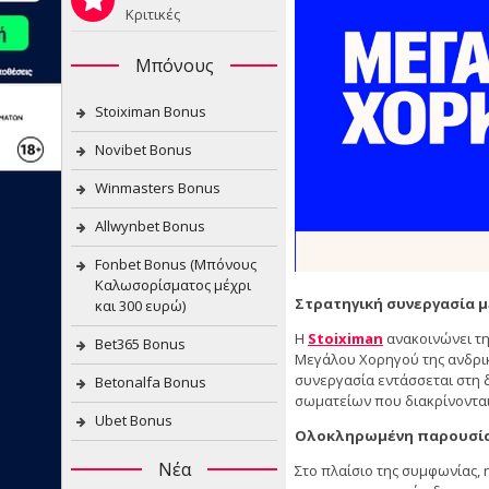
Κριτικές
Μπόνους
Stoiximan Bonus
Novibet Bonus
Winmasters Bonus
Allwynbet Bonus
Fonbet Bonus (Μπόνους
Καλωσορίσματος μέχρι
Στρατηγική συνεργασία με
και 300 ευρώ)
Η
Stoiximan
ανακοινώνει τη
Bet365 Bonus
Μεγάλου Χορηγού της ανδρικ
συνεργασία εντάσσεται στη δ
Betonalfa Bonus
σωματείων που διακρίνονται 
Ubet Bonus
Ολοκληρωμένη παρουσία 
Νέα
Στο πλαίσιο της συμφωνίας, 