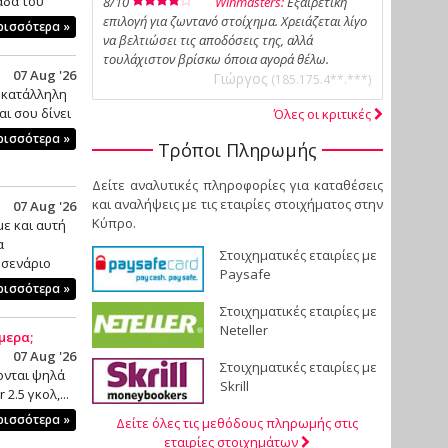
άδα του
8/10
Winmasters:
Εξαιρετική
επιλογή για ζωντανό στοίχημα. Χρειάζεται λίγο
ρισσότερα »
να βελτιώσει τις αποδόσεις της, αλλά
τουλάχιστον βρίσκω όποια αγορά θέλω.
07 Aug '26
Γιώργος
(185.175.4**.***)
ν κατάλληλη
αι σου δίνει
Όλες οι κριτικές
ρισσότερα »
Τρόποι Πληρωμής
Δείτε αναλυτικές πληροφορίες για καταθέσεις
και αναλήψεις με τις εταιρίες στοιχήματος στην
07 Aug '26
Κύπρο.
ε και αυτή
α
Στοιχηματικές εταιρίες με
 σενάριο
Paysafe
ρισσότερα »
Στοιχηματικές εταιρίες με
Neteller
μερα;
07 Aug '26
Στοιχηματικές εταιρίες με
ονται ψηλά
Skrill
2.5 γκολ,...
ρισσότερα »
Δείτε όλες τις μεθόδους πληρωμής στις
εταιρίες στοιχημάτων