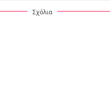
Σχόλια