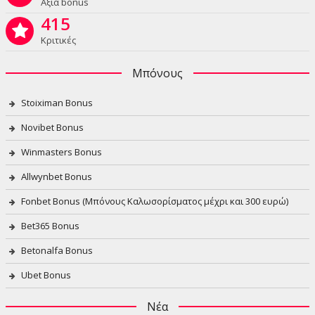
Αξία bonus
415
Κριτικές
Μπόνους
Stoiximan Bonus
Novibet Bonus
Winmasters Bonus
Allwynbet Bonus
Fonbet Bonus (Μπόνους Καλωσορίσματος μέχρι και 300 ευρώ)
Bet365 Bonus
Betonalfa Bonus
Ubet Bonus
Νέα