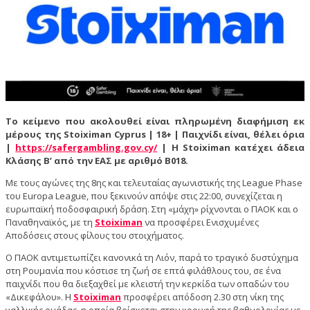
Το κείμενο που ακολουθεί είναι πληρωμένη διαφήμιση εκ
μέρους της Stoiximan Cyprus | 18+ | Παιχνίδι είναι, θέλει όρια
|
https://safergambling.gov.cy/
| Η Stoiximan κατέχει άδεια
Κλάσης Β’ από την ΕΑΣ με αριθμό B018.
Με τους αγώνες της 8ης και τελευταίας αγωνιστικής της League Phase
του Europa League, που ξεκινούν απόψε στις 22:00, συνεχίζεται η
ευρωπαϊκή ποδοσφαιρική δράση. Στη «μάχη» ρίχνονται ο ΠΑΟΚ και ο
Παναθηναϊκός, με τη
Stoiximan
να προσφέρει Ενισχυμένες
Αποδόσεις στους φίλους του στοιχήματος.
Ο ΠΑΟΚ αντιμετωπίζει κανονικά τη Λιόν, παρά το τραγικό δυστύχημα
στη Ρουμανία που κόστισε τη ζωή σε επτά φιλάθλους του, σε ένα
παιχνίδι που θα διεξαχθεί με κλειστή την κερκίδα των οπαδών του
«Δικεφάλου». Η
Stoiximan
προσφέρει απόδοση 2.30 στη νίκη της
γαλλικής ομάδας, η οποία βρίσκεται στην κορυφή της βαθμολογίας με