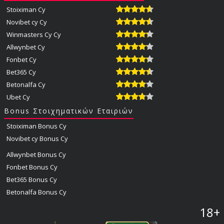
Stoiximan Cy
Novibet cy Cy
Winmasters Cy Cy
Allwynbet Cy
Fonbet Cy
Bet365 Cy
Betonalfa Cy
Ubet Cy
Bonus Στοιχηματικών Εταιριών
Stoiximan Bonus Cy
Novibet cy Bonus Cy
Allwynbet Bonus Cy
Fonbet Bonus Cy
Bet365 Bonus Cy
Betonalfa Bonus Cy
18+