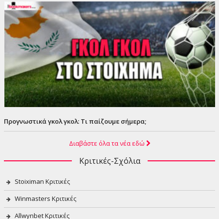
Προγνωστικά γκολ γκολ: Τι παίζουμε σήμερα;
Διαβάστε όλα τα νέα εδώ
Κριτικές-Σχόλια
Stoiximan Κριτικές
Winmasters Κριτικές
Allwynbet Κριτικές