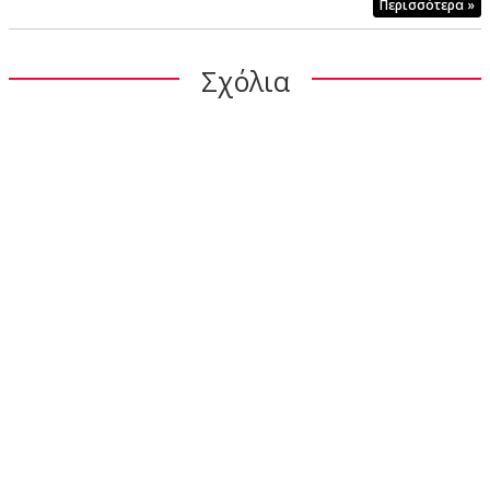
Περισσότερα »
Σχόλια