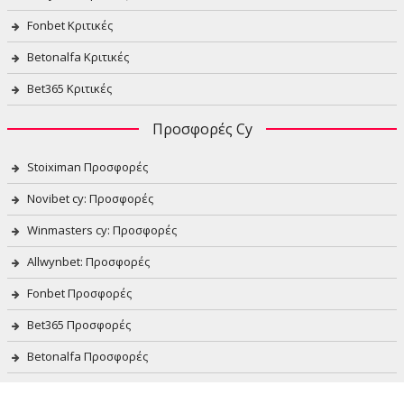
Fonbet Κριτικές
Betonalfa Κριτικές
Bet365 Κριτικές
Προσφορές Cy
Stoiximan Προσφορές
Novibet cy: Προσφορές
Winmasters cy: Προσφορές
Allwynbet: Προσφορές
Fonbet Προσφορές
Bet365 Προσφορές
Betonalfa Προσφορές