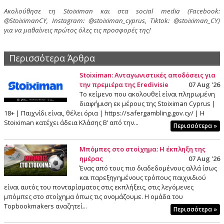
Ακολούθησε τη Stoiximan και στα social media (Facebook:
@StoiximanCY, Instagram: @stoiximan_cyprus, Tiktok: @stoiximan_CY)
για να μαθαίνεις πρώτος όλες τις προσφορές της!
Περισσότερα Άρθρα
Stoiximan: Ανταγωνιστικές αποδόσεις για
την πρεμιέρα της Eredivisie
07 Aug '26
Το κείμενο που ακολουθεί είναι πληρωμένη
διαφήμιση εκ μέρους της Stoiximan Cyprus |
18+ | Παιχνίδι είναι, θέλει όρια | https://safergambling.gov.cy/ | Η
Stoiximan κατέχει άδεια Κλάσης Β’ από την...
Περισσότερα »
Μπόμπες στο στοίχημα: Η έκπληξη της
ημέρας
07 Aug '26
Ένας από τους πιο διαδεδομένους αλλά ίσως
και παρεξηγημένους τρόπους παιχνιδιού
είναι αυτός του πονταρίσματος στις εκπλήξεις, στις λεγόμενες
μπόμπες στο στοίχημα όπως τις ονομάζουμε. Η ομάδα του
Topbookmakers αναζητεί...
Περισσότερα »