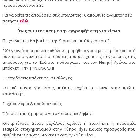
προσφέρεται στο 3.35.
Για να δείτε τις αποδόσεις στις υπόλοιπες 16 αποψινές αναμετρήσεις
πατήστε
εδώ
Έως 50€ Free Bet με την εγγραφή* στη Stoiximan
Παιχνίδια που θα βρείτε στην Stoiximan με 0% γκανιότα*!
*0% γκανιότα σημαίνει καθόλου προμήθεια για την εταιρεία και κατά
συνέπεια μεγαλύτερες αποδόσεις του στοιχήματος παγκοσμίως στις
αποδόσεις για το 12Χ στο ποδόσφαιρο και τον Νικητή Αγώνα στο
μπάσκετ ΠΡΙΝ ΤΗΝ ΕΝΑΡΞΗ!
Οι αποδόσεις υπόκεινται σε αλλαγές.
Φυσικά πάντα για νέους παίκτες ισχύει το 100% στην πρώτη
κατάθεση*.
*Ισχύουν όροι & προϋποθέσεις
* Απαιτείται τζιράρισμα για σκοπούς ανάληψης
Και…μπόνους! Στους μεγάλους αγώνες η Stoiximan, η κορυφαία
εταιρεία στοιχηματισμού στην Κύπρο, έχει ειδικές προσφορές που
ανεβαίνουν live στο Stoiximan.com.cy κάθε μέρα.