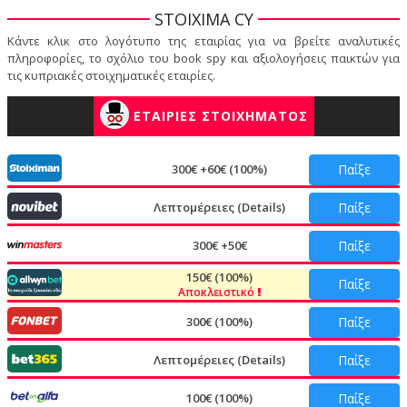
STOIXIMA CY
Κάντε κλικ στο λογότυπο της εταιρίας για να βρείτε αναλυτικές
πληροφορίες, το σχόλιο του book spy και αξιολογήσεις παικτών για
τις κυπριακές στοιχηματικές εταιρίες.
ΕΤΑΙΡΙΕΣ ΣΤΟΙΧΗΜΑΤΟΣ
300€ +60€ (100%)
Παίξε
Λεπτομέρειες (Details)
Παίξε
300€ +50€
Παίξε
150€ (100%)
Παίξε
Αποκλειστικό
300€ (100%)
Παίξε
Λεπτομέρειες (Details)
Παίξε
100€ (100%)
Παίξε