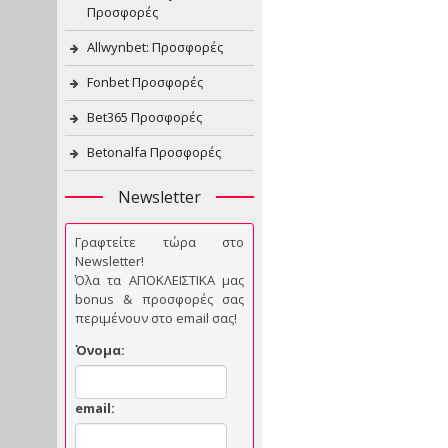
Προσφορές
Allwynbet: Προσφορές
Fonbet Προσφορές
Bet365 Προσφορές
Betonalfa Προσφορές
Newsletter
Γραφτείτε τώρα στο
Newsletter!
Όλα τα ΑΠΟΚΛΕΙΣΤΙΚΑ μας
bonus & προσφορές σας
περιμένουν στο email σας!
Όνομα:
email: