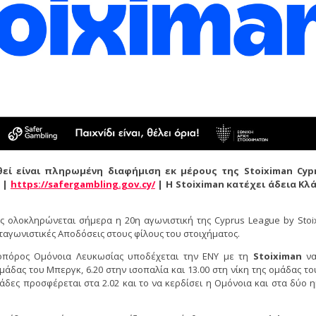
εί είναι πληρωμένη διαφήμιση εκ μέρους της Stoiximan Cypr
α |
https://safergambling.gov.cy/
| Η Stoiximan κατέχει άδεια Κλ
ς ολοκληρώνεται σήμερα η 20η αγωνιστική της Cyprus League by Stoi
αγωνιστικές Αποδόσεις στους φίλους του στοιχήματος.
τοπόρος Ομόνοια Λευκωσίας υποδέχεται την ΕΝΥ με τη
Stoiximan
να
μάδας του Μπεργκ, 6.20 στην ισοπαλία και 13.00 στη νίκη της ομάδας τ
άδες προσφέρεται στα 2.02 και το να κερδίσει η Ομόνοια και στα δύο 