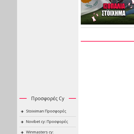
Προσφορές Cy
Stoiximan Προσφορές
Novibet cy: Προσφορές
Winmasters cy: