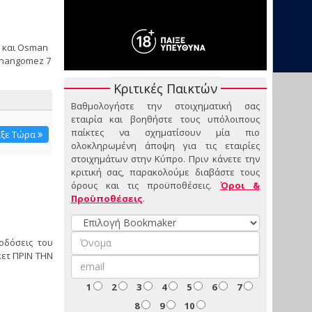
ς και Osman
ernangomez 7
Κριτικές Παικτών
Βαθμολογήστε την στοιχηματική σας
εταιρία και βοηθήστε τους υπόλοιπους
παίκτες να σχηματίσουν μία πιο
ίξε Τώρα
ολοκληρωμένη άποψη για τις εταιρίες
στοιχημάτων στην Κύπρο. Πριν κάνετε την
κριτική σας, παρακολούμε διαβάστε τους
όρους και τις προϋποθέσεις.
Όροι &
Προϋποθέσεις
.
οδόσεις του
κετ ΠΡΙΝ ΤΗΝ
1
2
3
4
5
6
7
8
9
10