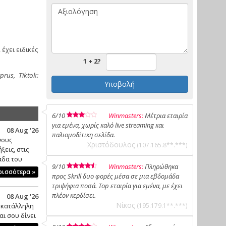
έχει ειδικές
1 + 2?
rus, Tiktok:
6/10
Winmasters:
Μέτρια εταιρία
για εμένα, χωρίς καλό live streaming και
08 Aug '26
παλιομοδίτικη σελίδα.
νους
Χριστόδουλος
(107.165.8**.***)
εις, στις
άδα του
9/10
Winmasters:
Πληρώθηκα
ρισσότερα »
προς Skrill δυο φορές μέσα σε μια εβδομάδα
τριψήφια ποσά. Top εταιρία για εμένα, με έχει
πλέον κερδίσει.
08 Aug '26
Νίκος
(195.179.1**.***)
ν κατάλληλη
αι σου δίνει