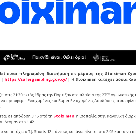
εί είναι πληρωμένη διαφήμιση εκ μέρους της Stoiximan Cypr
α |
https://safergambling.gov.cy/
| Η Stoiximan κατέχει άδεια Κλ
ης
ι στις 21:30 εκτός έδρας την Παρτίζαν στο πλαίσιο της 27
αγωνιστικής 
να προσφέρει Ενισχυμένες και Super Ενισχυμένες Αποδόσεις στους φίλο
.
ται σε απόδοση 3.15 από τη
Stoiximan
, η ισοπαλία στην κανονική διάρκ
ου Αταμάν στο 1.42.
 να πετύχει ο Τ.J. Shorts 12 πόντους και άνω δίνεται στα 2.95 και το να π