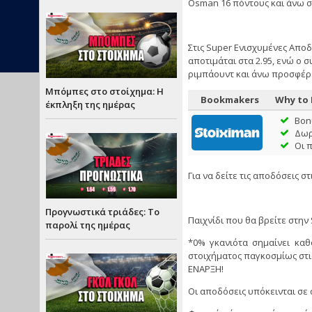
Osman 16 πόντους και άνω στ
Στις Super Ενισχυμένες Απο
αποτιμάται στα 2.95, ενώ ο 
ριμπάουντ και άνω προσφέρετ
Μπόμπες στο στοίχημα: Η
Bookmakers
Why to 
έκπληξη της ημέρας
Bon
Δωρ
Οι 
Για να δείτε τις αποδόσεις 
Προγνωστικά τριάδες: Το
Παιχνίδι που θα βρείτε στην 
παρολί της ημέρας
*0% γκανιότα σημαίνει καθ
στοιχήματος παγκοσμίως στι
ΕΝΑΡΞΗ!
Οι αποδόσεις υπόκεινται σε 