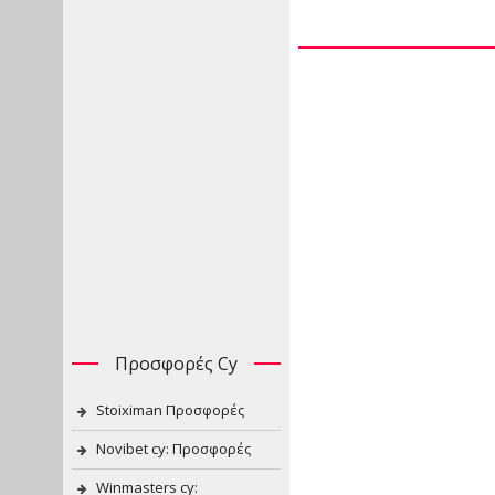
Προσφορές Cy
Stoiximan Προσφορές
Novibet cy: Προσφορές
Winmasters cy: