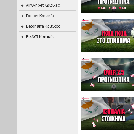
Allwynbet Κριτικές
Fonbet Κριτικές
Betonalfa Κριτικές
Bet365 Κριτικές