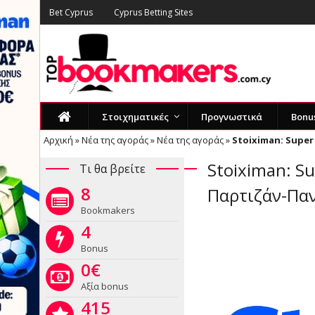
Bet Cyprus
Cyprus Betting Sites
Στοιχηματικές
Προγνωστικά
Bonu
Αρχική
»
Νέα της αγοράς
»
Νέα της αγοράς
»
Stoiximan: Supe
Stoiximan: S
Τι θα βρείτε
8
Παρτιζάν-Πα
Bookmakers
4
Bonus
0
€
Αξία bonus
415