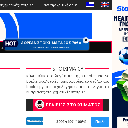
οιχηματικές Εταιρίες
Κάνε την κριτική σου!
ΔΩΡΕΑΝ ΣΤΟΙΧΗΜΑΤΑ ΕΩΣ 70€ »
τικές
*ΙΣΧΥΟΥΝ ΟΡΟΙ & ΠΡΟΫΠΟΘΕΣΕΙΣ
STOIXIMA CY
Κάντε κλικ στο λογότυπο της εταιρίας για να
βρείτε αναλυτικές πληροφορίες, το σχόλιο του
book spy και αξιολογήσεις παικτών για τις
κυπριακές στοιχηματικές εταιρίες.
ΕΤΑΙΡΙΕΣ ΣΤΟΙΧΗΜΑΤΟΣ
300€ +60€ (100%)
Παίξε