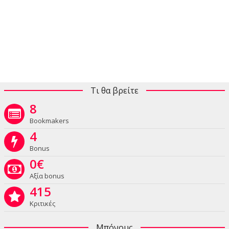
Τι θα βρείτε
8
Bookmakers
4
Bonus
0
€
Αξία bonus
415
Κριτικές
Μπόνους