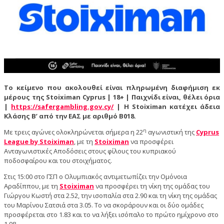
Το κείμενο που ακολουθεί είναι πληρωμένη διαφήμιση εκ
μέρους της Stoiximan Cyprus | 18+ | Παιχνίδι είναι, θέλει όρια
|
https://safergambling.gov.cy/
| Η Stoiximan κατέχει άδεια
Κλάσης Β’ από την ΕΑΣ με αριθμό B018.
η
Με τρεις αγώνες ολοκληρώνεται σήμερα η 22
αγωνιστική της
Cyprus
League
by
Stoiximan
, με τη
Stoiximan
να προσφέρει
Aνταγωνιστικές Αποδόσεις στους φίλους του κυπριακού
ποδοσφαίρου και του στοιχήματος.
Στις 15:00 στο ΓΣΠ ο Ολυμπιακός αντιμετωπίζει την Ομόνοια
Αραδίππου, με τη
Stoiximan
να προσφέρει τη νίκη της ομάδας του
Γιώργου Κωστή στα 2.52, την ισοπαλία στα 2.90 και τη νίκη της ομάδας
του Μαρίνου Σατσιά στα 3.05. Το να σκοράρουν και οι δύο ομάδες
προσφέρεται στο 1.83 και το να λήξει ισόπαλο το πρώτο ημίχρονο στο
1.98.