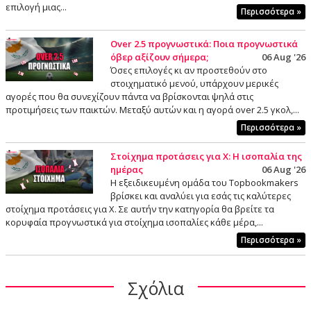
επιλογή μιας...
Περισσότερα »
Over 2.5 προγνωστικά: Ποια προγνωστικά
όβερ αξίζουν σήμερα;
06 Aug '26
Όσες επιλογές κι αν προστεθούν στο
στοιχηματικό μενού, υπάρχουν μερικές
αγορές που θα συνεχίζουν πάντα να βρίσκονται ψηλά στις
προτιμήσεις των παικτών. Μεταξύ αυτών και η αγορά over 2.5 γκολ,...
Περισσότερα »
Στοίχημα προτάσεις για Χ: Η ισοπαλία της
ημέρας
06 Aug '26
Η εξειδικευμένη ομάδα του Topbookmakers
βρίσκει και αναλύει για εσάς τις καλύτερες
στοίχημα προτάσεις για X. Σε αυτήν την κατηγορία θα βρείτε τα
κορυφαία προγνωστικά για στοίχημα ισοπαλίες κάθε μέρα,...
Περισσότερα »
Σχόλια