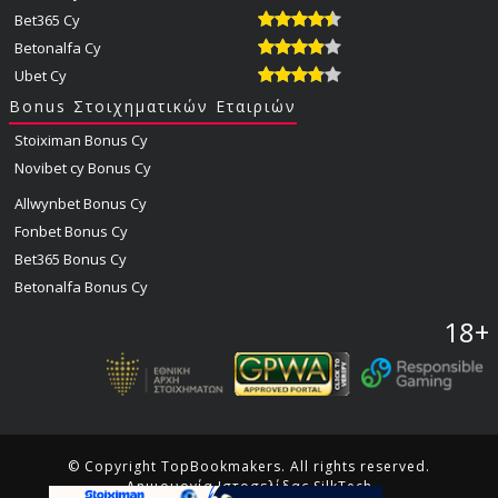
Bet365 Cy
Betonalfa Cy
Ubet Cy
Bonus Στοιχηματικών Εταιριών
Stoiximan Bonus Cy
Novibet cy Bonus Cy
Allwynbet Bonus Cy
Fonbet Bonus Cy
Bet365 Bonus Cy
Betonalfa Bonus Cy
18+
© Copyright TopBookmakers. All rights reserved.
Δημιουργία Ιστοσελίδας SilkTech