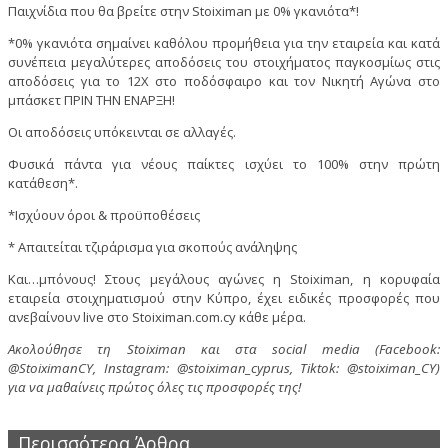
Παιχνίδια που θα βρείτε στην Stoiximan με 0% γκανιότα*!
*0% γκανιότα σημαίνει καθόλου προμήθεια για την εταιρεία και κατά
συνέπεια μεγαλύτερες αποδόσεις του στοιχήματος παγκοσμίως στις
αποδόσεις για το 12Χ στο ποδόσφαιρο και τον Νικητή Αγώνα στο
μπάσκετ ΠΡΙΝ ΤΗΝ ΕΝΑΡΞΗ!
Οι αποδόσεις υπόκεινται σε αλλαγές.
Φυσικά πάντα για νέους παίκτες ισχύει το 100% στην πρώτη
κατάθεση*.
*Ισχύουν όροι & προϋποθέσεις
* Απαιτείται τζιράρισμα για σκοπούς ανάληψης
Και…μπόνους! Στους μεγάλους αγώνες η Stoiximan, η κορυφαία
εταιρεία στοιχηματισμού στην Κύπρο, έχει ειδικές προσφορές που
ανεβαίνουν live στο Stoiximan.com.cy κάθε μέρα.
Ακολούθησε τη Stoiximan και στα social media (Facebook:
@StoiximanCY, Instagram: @stoiximan_cyprus, Tiktok: @stoiximan_CY)
για να μαθαίνεις πρώτος όλες τις προσφορές της!
Περισσότερα Άρθρα