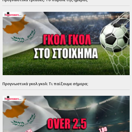
Προγνωστικά γκολ γκολ: Τι παίζουμε σήμερα;