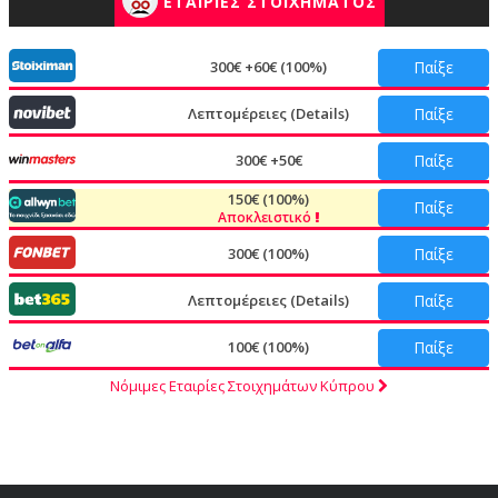
ΕΤΑΙΡΙΕΣ ΣΤΟΙΧΗΜΑΤΟΣ
300€ +60€ (100%)
Παίξε
Λεπτομέρειες (Details)
Παίξε
300€ +50€
Παίξε
150€ (100%)
Παίξε
Αποκλειστικό
300€ (100%)
Παίξε
Λεπτομέρειες (Details)
Παίξε
100€ (100%)
Παίξε
Νόμιμες Εταιρίες Στοιχημάτων Κύπρου