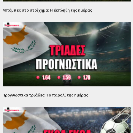
Μπόμπες στο στοίχημα: Η έκπληξη της ημέρας
Προγνωστικά τριάδες: Το παρολί της ημέρας