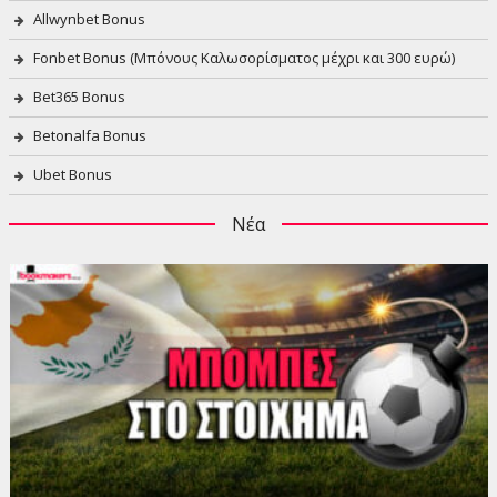
Allwynbet Bonus
Fonbet Bonus (Μπόνους Καλωσορίσματος μέχρι και 300 ευρώ)
Bet365 Bonus
Betonalfa Bonus
Ubet Bonus
Νέα