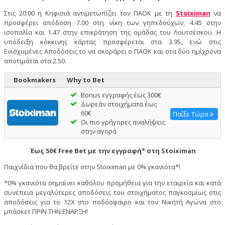
Στις 20:00 η Κηφισιά αντιμετωπίζει τον ΠΑΟΚ με τη
Stoiximan
να
προσφέρει απόδοση 7.00 στη νίκη των γηπεδούχων, 4.45 στην
ισοπαλία και 1.47 στην επικράτηση της ομάδας του Λουτσέσκου. Η
υπόδειξη κόκκινης κάρτας προσφέρεται στα 3.95, ενώ στις
Ενισχυμένες Αποδόσεις το να σκοράρει ο ΠΑΟΚ και στα δύο ημίχρονα
αποτιμάται στα 2.50.
Bookmakers
Why to Bet
Bonus εγγραφής έως 300€
Δωρεάν στοιχήματα έως
60€
Παίξε Τώρα
Οι πιο γρήγορες αναλήψεις
στην αγορά
Έως 50€ Free Bet με την εγγραφή* στη Stoiximan
Παιχνίδια που θα βρείτε στην Stoiximan με 0% γκανιότα*!
*0% γκανιότα σημαίνει καθόλου προμήθεια για την εταιρεία και κατά
συνέπεια μεγαλύτερες αποδόσεις του στοιχήματος παγκοσμίως στις
αποδόσεις για το 12Χ στο ποδόσφαιρο και τον Νικητή Αγώνα στο
μπάσκετ ΠΡΙΝ ΤΗΝ ΕΝΑΡΞΗ!