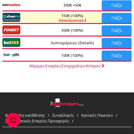
300€ +50€
Παίξε
150€ (100%)
Παίξε
Αποκλειστικό
300€ (100%)
Παίξε
Λεπτομέρειες (Details)
Παίξε
100€ (100%)
Παίξε
Νόμιμες Εταιρίες Στοιχημάτων Κύπρου
Bonus 1ης κατάθεσης
/
Συναλλαγές
/
Κριτικές Παικτών
/
Στοιχηματικές Εταιρίες Προσφορές
/