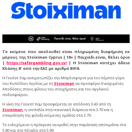
Το κείμενο που ακολουθεί είναι πληρωμένη διαφήμιση εκ
μέρους της Stoiximan Cyprus | 18+ | Παιχνίδι είναι, θέλει όρια
|
https://safergambling.gov.cy/
| Η Stoiximan κατέχει άδεια
Κλάσης Β’ από την ΕΑΣ με αριθμό B018.
Η Γουέστ Χαμ αντιμετωπίζει την Μπρέντφορντ για τον πέμπτο γύρο
του Κυπέλλου Αγγλίας με τη
Stoiximan
να προσφέρει Ενισχυμένες
Αποδόσεις στους φίλους του στοιχήματος και του αγγλικού
ποδοσφαίρου.
Η νίκη της Γούεστ Χαμ προσφέρεται σε απόδοση 3.43 από τη
Stoiximan
, η ισοπαλία στην κανονική διάρκεια στα 3.70 και η
επικράτηση της φιλοξενούμενης ομάδας στα 2.70.
Το ενδεχόμενο η πρόκριση να κριθεί στην παράταση αποτιμάται στα
5.80 και στα πέναλτι στα 5.90.