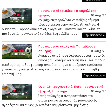
Προγνωστικά τριάδες: Το παρολί της
ημέρας
08 Aug '26
Αν ψάχνεις παρολί για να παίξεις σήμερα,
τότε βρίσκεται στην κατάλληλη σελίδα. Η
ομάδα του Topbookmakers αξιολογεί ότι... κινείται και σου δίνει τα
πιο δυνατά προγνωστικά τριάδες. Στη σελίδα που...
Περισσότερα »
Προγνωστικά γκολ γκολ: Τι παίζουμε
σήμερα;
08 Aug '26
Ανάμεσα στις δημοφιλέστερες στοιχηματικές
αγορές συναντάμε και αυτή που θέλει τις δύο
ομάδες μιας ποδοσφαιρικής αναμέτρησης να σκοράρουν. Ευρύτερα
γνωστό ως γκολ γκολ, το συγκεκριμένο σενάριο αποτελεί συνήθη
επιλογή μιας...
Περισσότερα »
Over 2.5 προγνωστικά: Ποια προγνωστικά
όβερ αξίζουν σήμερα;
08 Aug '26
Όσες επιλογές κι αν προστεθούν στο
στοιχηματικό μενού, υπάρχουν μερικές
αγορές που θα συνεχίζουν πάντα να βρίσκονται ψηλά στις