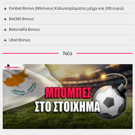
Fonbet Bonus (Μπόνους Καλωσορίσματος μέχρι και 300 ευρώ)
Bet365 Bonus
Betonalfa Bonus
Ubet Bonus
Νέα