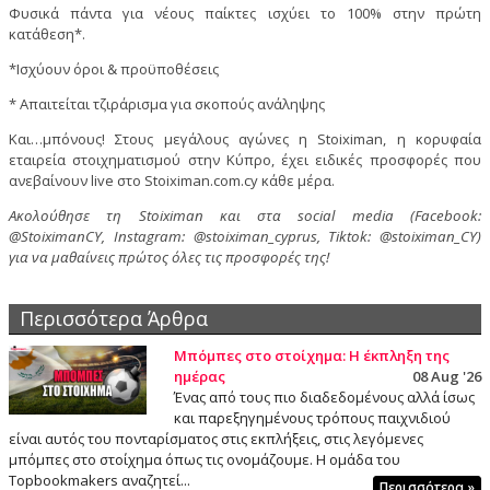
Φυσικά πάντα για νέους παίκτες ισχύει το 100% στην πρώτη
κατάθεση*.
*Ισχύουν όροι & προϋποθέσεις
* Απαιτείται τζιράρισμα για σκοπούς ανάληψης
Και…μπόνους! Στους μεγάλους αγώνες η Stoiximan, η κορυφαία
εταιρεία στοιχηματισμού στην Κύπρο, έχει ειδικές προσφορές που
ανεβαίνουν live στο Stoiximan.com.cy κάθε μέρα.
Ακολούθησε τη Stoiximan και στα social media (Facebook:
@StoiximanCY, Instagram: @stoiximan_cyprus, Tiktok: @stoiximan_CY)
για να μαθαίνεις πρώτος όλες τις προσφορές της!
Περισσότερα Άρθρα
Μπόμπες στο στοίχημα: Η έκπληξη της
ημέρας
08 Aug '26
Ένας από τους πιο διαδεδομένους αλλά ίσως
και παρεξηγημένους τρόπους παιχνιδιού
είναι αυτός του πονταρίσματος στις εκπλήξεις, στις λεγόμενες
μπόμπες στο στοίχημα όπως τις ονομάζουμε. Η ομάδα του
Topbookmakers αναζητεί...
Περισσότερα »