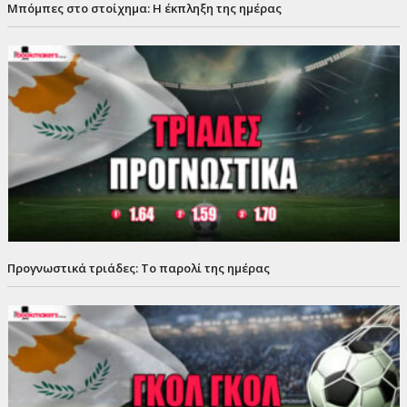
Μπόμπες στο στοίχημα: Η έκπληξη της ημέρας
Προγνωστικά τριάδες: Το παρολί της ημέρας