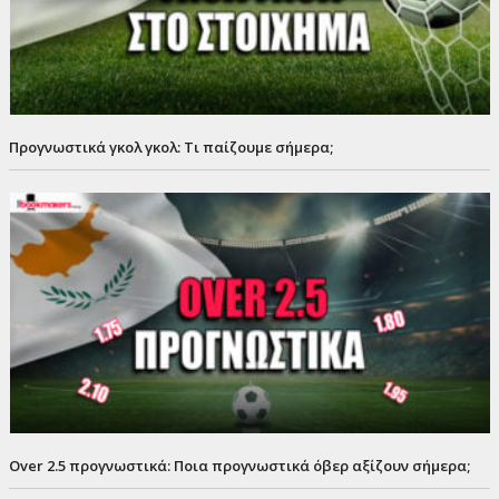
Προγνωστικά γκολ γκολ: Τι παίζουμε σήμερα;
Over 2.5 προγνωστικά: Ποια προγνωστικά όβερ αξίζουν σήμερα;