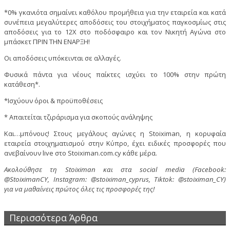
*0% γκανιότα σημαίνει καθόλου προμήθεια για την εταιρεία και κατά
συνέπεια μεγαλύτερες αποδόσεις του στοιχήματος παγκοσμίως στις
αποδόσεις για το 12Χ στο ποδόσφαιρο και τον Νικητή Αγώνα στο
μπάσκετ ΠΡΙΝ ΤΗΝ ΕΝΑΡΞΗ!
Οι αποδόσεις υπόκεινται σε αλλαγές.
Φυσικά πάντα για νέους παίκτες ισχύει το 100% στην πρώτη
κατάθεση*.
*Ισχύουν όροι & προϋποθέσεις
* Απαιτείται τζιράρισμα για σκοπούς ανάληψης
Και…μπόνους! Στους μεγάλους αγώνες η Stoiximan, η κορυφαία
εταιρεία στοιχηματισμού στην Κύπρο, έχει ειδικές προσφορές που
ανεβαίνουν live στο Stoiximan.com.cy κάθε μέρα.
Ακολούθησε τη Stoiximan και στα social media (Facebook:
@StoiximanCY, Instagram: @stoiximan_cyprus, Tiktok: @stoiximan_CY)
για να μαθαίνεις πρώτος όλες τις προσφορές της!
Περισσότερα Άρθρα