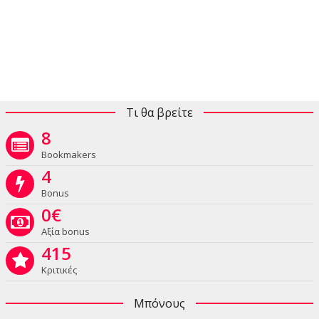
Τι θα βρείτε
8
Bookmakers
4
Bonus
0
€
Αξία bonus
415
Κριτικές
Μπόνους