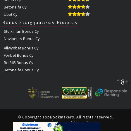
Betonalfa Cy
Ubet Cy
Bonus Στοιχηματικών Εταιριών
Stoiximan Bonus Cy
Novibet cy Bonus Cy
Allwynbet Bonus Cy
Fonbet Bonus Cy
Bet365 Bonus Cy
Betonalfa Bonus Cy
18+
© Copyright TopBookmakers. All rights reserved.
Δημιουργία Ιστοσελίδας SilkTech