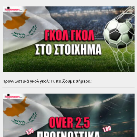
Προγνωστικά γκολ γκολ: Τι παίζουμε σήμερα;