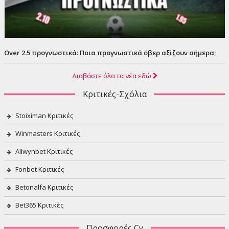
Over 2.5 προγνωστικά: Ποια προγνωστικά όβερ αξίζουν σήμερα;
Διαβάστε όλα τα νέα εδώ
Κριτικές-Σχόλια
Stoiximan Κριτικές
Winmasters Κριτικές
Allwynbet Κριτικές
Fonbet Κριτικές
Betonalfa Κριτικές
Bet365 Κριτικές
Προσφορές Cy