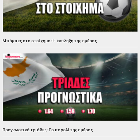
Μπόμπες στο στοίχημα: Η έκπληξη της ημέρας
Προγνωστικά τριάδες: Το παρολί της ημέρας