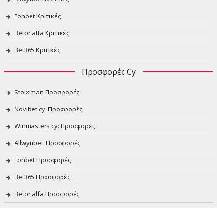
Fonbet Κριτικές
Betonalfa Κριτικές
Bet365 Κριτικές
Προσφορές Cy
Stoiximan Προσφορές
Novibet cy: Προσφορές
Winmasters cy: Προσφορές
Allwynbet: Προσφορές
Fonbet Προσφορές
Bet365 Προσφορές
Betonalfa Προσφορές