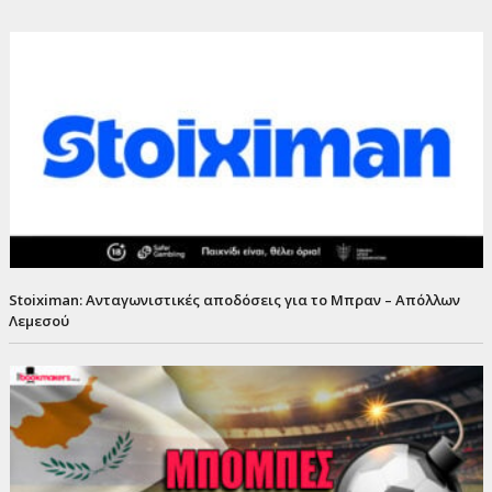
Stoiximan: Ανταγωνιστικές αποδόσεις για το Μπραν – Απόλλων
Λεμεσού