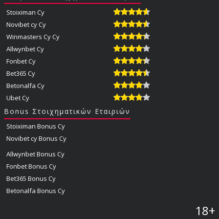
Stoiximan Cy
Novibet cy Cy
Winmasters Cy Cy
Allwynbet Cy
Fonbet Cy
Bet365 Cy
Betonalfa Cy
Ubet Cy
Bonus Στοιχηματικών Εταιριών
Stoiximan Bonus Cy
Novibet cy Bonus Cy
Allwynbet Bonus Cy
Fonbet Bonus Cy
Bet365 Bonus Cy
Betonalfa Bonus Cy
18+