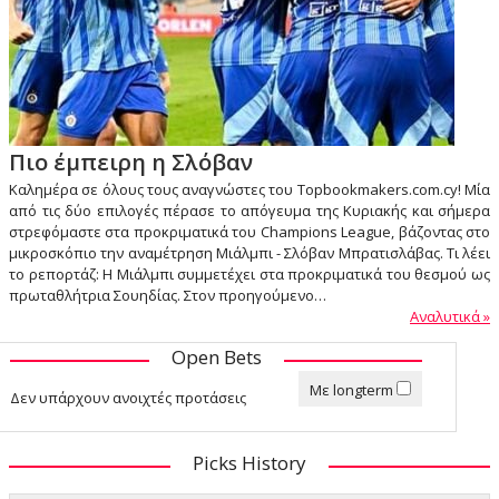
Πιο έμπειρη η Σλόβαν
Καλημέρα σε όλους τους αναγνώστες του Topbookmakers.com.cy! Μία
από τις δύο επιλογές πέρασε το απόγευμα της Κυριακής και σήμερα
στρεφόμαστε στα προκριματικά του Champions League, βάζοντας στο
μικροσκόπιο την αναμέτρηση Μιάλμπι - Σλόβαν Μπρατισλάβας. Τι λέει
το ρεπορτάζ: Η Μιάλμπι συμμετέχει στα προκριματικά του θεσμού ως
πρωταθλήτρια Σουηδίας. Στον προηγούμενο…
Αναλυτικά »
Open Bets
Με longterm
Δεν υπάρχουν ανοιχτές προτάσεις
Picks History