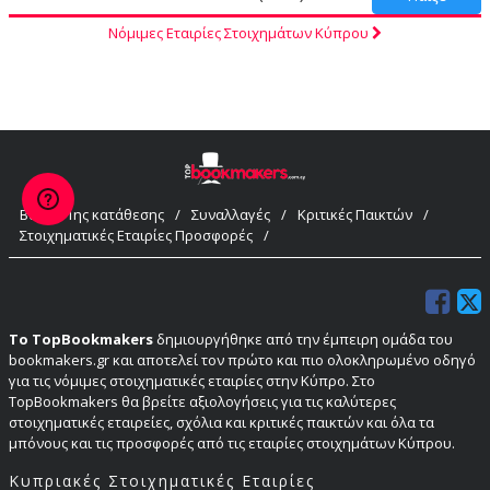
Νόμιμες Εταιρίες Στοιχημάτων Κύπρου
Bonus 1ης κατάθεσης
/
Συναλλαγές
/
Κριτικές Παικτών
/
Στοιχηματικές Εταιρίες Προσφορές
/
Το TopBookmakers
δημιουργήθηκε από την έμπειρη ομάδα του
bookmakers.gr και αποτελεί τον πρώτο και πιο ολοκληρωμένο οδηγό
για τις νόμιμες στοιχηματικές εταιρίες στην Κύπρο. Στο
TopBookmakers θα βρείτε αξιολογήσεις για τις καλύτερες
στοιχηματικές εταιρείες, σχόλια και κριτικές παικτών και όλα τα
μπόνους και τις προσφορές από τις εταιρίες στοιχημάτων Κύπρου.
Κυπριακές Στοιχηματικές Εταιρίες