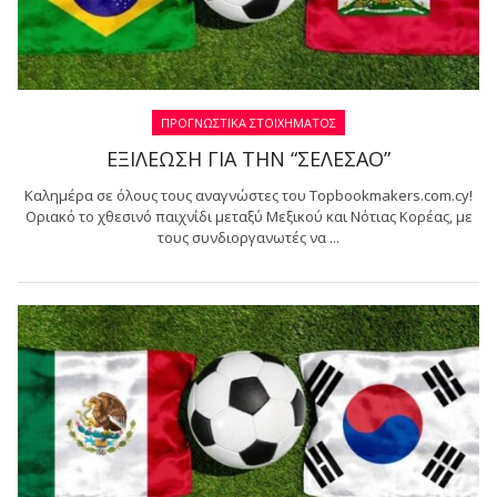
ΠΡΟΓΝΩΣΤΙΚΑ ΣΤΟΙΧΗΜΑΤΟΣ
ΕΞΙΛΕΩΣΗ ΓΙΑ ΤΗΝ “ΣΕΛΕΣΑΟ”
Καλημέρα σε όλους τους αναγνώστες του Topbookmakers.com.cy!
Οριακό το χθεσινό παιχνίδι μεταξύ Μεξικού και Νότιας Κορέας, με
τους συνδιοργανωτές να ...