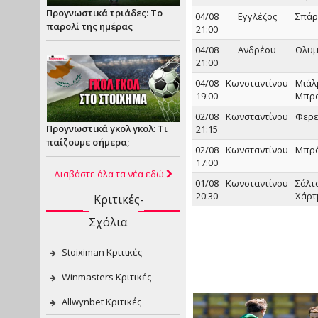
Προγνωστικά τριάδες: Το
04/08
Εγγλέζος
Σπάρ
παρολί της ημέρας
21:00
04/08
Ανδρέου
Ολυμ
21:00
04/08
Κωνσταντίνου
Μιάλ
19:00
Μπρα
02/08
Κωνσταντίνου
Φερε
Προγνωστικά γκολ γκολ: Τι
21:15
παίζουμε σήμερα;
02/08
Κωνσταντίνου
Μπρό
17:00
Διαβάστε όλα τα νέα εδώ
01/08
Κωνσταντίνου
Σάλτ
20:30
Χάρτ
Κριτικές-
Σχόλια
Stoiximan Κριτικές
Winmasters Κριτικές
Allwynbet Κριτικές