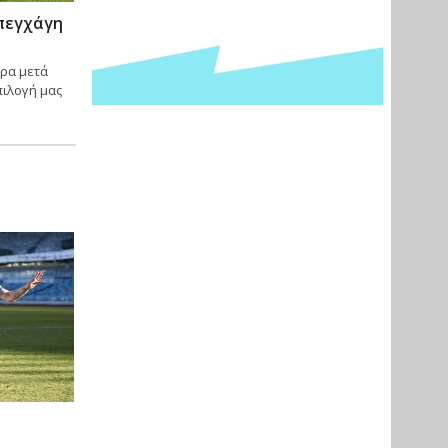
οπεγχάγη
ρα μετά
πιλογή μας