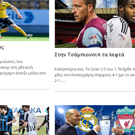
ός
Στην Τσάμπιονσιπ τα λεφτά
αγνώστες του
 σκορ στη χθεσινή
Kαλησπέρα σας. To Οver 2.5 του 1.76 ήρθε
ριέχαμν άνοιξε μόλις στο
χθες στο Κοπεγχάγης-Άαρχους 4-1 (με το σκ
2-1 ......