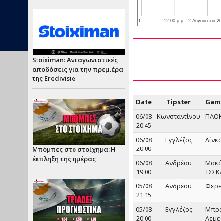
1…
12:00 μ.μ.
2 Αυγούστου 2
Stoiximan: Ανταγωνιστικές
αποδόσεις για την πρεμιέρα
της Eredivisie
Date
Tipster
Gam
06/08
Κωνσταντίνου
ΠΑΟΚ
20:45
06/08
Εγγλέζος
Λίνκ
20:00
Μπόμπες στο στοίχημα: Η
έκπληξη της ημέρας
06/08
Ανδρέου
Μακά
19:00
ΤΣΣΚ
05/08
Ανδρέου
Φερε
21:15
05/08
Εγγλέζος
Μπρα
20:00
Λεμε