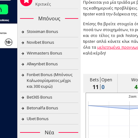
Πρόκειται για μία τριάδα με
Κριτικές
τις καθημερινές προβλέψεις.
tipster κατά την διάρκεια της
Μπόνους
Επίσης θα βρείτε στοιχεία ό
ποσά των στοιχημάτων, το pro
Stoiximan Bonus
και στο τέλος το pick histo
tipster απλά κάνετε κλικ π
Novibet Bonus
όλα τα
μελετημένα προγνωσ
Winmasters Bonus
καλά κέρδη!
Allwynbet Bonus
Fonbet Bonus (Μπόνους
Bets
Open
Wo
Καλωσορίσματος μέχρι
11
0
4
και 300 ευρώ)
Bet365 Bonus
Zoom
Betonalfa Bonus
Ubet Bonus
Νέα