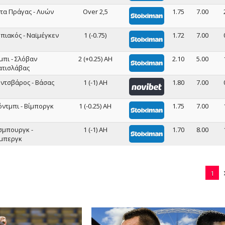
τα Πράγας - Λυών
Over 2,5
1.75
7.00
πιακός - Ναϊμέγκεν
1 (-0.75)
1.72
7.00
μπι - Σλόβαν
2 (+0.25) ΑΗ
2.10
5.00
τισλάβας
ντσβάρος - Βάσας
1 (-1) ΑΗ
1.80
7.00
ντμπι - Βίμποργκ
1 (-0.25) ΑΗ
1.75
7.00
σμπουργκ -
1 (-1) ΑΗ
1.70
8.00
μπεργκ
1