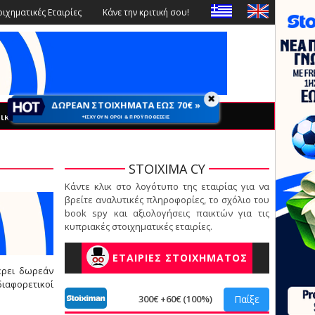
οιχηματικές Εταιρίες
Κάνε την κριτική σου!
ΔΩΡΕΑΝ ΣΤΟΙΧΗΜΑΤΑ ΕΩΣ 70€ »
τικές
*ΙΣΧΥΟΥΝ ΟΡΟΙ & ΠΡΟΫΠΟΘΕΣΕΙΣ
STOIXIMA CY
Κάντε κλικ στο λογότυπο της εταιρίας για να
βρείτε αναλυτικές πληροφορίες, το σχόλιο του
book spy και αξιολογήσεις παικτών για τις
κυπριακές στοιχηματικές εταιρίες.
ΕΤΑΙΡΙΕΣ ΣΤΟΙΧΗΜΑΤΟΣ
ρει δωρεάν
ιαφορετικοί
.
300€ +60€ (100%)
Παίξε