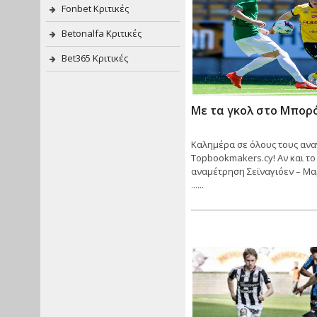
Fonbet Κριτικές
Betonalfa Κριτικές
Bet365 Κριτικές
Με τα γκολ στο Μπορ
Καλημέρα σε όλους τους αν
Topbookmakers.cy! Αν και το
αναμέτρηση Σεϊναγιόεν – Μα
......