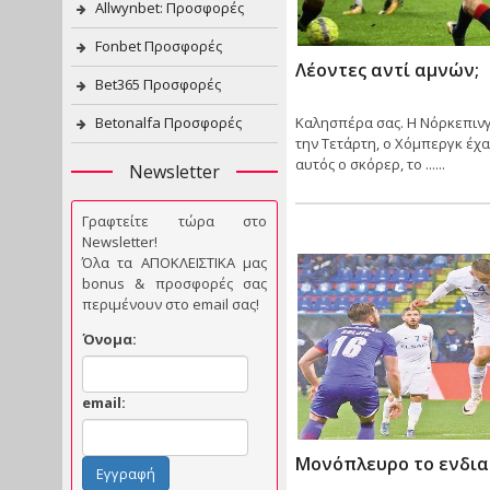
Allwynbet: Προσφορές
Fonbet Προσφορές
Λέοντες αντί αμνών;
Bet365 Προσφορές
Betonalfa Προσφορές
Kαλησπέρα σας. Η Νόρκεπινγ
την Τετάρτη, ο Χόμπεργκ έχα
αυτός ο σκόρερ, το ......
Newsletter
Γραφτείτε τώρα στο
Newsletter!
Όλα τα ΑΠΟΚΛΕΙΣΤΙΚΑ μας
bonus & προσφορές σας
περιμένουν στο email σας!
Όνομα:
email:
Μονόπλευρο το ενδι