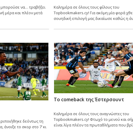
α μπορούσε να… τραβήξει
Καλημέρα σε όλους τους φίλους του
νή μέρα και πλέον μετά
Topbookmakers.cy! Για ακόμη μία φορά χθε
σουηδική επιλογή μας δικαίωσε καθώς η άνετ
To comeback της Έστερσουντ
Καλημέρα σε όλους τους αναγνώστες του
Topbookmakers.cy! Φτωχό το μενού και σ
εριποιήθηκε δεόντως τη
είναι λίγα πλέον τα πρωταθλήματα που βρίσκο
, άνοιξε το σκορ στο 7’ κι