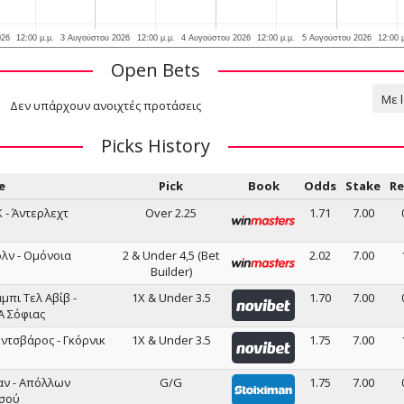
026
12:00 μ.μ.
3 Αυγούστου 2026
12:00 μ.μ.
4 Αυγούστου 2026
12:00 μ.μ.
5 Αυγούστου 2026
12:00 
Open Bets
Με 
Δεν υπάρχουν ανοιχτές προτάσεις
Picks History
e
Pick
Book
Odds
Stake
Re
 - Άντερλεχτ
Over 2.25
1.71
7.00
ολν - Ομόνοια
2 & Under 4,5 (Bet
2.02
7.00
Builder)
μπι Τελ Αβίβ -
1Χ & Under 3.5
1.70
7.00
Α Σόφιας
ντσβάρος - Γκόρνικ
1Χ & Under 3.5
1.75
7.00
ν - Απόλλων
G/G
1.75
7.00
σού