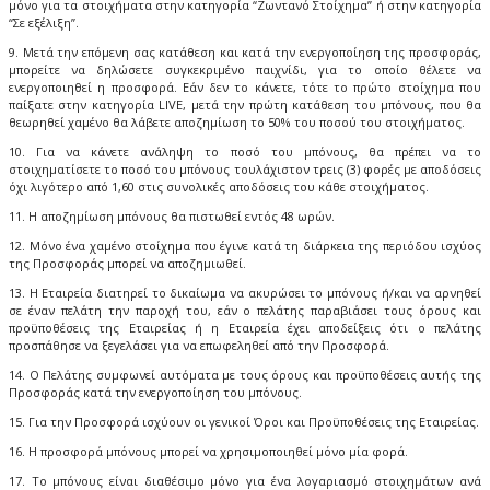
μόνο για τα στοιχήματα στην κατηγορία “Ζωντανό Στοίχημα” ή στην κατηγορία
“Σε εξέλιξη”.
9. Μετά την επόμενη σας κατάθεση και κατά την ενεργοποίηση της προσφοράς,
μπορείτε να δηλώσετε συγκεκριμένο παιχνίδι, για το οποίο θέλετε να
ενεργοποιηθεί η προσφορά. Εάν δεν το κάνετε, τότε το πρώτο στοίχημα που
παίξατε στην κατηγορία LIVE, μετά την πρώτη κατάθεση του μπόνους, που θα
θεωρηθεί χαμένο θα λάβετε αποζημίωση το 50% του ποσού του στοιχήματος.
10. Για να κάνετε ανάληψη το ποσό του μπόνους, θα πρέπει να το
στοιχηματίσετε το ποσό του μπόνους τουλάχιστον τρεις (3) φορές με αποδόσεις
όχι λιγότερο από 1,60 στις συνολικές αποδόσεις του κάθε στοιχήματος.
11. Η αποζημίωση μπόνους θα πιστωθεί εντός 48 ωρών.
12. Μόνο ένα χαμένο στοίχημα που έγινε κατά τη διάρκεια της περιόδου ισχύος
της Προσφοράς μπορεί να αποζημιωθεί.
13. Η Εταιρεία διατηρεί το δικαίωμα να ακυρώσει το μπόνους ή/και να αρνηθεί
σε έναν πελάτη την παροχή του, εάν ο πελάτης παραβιάσει τους όρους και
προϋποθέσεις της Εταιρείας ή η Εταιρεία έχει αποδείξεις ότι ο πελάτης
προσπάθησε να ξεγελάσει για να επωφεληθεί από την Προσφορά.
14. O Πελάτης συμφωνεί αυτόματα με τους όρους και προϋποθέσεις αυτής της
Προσφοράς κατά την ενεργοποίηση του μπόνους.
15. Για την Προσφορά ισχύουν οι γενικοί Όροι και Προϋποθέσεις της Εταιρείας.
16. Η προσφορά μπόνους μπορεί να χρησιμοποιηθεί μόνο μία φορά.
17. Το μπόνους είναι διαθέσιμο μόνο για ένα λογαριασμό στοιχημάτων ανά