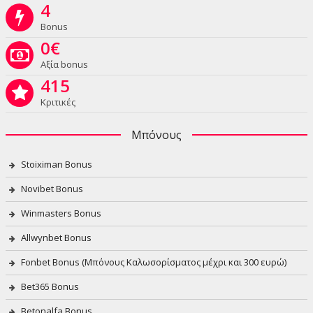
4
Bonus
0
€
Αξία bonus
415
Κριτικές
Μπόνους
Stoiximan Bonus
Novibet Bonus
Winmasters Bonus
Allwynbet Bonus
Fonbet Bonus (Μπόνους Καλωσορίσματος μέχρι και 300 ευρώ)
Bet365 Bonus
Betonalfa Bonus