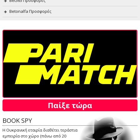
Bet365 Προσφορές
Betonalfa Προσφορές
Παίξε τώρα
BOOK SPY
Η Ουκρανική εταιρία διαθέτει τεράστια
εμπειρία στο χώρο (πάνω από 20