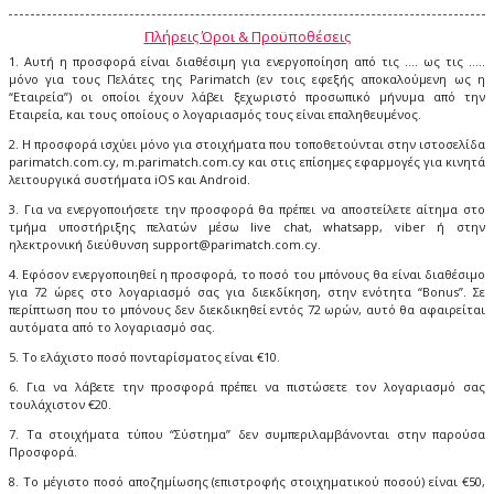
Πλήρεις Όροι & Προϋποθέσεις
1. Αυτή η προσφορά είναι διαθέσιμη για ενεργοποίηση από τις …. ως τις …..
μόνο για τους Πελάτες της Parimatch (εν τοις εφεξής αποκαλούμενη ως η
“Εταιρεία”) οι οποίοι έχουν λάβει ξεχωριστό προσωπικό μήνυμα από την
Εταιρεία, και τους οποίους ο λογαριασμός τους είναι επαληθευμένος.
2. Η προσφορά ισχύει μόνο για στοιχήματα που τοποθετούνται στην ιστοσελίδα
parimatch.com.cy, m.parimatch.com.cy και στις επίσημες εφαρμογές για κινητά
λειτουργικά συστήματα iOS και Android.
3. Για να ενεργοποιήσετε την προσφορά θα πρέπει να αποστείλετε αίτημα στο
τμήμα υποστήριξης πελατών μέσω live chat, whatsapp, viber ή στην
ηλεκτρονική διεύθυνση
support@parimatch.com.cy
.
4. Εφόσον ενεργοποιηθεί η προσφορά, το ποσό του μπόνους θα είναι διαθέσιμο
για 72 ώρες στο λογαριασμό σας για διεκδίκηση, στην ενότητα “Bonus”. Σε
περίπτωση που το μπόνους δεν διεκδικηθεί εντός 72 ωρών, αυτό θα αφαιρείται
αυτόματα από το λογαριασμό σας.
5. Το ελάχιστο ποσό πονταρίσματος είναι €10.
6. Για να λάβετε την προσφορά πρέπει να πιστώσετε τον λογαριασμό σας
τουλάχιστον €20.
7. Tα στοιχήματα τύπου “Σύστημα” δεν συμπεριλαμβάνονται στην παρούσα
Προσφορά.
8. Το μέγιστο ποσό αποζημίωσης (επιστροφής στοιχηματικού ποσού) είναι €50,