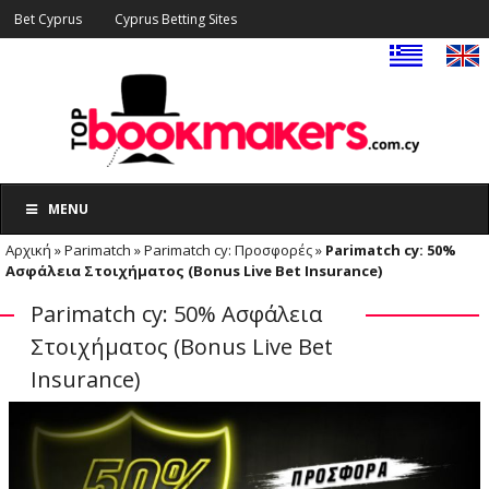
Bet Cyprus
Cyprus Betting Sites
MENU
Αρχική
»
Parimatch
»
Parimatch cy: Προσφορές
»
Parimatch cy: 50%
Ασφάλεια Στοιχήματος (Bonus Live Bet Insurance)
Parimatch cy: 50% Ασφάλεια
Στοιχήματος (Bonus Live Bet
Insurance)