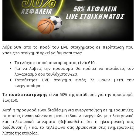
Λάβε 50% από το ποσό του LIVE στοιχήματος σε περίπτωση που
χάσεις το στοίχημα! Αρκεί να θυμάσαι πως:
Το ελάχιστο ποσό πονταρίσματος είναι €10.
Για να λάβεις την προσφορά θα πρέπει να πιστώσεις τον
λογαριασμό σου τουλάχιστον €20.
Τοποθέτησε LIVE
στοίχημα εντός 72 ωρών μετά την
ενεργοποίηση.
Το
ποσό επιστροφής
είναι 50% της κατάθεσης για την προσφορά,
έως €50.
Αυτή η προσφορά είναι διαθέσιμη για ενεργοποίηση σε ημερομηνίες,
οι οποίες ανακοινώνονται μέσω ειδικών ενεργειών με ηλεκτρονικά
και τηλεφωνικά μηνύματα (βεβαιωθείτε ότι η ηλεκτρονική σας
διεύθυνση ή / και το τηλέφωνο σας βρίσκονται στις ενημερωτικές
λίστες της εταιρίας).