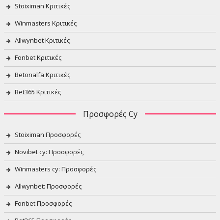
Stoiximan Κριτικές
Winmasters Κριτικές
Allwynbet Κριτικές
Fonbet Κριτικές
Betonalfa Κριτικές
Bet365 Κριτικές
Προσφορές Cy
Stoiximan Προσφορές
Novibet cy: Προσφορές
Winmasters cy: Προσφορές
Allwynbet: Προσφορές
Fonbet Προσφορές