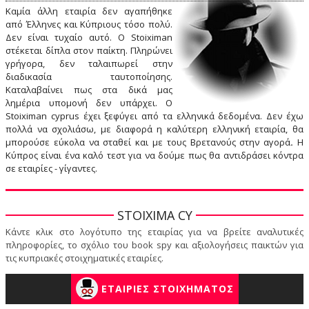
Καμία άλλη εταιρία δεν αγαπήθηκε
από Έλληνες και Κύπριους τόσο πολύ.
Δεν είναι τυχαίο αυτό. Ο Stoiximan
στέκεται δίπλα στον παίκτη. Πληρώνει
γρήγορα, δεν ταλαιπωρεί στην
διαδικασία ταυτοποίησης.
Καταλαβαίνει πως στα δικά μας
λημέρια υπομονή δεν υπάρχει. Ο
Stoiximan cyprus
έχει ξεφύγει από τα ελληνικά δεδομένα. Δεν έχω
πολλά να σχολιάσω, με διαφορά η καλύτερη ελληνική εταιρία, θα
μπορούσε εύκολα να σταθεί και με τους Βρετανούς στην αγορά
.
Η
Κύπρος είναι ένα καλό τεστ για να δούμε πως θα αντιδράσει κόντρα
σε εταιρίες - γίγαντες.
STOIXIMA CY
Κάντε κλικ στο λογότυπο της εταιρίας για να βρείτε αναλυτικές
πληροφορίες, το σχόλιο του book spy και αξιολογήσεις παικτών για
τις κυπριακές στοιχηματικές εταιρίες.
ΕΤΑΙΡΙΕΣ ΣΤΟΙΧΗΜΑΤΟΣ