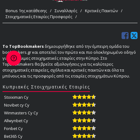
Bonus 1ης κατάθεσης
/
Συναλλαγές
/
Κριτικές Παικτών
/
Στοιχηματικές Εταιρίες Προσφορές
/
Το TopBookmakers
δημιουργήθηκε από την έμπειρη ομάδα του
bookmakers.gr και αποτελεί τον πρώτο και πιο ολοκληρωμένο οδηγό
για τις νόμιμες στοιχηματικές εταιρίες στην Κύπρο. Στο
TopBookmakers θα βρείτε αξιολογήσεις για τις καλύτερες
στοιχηματικές εταιρείες, σχόλια και κριτικές παικτών και όλα τα
μπόνους και τις προσφορές από τις εταιρίες στοιχημάτων Κύπρου.
Κυπριακές Στοιχηματικές Εταιρίες
Stoiximan Cy
Novibet cy Cy
Winmasters Cy Cy
Allwynbet Cy
Fonbet Cy
Bet365 Cy