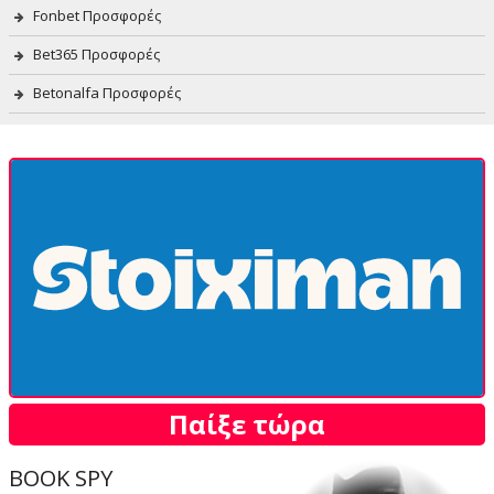
Fonbet Προσφορές
Bet365 Προσφορές
Betonalfa Προσφορές
Παίξε τώρα
BOOK SPY