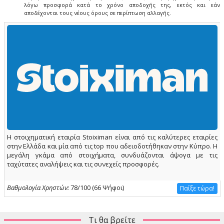
λόγω προσφορά κατά το χρόνο αποδοχής της, εκτός και εάν
αποδέχονται τους νέους όρους σε περίπτωση αλλαγής.
Η στοιχηματική εταιρία Stoiximan είναι από τις καλύτερες εταιρίες
στην Ελλάδα και μία από τις top που αδειοδοτήθηκαν στην Κύπρο. Η
μεγάλη γκάμα από στοιχήματα, συνδυάζονται άψογα με τις
ταχύτατες αναλήψεις και τις συνεχείς προσφορές.
Βαθμολογία Χρηστών:
78/100 (66 Ψήφοι)
Παίξε τώρα!
Τι θα βρείτε