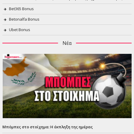
Bet365 Bonus
Betonalfa Bonus
Ubet Bonus
Νέα
Μπόμπες στο στοίχημα: Η έκπληξη της ημέρας