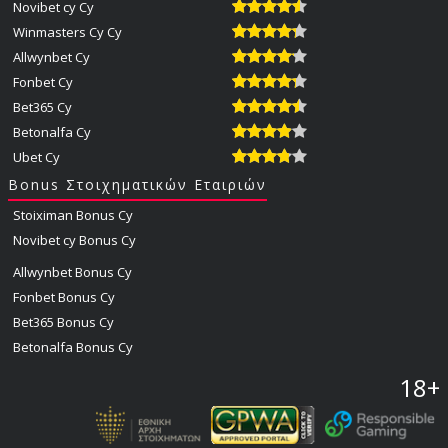
Novibet cy Cy
Winmasters Cy Cy
Allwynbet Cy
Fonbet Cy
Bet365 Cy
Betonalfa Cy
Ubet Cy
Bonus Στοιχηματικών Εταιριών
Stoiximan Bonus Cy
Novibet cy Bonus Cy
Allwynbet Bonus Cy
Fonbet Bonus Cy
Bet365 Bonus Cy
Betonalfa Bonus Cy
18+