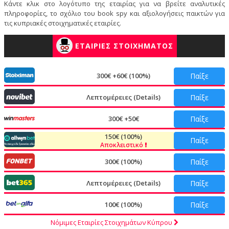
Κάντε κλικ στο λογότυπο της εταιρίας για να βρείτε αναλυτικές
πληροφορίες, το σχόλιο του book spy και αξιολογήσεις παικτών για
τις κυπριακές στοιχηματικές εταιρίες.
ΕΤΑΙΡΙΕΣ ΣΤΟΙΧΗΜΑΤΟΣ
300€ +60€ (100%)
Παίξε
Λεπτομέρειες (Details)
Παίξε
300€ +50€
Παίξε
150€ (100%)
Παίξε
Αποκλειστικό
300€ (100%)
Παίξε
Λεπτομέρειες (Details)
Παίξε
100€ (100%)
Παίξε
Νόμιμες Εταιρίες Στοιχημάτων Κύπρου