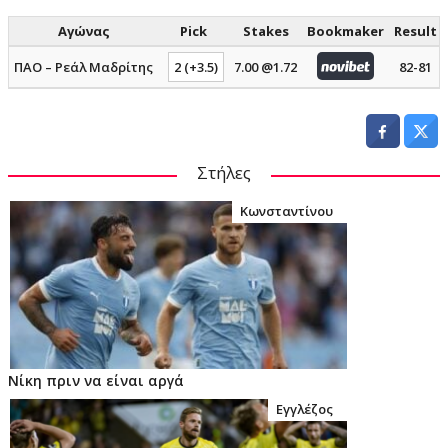
Αγώνας
Pick
Stakes
Bookmaker
Result
ΠΑΟ – Ρεάλ Μαδρίτης
2 (+3.5)
7.00 @1.72
82-81
Στήλες
Κωνσταντίνου
Νίκη πριν να είναι αργά
Εγγλέζος