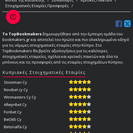
Bonus 1ης κατάθεσης
/
Συναλλαγές
/
Κριτικές Παικτών
/
Στοιχηματικές Εταιρίες Προσφορές
/
Το TopBookmakers
δημιουργήθηκε από την έμπειρη ομάδα του
bookmakers.gr και αποτελεί τον πρώτο και πιο ολοκληρωμένο οδηγό
για τις νόμιμες στοιχηματικές εταιρίες στην Κύπρο. Στο
TopBookmakers θα βρείτε αξιολογήσεις για τις καλύτερες
στοιχηματικές εταιρείες, σχόλια και κριτικές παικτών και όλα τα
μπόνους και τις προσφορές από τις εταιρίες στοιχημάτων Κύπρου.
Κυπριακές Στοιχηματικές Εταιρίες
Stoiximan Cy
Novibet cy Cy
Winmasters Cy Cy
Allwynbet Cy
Fonbet Cy
Bet365 Cy
Betonalfa Cy