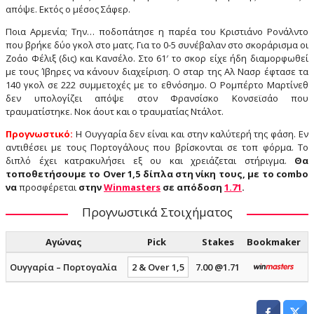
απόψε. Εκτός ο μέσος Σάφερ.
Ποια Αρμενία; Την… ποδοπάτησε η παρέα του Κριστιάνο Ρονάλντο
που βρήκε δύο γκολ στο ματς. Για το 0-5 συνέβαλαν στο σκοράρισμα οι
Ζοάο Φέλιξ (δις) και Κανσέλο. Στο 61′ το σκορ είχε ήδη διαμορφωθεί
με τους Ίβηρες να κάνουν διαχείριση. Ο σταρ της Αλ Νασρ έφτασε τα
140 γκολ σε 222 συμμετοχές με το εθνόσημο. Ο Ρομπέρτο Μαρτίνεθ
δεν υπολογίζει απόψε στον Φρανσίσκο Κονσεϊσάο που
τραυματίστηκε. Νοκ άουτ και ο τραυματίας Ντάλοτ.
Προγνωστικό:
Η Ουγγαρία δεν είναι και στην καλύτερή της φάση. Εν
αντιθέσει με τους Πορτογάλους που βρίσκονται σε τοπ φόρμα. Το
διπλό έχει κατρακυλήσει εξ ου και χρειάζεται στήριγμα.
Θα
τοποθετήσουμε το Over 1,5 δίπλα στη νίκη τους, με το combo
να
προσφέρεται
στην
Winmasters
σε απόδοση
1.71
.
Προγνωστικά Στοιχήματος
Αγώνας
Pick
Stakes
Bookmaker
R
Ουγγαρία – Πορτογαλία
2 & Over 1,5
7.00 @1.71