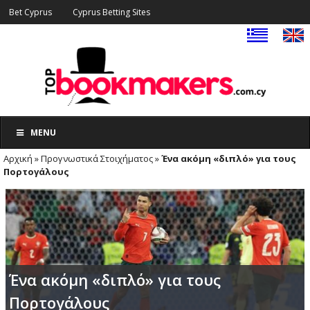
Bet Cyprus
Cyprus Betting Sites
MENU
Αρχική
»
Προγνωστικά Στοιχήματος
»
Ένα ακόμη «διπλό» για τους
Πορτογάλους
Ένα ακόμη «διπλό» για τους
Πορτογάλους