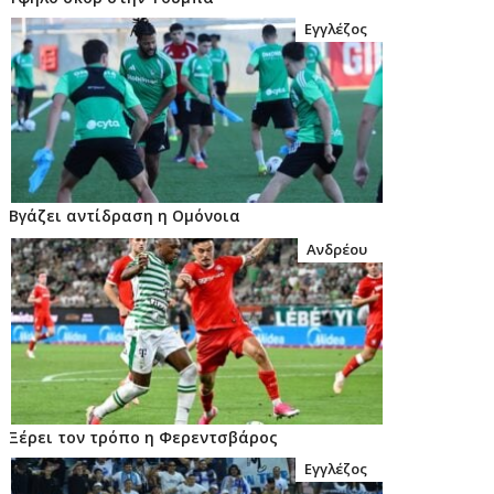
Εγγλέζος
Βγάζει αντίδραση η Ομόνοια
Ανδρέου
Ξέρει τον τρόπο η Φερεντσβάρος
Εγγλέζος