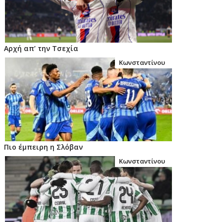
Αρχή απ’ την Τσεχία
Κωνσταντίνου
Πιο έμπειρη η Σλόβαν
Κωνσταντίνου