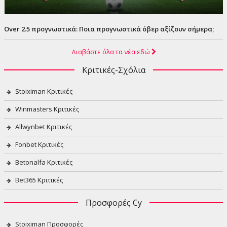
Over 2.5 προγνωστικά: Ποια προγνωστικά όβερ αξίζουν σήμερα;
Διαβάστε όλα τα νέα εδώ
Κριτικές-Σχόλια
Stoiximan Κριτικές
Winmasters Κριτικές
Allwynbet Κριτικές
Fonbet Κριτικές
Betonalfa Κριτικές
Bet365 Κριτικές
Προσφορές Cy
Stoiximan Προσφορές