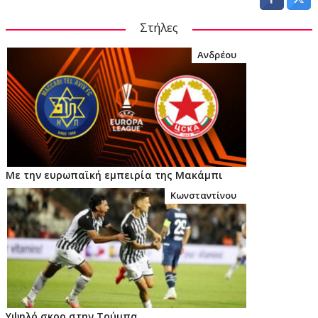
Στήλες
Ανδρέου
Με την ευρωπαϊκή εμπειρία της Μακάμπι
Κωνσταντίνου
Υψηλό σκορ στην Τούμπα