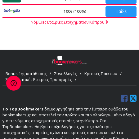
100€ (100%)
Παίξε
Νόμιμες Εταιρίες Στοιχημάτων Κύπρου
Bonus 1ης κατάθεσης
/
Συναλλαγές
/
Κριτικές Παικτών
/
Στοιχηματικές Εταιρίες Προσφορές
/
Το TopBookmakers
δημιουργήθηκε από την έμπειρη ομάδα του
bookmakers.gr και αποτελεί τον πρώτο και πιο ολοκληρωμένο οδηγό
για τις νόμιμες στοιχηματικές εταιρίες στην Κύπρο. Στο
TopBookmakers θα βρείτε αξιολογήσεις για τις καλύτερες
στοιχηματικές εταιρείες, σχόλια και κριτικές παικτών και όλα τα
μπόνους και τις προσφορές από τις εταιρίες στοιχημάτων Κύπρου.