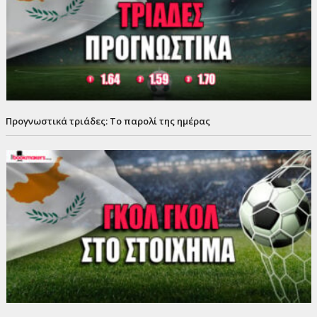
Προγνωστικά τριάδες: Το παρολί της ημέρας