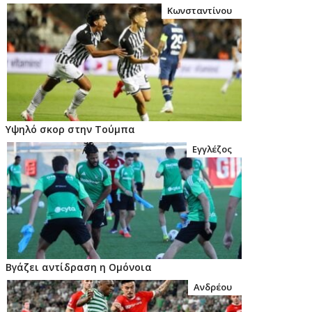
Κωνσταντίνου
Υψηλό σκορ στην Τούμπα
Εγγλέζος
Βγάζει αντίδραση η Ομόνοια
Ανδρέου