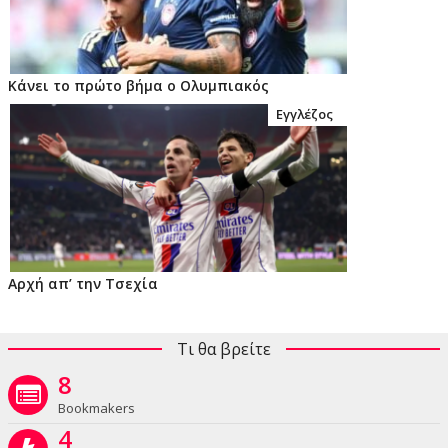
Κάνει το πρώτο βήμα ο Ολυμπιακός
Εγγλέζος
Αρχή απ’ την Τσεχία
Τι θα βρείτε
8
Bookmakers
4