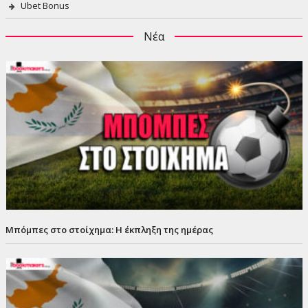
Ubet Bonus
Νέα
Μπόμπες στο στοίχημα: Η έκπληξη της ημέρας