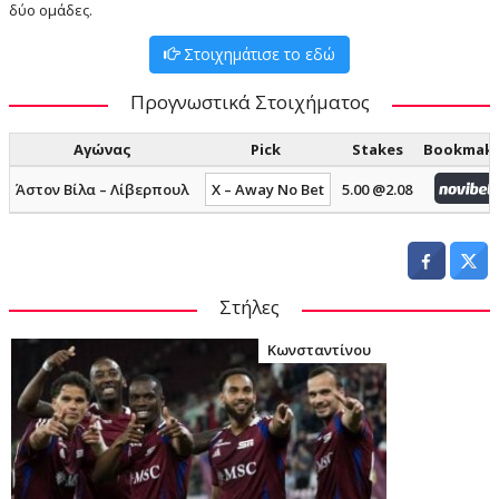
δύο ομάδες.
Στοιχημάτισε το εδώ
Προγνωστικά Στοιχήματος
Αγώνας
Pick
Stakes
Bookmak
Άστον Βίλα – Λίβερπουλ
X – Away No Bet
5.00 @2.08
Στήλες
Κωνσταντίνου