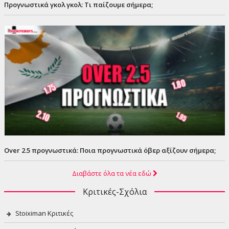
Προγνωστικά γκολ γκολ: Τι παίζουμε σήμερα;
Over 2.5 προγνωστικά: Ποια προγνωστικά όβερ αξίζουν σήμερα;
Διαβάστε όλα τα νέα εδώ
Κριτικές-Σχόλια
Stoiximan Κριτικές