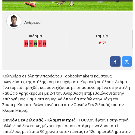
Ανδρέου
Φόρμα
Ταμείο
-8.75
Η
Η
Ν
Η
Η
Καλημέρα σε όλη την παρέα του Topbookmakers και στους
αναγνώστες της στήλης και μια ευχάριστη Κυριακή σε όλους. Ακόμα
ένα ταμείο προχθές και συνεχίζουμε με σπασμένα φρένα στην στήλη
καθώς ο Άρης κέρδισε με 2-1 την Ανόρθωση επιβεβαιώνοντας την
επιλογή μας. Πάμε στα σημερινά όπου θα σταθώ στην μάχη του
Σούπερ Καπ στο Βέλγιο ανάμεσα στην Ουνιόν Σεν Ζιλουάζ και την
Κλαμπ Μπριζ.
Ουνιόν Σεν Ζιλουάζ – Κλαμπ Μπριζ
: Η Ουνιόν έφτανε στην πηγή
αλλά νερό δεν έπινε, μέχρι πέρσι όπου κατάφερε να δροσιστεί
επιτέλους μετά από 90 χρόνια κατακτώντας το 12ο πρωτάθλημα στην