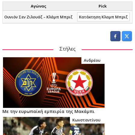
Αγώνας
Pick
Ουνιόν Σεν Ζιλουάζ – Κλάμπ Μπριζ
Κατάκτηση Κλαμπ Μπριζ
5
Στήλες
Ανδρέου
Με την ευρωπαϊκή εμπειρία της Μακάμπι
Κωνσταντίνου