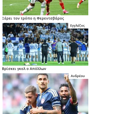
Ξέρει τον τρόπο η Φερεντσβάρος
Εγγλέζος
Βρίσκει γκολ ο Απόλλων
Ανδρέου