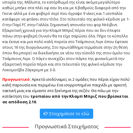
ιστορία της. Μάλιστα, το κατόρθωμά της είναι ακόμα μεγαλύτερο
καθώς μπήκε στα πλέι οφ σαν 3η και με 6 βαθμούς διαφορά από την
Γκενκ αλλά με ένα φοβερό σερί που έγραψε 9 νίκες και 1 ισοπαλία
κατάφερε να φτάσει στον τίτλο. Στο τελευταίο της φιλικό κέρδισε με 1-
0 την Παρί FC στην Γαλλία. Σημαντική απουσία του φορ Ντέιβιντ.
Εξαιρετική χρονιά για την Κλαμπ Μπριζ πέρσι που αν δεν έπεφτε
πάνω στην φοβερή Ουνιόν θα τα είχε σαρώσει όλα. Πήρε το κύπελλο
και έκανε και μια πολύ καλή πορεία στο Τσάμπιονς Λιγκ όπου έφτασε
στους 16 της διοργάνωσης. Στο πρωτάθλημα τερμάτισε στην 2η θέση
όπου θα μπορεί να διεκδικήσει εκ νέου την είσοδό της στον όμιλο του
Τσάμπιονς Λιγκ. Ο Χάγεν συνεχίζει στον πάγκο της φυσικά μετά την
εξαιρετική πορεία πέρσι και στο τελευταίο της φιλικό κέρδισε την
Λοκομοτίβα Ζάγκρεμπ με 3-0.
Προγνωστικό:
Αρκετά ισοδύναμες οι 2 ομάδες που πέρσι είχαν πολύ
καλή παρουσία και περιμένω ένα ισορροπημένο παιχνίδι με αρκετή
τακτική μιας και είμαστε στο ξεκίνημα της σεζόν. Θα πάω με την
κατάκτηση του
τροπαίου από την Κλαμπ Μπριζ που βρίσκεται
σε απόδοση 2.10.
Στοιχημάτισε το εδώ
Προγνωστικά Στοιχήματος