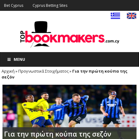
Bet Cyprus
Cyprus Betting Sites
MENU
Αρχική
»
Προγνωστικά Στοιχήματος
»
Για την πρώτη κούπα της
σεζόν
Για την πρώτη κούπα της σεζόν