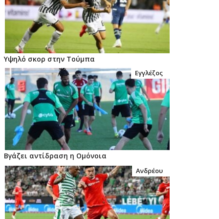
Υψηλό σκορ στην Τούμπα
Εγγλέζος
Βγάζει αντίδραση η Ομόνοια
Ανδρέου