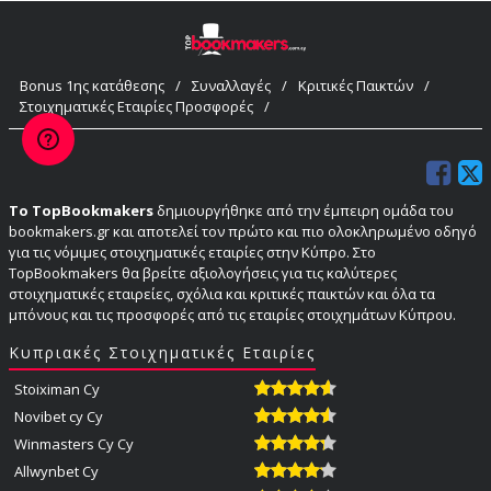
Bonus 1ης κατάθεσης
/
Συναλλαγές
/
Κριτικές Παικτών
/
Στοιχηματικές Εταιρίες Προσφορές
/
Το TopBookmakers
δημιουργήθηκε από την έμπειρη ομάδα του
bookmakers.gr και αποτελεί τον πρώτο και πιο ολοκληρωμένο οδηγό
για τις νόμιμες στοιχηματικές εταιρίες στην Κύπρο. Στο
TopBookmakers θα βρείτε αξιολογήσεις για τις καλύτερες
στοιχηματικές εταιρείες, σχόλια και κριτικές παικτών και όλα τα
μπόνους και τις προσφορές από τις εταιρίες στοιχημάτων Κύπρου.
Κυπριακές Στοιχηματικές Εταιρίες
Stoiximan Cy
Novibet cy Cy
Winmasters Cy Cy
Allwynbet Cy