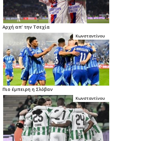
Αρχή απ’ την Τσεχία
Κωνσταντίνου
Πιο έμπειρη η Σλόβαν
Κωνσταντίνου