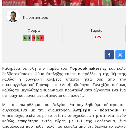
Κωνσταντίνου
Φόρμα
Ταμείο
-3.25
Ν
Ι
Η
Ν
Η
Καλημέρα σε όλη την παρέα του
Topbookmakers.cy
και καλό
Σαββατοκύριακο! Θύμα έκπληξης έπεσε η πρόβλεψη της Πέμπτης
καθώς η ούγγρικη Χόνβεντ υπέστη ήττα σοκ από την
ημιεπαγγελματική Πρόγκρες του Λουξεμβούργου. Συνεχίζουμε όμως
καθώς τα μεγαλύτερα ευρωπαϊκά πρωταθλήματα ρίχνονται ένα ένα
στη μάχη και συνεπώς αυξάνονται οι επιλογές.
Με το πρωτάθλημα του Βελγίου θα ασχοληθούμε σήμερα και
συγκεκριμένα με την αναμέτρηση
Άντβερπ – Κόρτραϊκ.
Η
γηπεδούχος ξεκίνησε με το δεξί τις υποχρεώσεις της στη νέα σεζόν
καθώς επικράτησε εκτός έδρας με 0-1 της Σαρλερουά, ένα
αποτέλεσμα που ήρθε πολύ πιο εύκολα από ότι δείχνει το τελικό