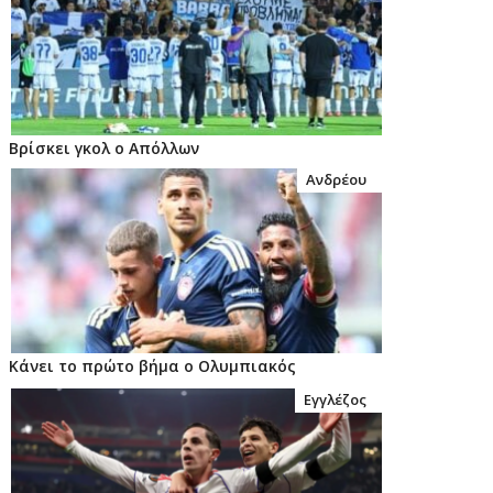
Βρίσκει γκολ ο Απόλλων
Ανδρέου
Κάνει το πρώτο βήμα ο Ολυμπιακός
Εγγλέζος