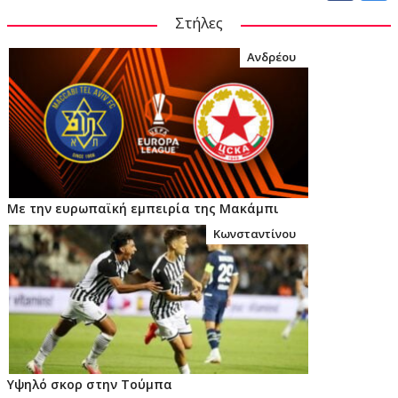
Στήλες
Ανδρέου
Με την ευρωπαϊκή εμπειρία της Μακάμπι
Κωνσταντίνου
Υψηλό σκορ στην Τούμπα