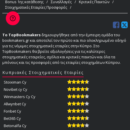
Bonus 1ης κατάθεσης
/
Συναλλαγές
/
Κριτικές Παικτών
/
Στοιχηματικές Εταιρίες Προσφορές
/
Το TopBookmakers
δημιουργήθηκε από την έμπειρη ομάδα του
bookmakers.gr και αποτελεί τον πρώτο και πιο ολοκληρωμένο οδηγό
για τις νόμιμες στοιχηματικές εταιρίες στην Κύπρο. Στο
TopBookmakers θα βρείτε αξιολογήσεις για τις καλύτερες
στοιχηματικές εταιρείες, σχόλια και κριτικές παικτών και όλα τα
μπόνους και τις προσφορές από τις εταιρίες στοιχημάτων Κύπρου.
Κυπριακές Στοιχηματικές Εταιρίες
Stoiximan Cy
Novibet cy Cy
Winmasters Cy Cy
Allwynbet Cy
Fonbet Cy
Bet365 Cy
Betonalfa Cy