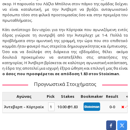
σκορ. Η παρουσία του Λάζλο Μπόλονι στον πάγκο της ομάδας δείχνει
να είναι καταλυτική, με την Άντβερπ να βγάζει ανταγωνιστικό
πρόσωπο τόσο στα φιλικά προετοιμασίας όσο και στην πρεμιέρα του
πρωταθλήματος.
Κάτι αντίστοιχο δεν ισχύει για την Κόρτραϊκ που αγωνιζόμενη εντός
έδρας γνώρισε τη συντριβή από την Άντερλεχτ με 1-4. Πολλά τα
προβλήματα στην αμυντική της γραμμή, την ώρα που στο επιθετικό
κομμάτι ήταν φανερό πως στερείται δημιουργικότητας και έμπνευσης.
Όσο και να δούλεψε στη διάρκεια της εβδομάδος, θέλει ακόμα
δουλειά προκειμένου να ανταπεξέλθει στις απαιτήσεις της
κατηγορίας. Η Άντβερπ βρίσκεται σε καλύτερη αγωνιστική κατάσταση,
η έδρα της αποτελεί μια ισχυρή έξτρα ώθηση και επιλογή μας θα είναι
ο άσος που προσφέρεται σε απόδοση 1.83 στον Stoiximan.
Προγνωστικά Στοιχήματος
Αγώνας
Pick
Stakes
Bookmaker
Result
+/
Άντεβερπ – Κόρτραϊκ
1
10.00 @1.83
0-0
-10