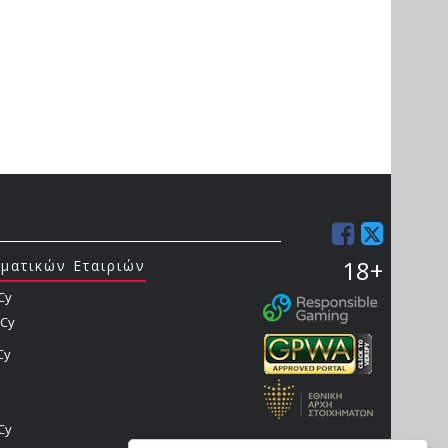
18+
ματικών Εταιριών
Cy
 Cy
Cy
Cy