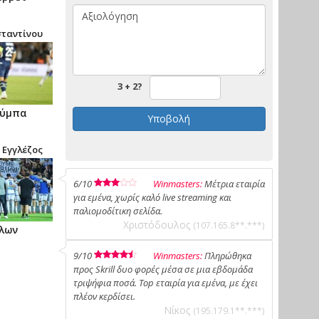
ταντίνου
3 + 2?
ούμπα
Εγγλέζος
6/10
Winmasters:
Μέτρια εταιρία
για εμένα, χωρίς καλό live streaming και
παλιομοδίτικη σελίδα.
Χριστόδουλος
(107.165.8**.***)
λλων
9/10
Winmasters:
Πληρώθηκα
προς Skrill δυο φορές μέσα σε μια εβδομάδα
τριψήφια ποσά. Top εταιρία για εμένα, με έχει
πλέον κερδίσει.
Νίκος
(195.179.1**.***)