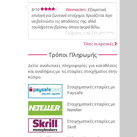
8/10
Winmasters:
Εξαιρετική
επιλογή για ζωντανό στοίχημα. Χρειάζεται λίγο
να βελτιώσει τις αποδόσεις της, αλλά
τουλάχιστον βρίσκω όποια αγορά θέλω.
Γιώργος
(185.175.4**.***)
Όλες οι κριτικές
Τρόποι Πληρωμής
Δείτε αναλυτικές πληροφορίες για καταθέσεις
και αναλήψεις με τις εταιρίες στοιχήματος στην
Κύπρο.
Στοιχηματικές εταιρίες με
Paysafe
Στοιχηματικές εταιρίες με
Neteller
Στοιχηματικές εταιρίες με
Skrill