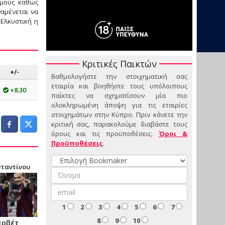
θμούς καθώς
αμένεται να
Ελκυστική η
Κριτικές Παικτών
+/-
Βαθμολογήστε την στοιχηματική σας
εταιρία και βοηθήστε τους υπόλοιπους
+8.30
παίκτες να σχηματίσουν μία πιο
ολοκληρωμένη άποψη για τις εταιρίες
στοιχημάτων στην Κύπρο. Πριν κάνετε την
κριτική σας, παρακολούμε διαβάστε τους
όρους και τις προϋποθέσεις.
Όροι &
Προϋποθέσεις
.
ταντίνου
1
2
3
4
5
6
7
8
9
10
ερβέτ