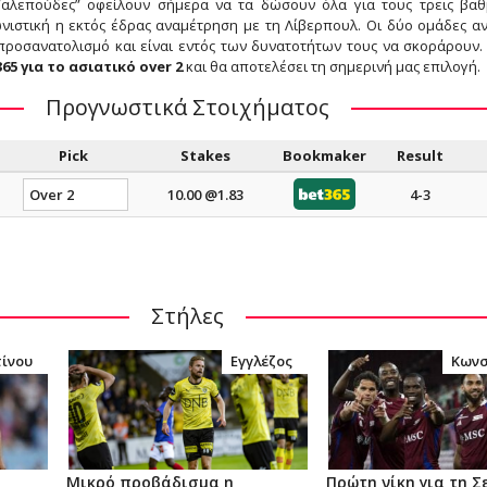
 “αλεπούδες” οφείλουν σήμερα να τα δώσουν όλα για τους τρεις βα
νιστική η εκτός έδρας αναμέτρηση με τη Λίβερπουλ. Οι δύο ομάδες αν
προσανατολισμό και είναι εντός των δυνατοτήτων τους να σκοράρουν. 
365 για το ασιατικό over 2
και θα αποτελέσει τη σημερινή μας επιλογή.
Προγνωστικά Στοιχήματος
Pick
Stakes
Bookmaker
Result
Over 2
10.00 @1.83
4-3
Στήλες
ίνου
Εγγλέζος
Κωνσ
Μικρό προβάδισμα η
Πρώτη νίκη για τη Σ