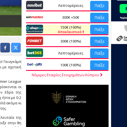
Λεπτομέρειες
Παίξε
(Details)
300€ +50€
Παίξε
150€ (100%)
Παίξε
Αποκλειστικό
300€ (100%)
Παίξε
Λεπτομέρειες
Παίξε
ο! Γκινγκάμπ
(Details)
100€ (100%)
Παίξε
ι με σχετική
Νόμιμες Εταιρίες Στοιχημάτων Κύπρου
mier League
ρίσκονται οι
ην έδρα της
 ήττα με 0-2
λλά ακόμα κι
της.
λευταία της
ιξε στην 8η