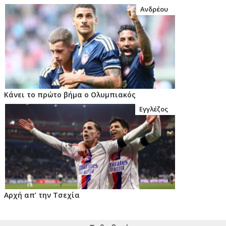
Ανδρέου
Κάνει το πρώτο βήμα ο Ολυμπιακός
Εγγλέζος
Αρχή απ’ την Τσεχία