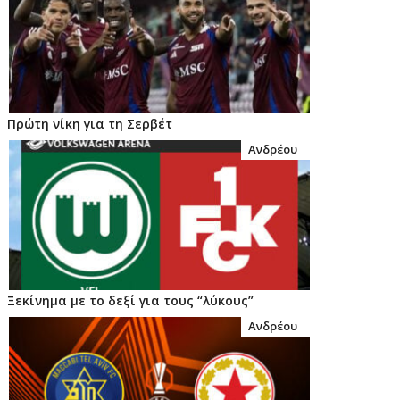
Πρώτη νίκη για τη Σερβέτ
Ανδρέου
Ξεκίνημα με το δεξί για τους “λύκους”
Ανδρέου