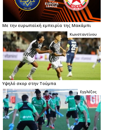
Με την ευρωπαϊκή εμπειρία της Μακάμπι
Κωνσταντίνου
Υψηλό σκορ στην Τούμπα
Εγγλέζος